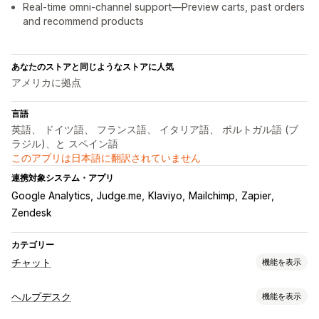
Real-time omni-channel support—Preview carts, past orders
and recommend products
あなたのストアと同じようなストアに人気
アメリカに拠点
言語
英語、 ドイツ語、 フランス語、 イタリア語、 ポルトガル語 (ブ
ラジル)、と スペイン語
このアプリは日本語に翻訳されていません
連携対象システム・アプリ
Google Analytics
Judge.me
Klaviyo
Mailchimp
Zapier
Zendesk
カテゴリー
チャット
機能を表示
リアルタイムメッセージ
ヘルプデスク
機能を表示
AIチャットボット
ライブチャット
メールチャット