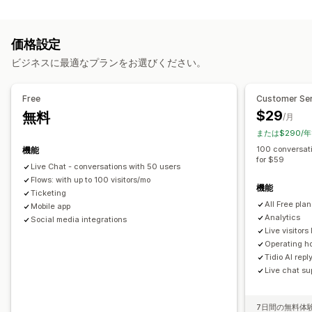
チャネル
ビデオコール
SNS
ファイルのアップロード
複数言語
メール
ライブチャット
チャットボット
SNS
セルフサービス
リアルタイム翻訳
プッシュ通知
操作動向の追跡
価格設定
ヘルプセンター
お問い合わせフォーム
よくある質問
エージェント分析
暗号化
顧客インサイト
ビジネスに最適なプランをお選びください。
ワークフローのオートメーション
自動応答
自動返信
回答テンプレート
AI応答
AIサマリー
チケット発行
カートリカバリー
ディスカウント
よくある質問
あいさつ
Free
Customer Ser
統合型インボックス
自動割り当て
ルールベースのトリガー
おすすめ商品
クイック返信
リクエストのレビュー
注文の更新
$29
無料
/月
エスカレーション
タグ付け
スパム検出
注文追跡
クロスセル
アップセル
アンケート
トランスクリプトの送信
または$290/年
お客様への通知
フィードバックアンケート
複数言語
100 conversat
機能
カスタマイズ
for $59
複数ストア
分析
レポート
Live Chat - conversations with 50 users
色とフォント
絵文字とスタンプ
チャットウィンドウ
営業時間
Flows: with up to 100 visitors/mo
機能
ウェルカムメッセージ
チャットボタン
タグ付け
Ticketing
All Free pla
Mobile app
チャットの割り当て
チャットフロー
エージェントのアバター
Analytics
Social media integrations
Live visitors 
Operating h
Tidio AI repl
Live chat su
7日間の無料体