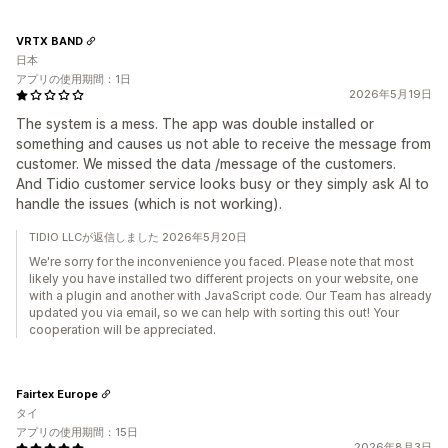
VRTX BAND
日本
アプリの使用期間：1日
2026年5月19日
The system is a mess. The app was double installed or
something and causes us not able to receive the message from
customer. We missed the data /message of the customers.
And Tidio customer service looks busy or they simply ask AI to
handle the issues (which is not working).
TIDIO LLCが返信しました 2026年5月20日
We're sorry for the inconvenience you faced. Please note that most
likely you have installed two different projects on your website, one
with a plugin and another with JavaScript code. Our Team has already
updated you via email, so we can help with sorting this out! Your
cooperation will be appreciated.
Fairtex Europe
タイ
アプリの使用期間：15日
2026年8月3日