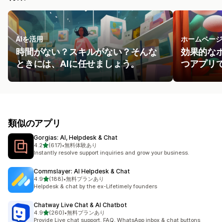
AIを活用
ホームペー
時間がない？スキルがない？そんな
効果的な
ときには、AIに任せましょう。
つアプリ
類似のアプリ
Gorgias: AI, Helpdesk & Chat
5つ星中
4.2
(617)
•
無料体験あり
合計レビュー数：617件
Instantly resolve support inquiries and grow your business.
Commslayer: AI Helpdesk & Chat
5つ星中
4.9
(188)
•
無料プランあり
合計レビュー数：188件
Helpdesk & chat by the ex-Lifetimely founders
Chatway Live Chat & AI Chatbot
5つ星中
4.9
(260)
•
無料プランあり
合計レビュー数：260件
Provide Live chat support, FAQ, WhatsApp inbox & chat buttons