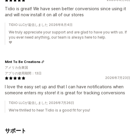
Tidio is great! We have seen better conversions since using it
and will now install it on all of our stores
TIDIO LLCが返信しました 2026年8月4日
We truly appreciate your support and are glad to have you with us. If
you ever need anything, our team is always here to help.
💙
Mint To Be Creations
アメリカ合衆国
アプリの使用期間：13日
2026年7月23日
I love the easy set up and that I can have notifications when
someone enters my store! it is great for tracking conversions
TIDIO LLCが返信しました 2026年7月26日
We're thrilled to hear Tidio is a good fit for you!
サポート