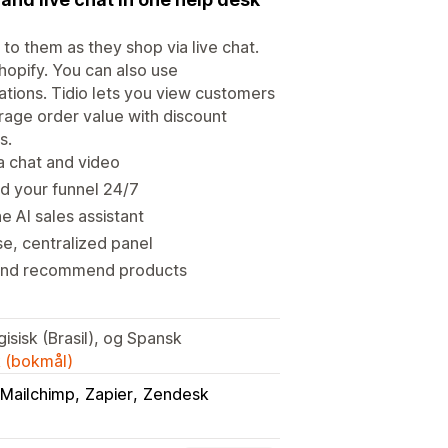
o them as they shop via live chat.
Shopify. You can also use
tions. Tidio lets you view customers
rage order value with discount
s.
ia chat and video
d your funnel 24/7
 AI sales assistant
, centralized panel
 and recommend products
gisisk (Brasil), og Spansk
k (bokmål)
Mailchimp
Zapier
Zendesk