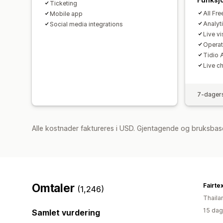
Ticketing
All Fre
Mobile app
Analyt
Social media integrations
Live vis
Operat
Tidio A
Live c
7-dagers
Alle kostnader faktureres i USD. Gjentagende og bruksbas
Omtaler
Fairte
(1,246)
Thaila
15 dag
Samlet vurdering