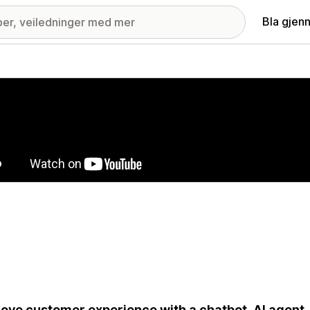
Bla gjen
ri med fremhevede bilder
ove customer experience with a chatbot, AI agent, 