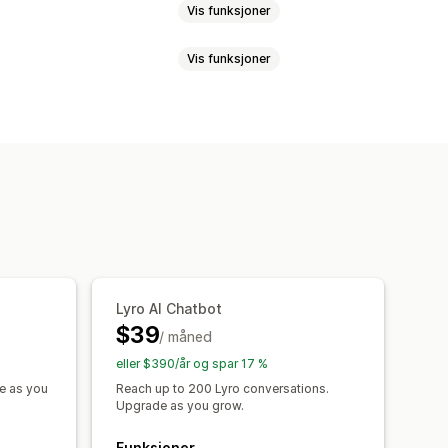
Vis funksjoner
Vis funksjoner
Videosamtaler
Sosiale medier
ersettelse
Push-varsler
Sosiale medier
Selvbetjent
ring
Kundeinnsikt
 spørsmål
er
Vanlige spørsmål
Hilsener
kunstig intelligens
jennom forespørsler
illettutstedelse
Enhetlig innboks
Upsell
Spørreundersøkelser
løsere
Eskalering
Tagging
v bestilling
Kundevarsler
Lyro AI Chatbot
$39
nger
Flere språk
Multibutikk
/ måned
remerker
Chatvindu
Åpningstider
eller $390/år og spar 17 %
gging
Chattilordning
Chatflyter
e as you
Reach up to 200 Lyro conversations.
Upgrade as you grow.
Funksjoner