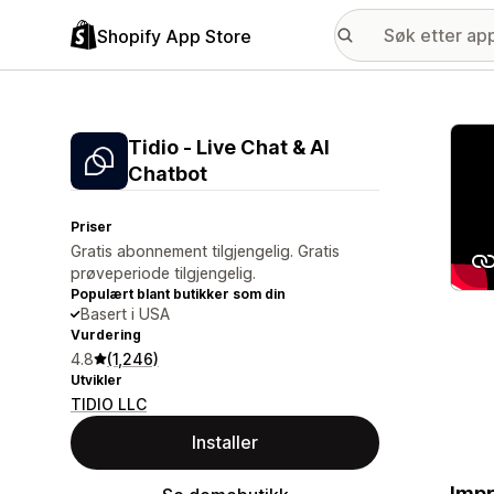
Shopify App Store
Galle
Tidio ‑ Live Chat & AI
Chatbot
Priser
Gratis abonnement tilgjengelig. Gratis
prøveperiode tilgjengelig.
Populært blant butikker som din
Basert i USA
Vurdering
4.8
(1,246)
Utvikler
TIDIO LLC
Installer
Impr