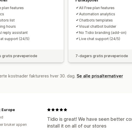
e plan features
All Free plan features
ics
Automation analytics
itors list
Chatbots templates
ing hours
Visual chatbot builder
I reply assistant
No Tidio branding (add-on)
hat support (24/5)
Live chat support (24/5)
 gratis prøveperiode
7-dagers gratis prøveperiode
erte kostnader faktureres hver 30. dag.
Se alle prisalternativer
x Europe
nd
Tidio is great! We have seen better con
er bruker appen
install it on all of our stores