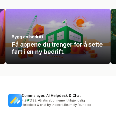
Bygg en bedrift
Få appene du trenger for å sette
fart i en ny bedrift.
Commslayer: AI Helpdesk & Chat
av 5 stjerner
4,9
(188)
•
Gratis abonnement tilgjengelig
Totalt 188 omtaler
Helpdesk & chat by the ex-Lifetimely founders