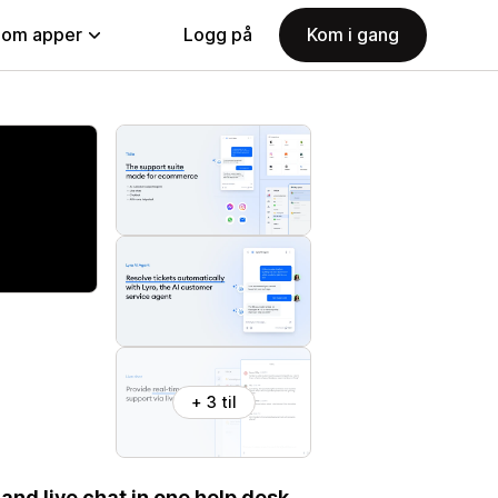
nom apper
Logg på
Kom i gang
+ 3 til
and live chat in one help desk