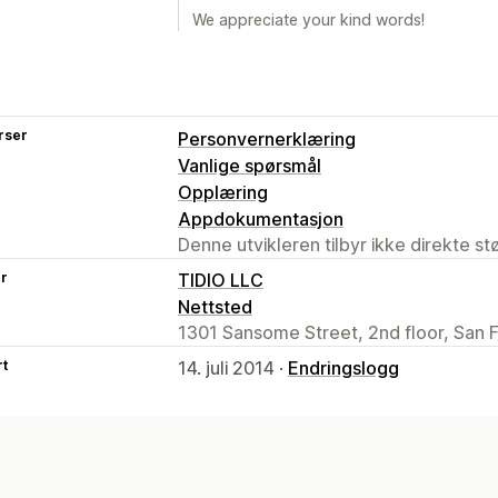
We appreciate your kind words!
rser
Personvernerklæring
Vanlige spørsmål
Opplæring
Appdokumentasjon
Denne utvikleren tilbyr ikke direkte s
er
TIDIO LLC
Nettsted
1301 Sansome Street, 2nd floor, San 
rt
14. juli 2014 ·
Endringslogg