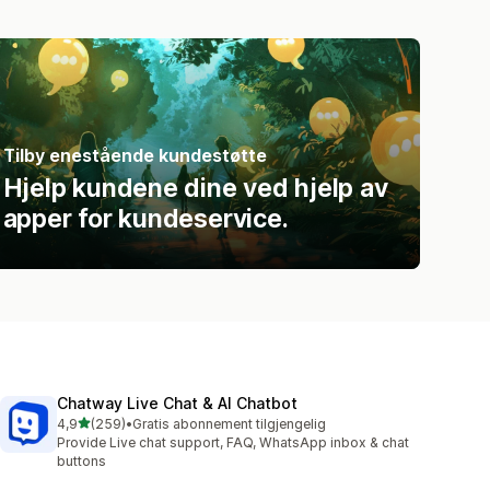
Tilby enestående kundestøtte
Hjelp kundene dine ved hjelp av
apper for kundeservice.
Chatway Live Chat & AI Chatbot
av 5 stjerner
4,9
(259)
•
Gratis abonnement tilgjengelig
Totalt 259 omtaler
Provide Live chat support, FAQ, WhatsApp inbox & chat
buttons