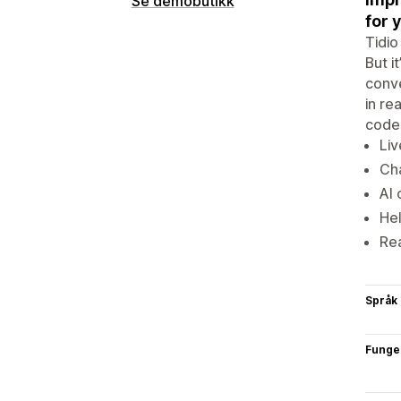
Se demobutikk
for 
Tidio
But i
conve
in re
codes
Liv
Cha
AI 
He
Re
Språk
Funge