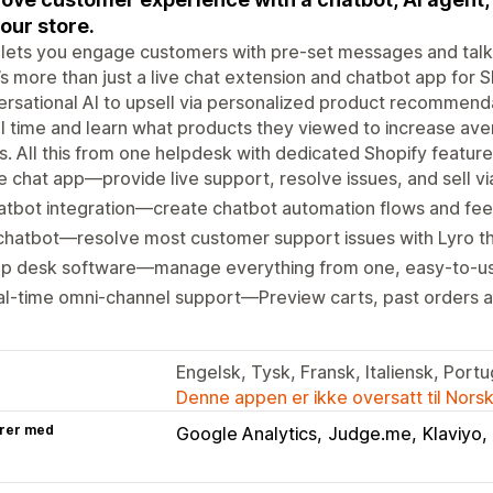
your store.
 lets you engage customers with pre-set messages and talk t
t’s more than just a live chat extension and chatbot app for 
rsational AI to upsell via personalized product recommenda
al time and learn what products they viewed to increase ave
. All this from one helpdesk with dedicated Shopify feature
e chat app—provide live support, resolve issues, and sell v
tbot integration—create chatbot automation flows and fee
chatbot—resolve most customer support issues with Lyro the
lp desk software—manage everything from one, easy-to-use
al-time omni-channel support—Preview carts, past orders
Engelsk, Tysk, Fransk, Italiensk, Portu
Denne appen er ikke oversatt til Nors
rer med
Google Analytics
Judge.me
Klaviyo