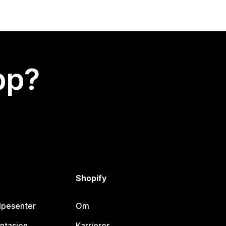
app?
Shopify
lpesenter
Om
ntasjon
Karrierer