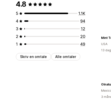
4.8
5
1.1K
4
94
3
12
2
20
Mint T
1
49
USA
13 dag
Skriv en omtale
Alle omtaler
Olnatu
Mexic
3 måne