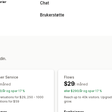
rier
Chat
Sanntidsmeldinger
Brukerstøtte
KI-chatroboter
Live chat
E-postchat
Kanaler
Filopplasting
Flere språk
Sanntidsov
E-postadresse
Live chat
Chatrobot
Atferdssporing
Agentanalyse
Krypte
Hjelpesenter
Kontaktskjema
Vanlige
Automatiserte svar
Arbeidsflytautomatisering
Gjeninnhenting av handlekurv
Rabatt
Svar automatisk
Svarmaler
Svar fra 
din.
Produktanbefalinger
Hurtigsvar
Se g
Sammendrag fra kunstig intelligens
B
Bestillingsoppdateringer
Cross-sell
Tilordne automatisk
Regelbaserte ut
Send transkripsjon
Oppdagelse av søppelpost
Sporing a
er Service
Flows
Tilpasning
$29
Spørreundersøkelser for tilbakemeldi
 måned
/ måned
Farge og skrifttype
Emojier og klist
Analyse
Rapporter
90/år og spar 17 %
eller $290/år og spar 17 %
Velkomstmeldinger
Chatknapper
Ta
ersations for $29, 250 - 1000
Reach up to 40k visitors. Upgrad
Agentavatar
tions for $59
grow.
oner
Funksjoner