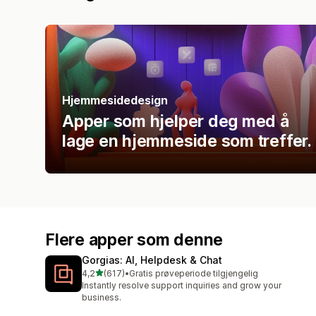
Hjemmesidedesign
Apper som hjelper deg med å
lage en hjemmeside som treffer.
Flere apper som denne
Gorgias: AI, Helpdesk & Chat
av 5 stjerner
4,2
(617)
•
Gratis prøveperiode tilgjengelig
Totalt 617 omtaler
Instantly resolve support inquiries and grow your
business.