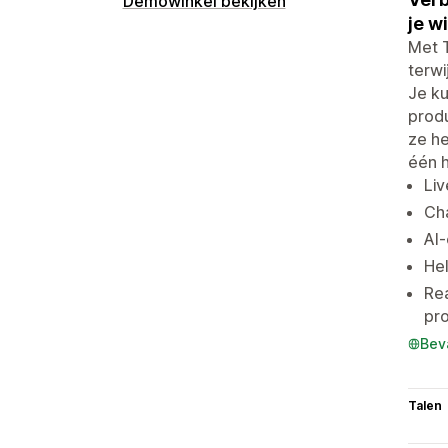
Demowinkel bekijken
je w
Met T
terwi
Je ku
produ
ze h
één h
Liv
Cha
AI-
Hel
Rea
pr
Bev
Talen