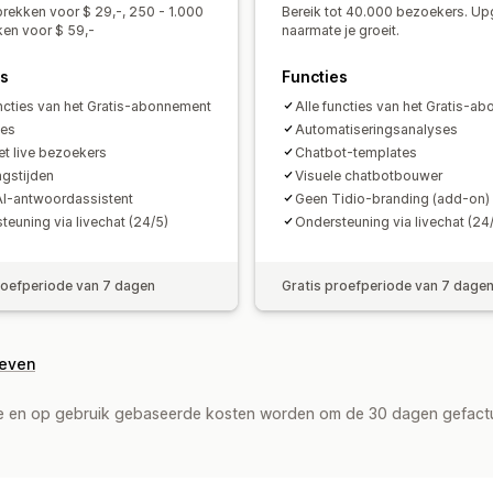
Kleur en lettertype
Emoji's en sticker
rekken voor $ 29,-, 250 - 1.000
Bereik tot 40.000 bezoekers. U
Welkomstberichten
Chatknoppen
T
en voor $ 59,-
naarmate je groeit.
Chatstromen
Agentavatar
es
Functies
uncties van het Gratis-abonnement
Alle functies van het Gratis-a
ses
Automatiseringsanalyses
et live bezoekers
Chatbot-templates
gstijden
Visuele chatbotbouwer
AI-antwoordassistent
Geen Tidio-branding (add-on)
teuning via livechat (24/5)
Ondersteuning via livechat (24
roefperiode van 7 dagen
Gratis proefperiode van 7 dage
geven
de en op gebruik gebaseerde kosten worden om de 30 dagen gefact