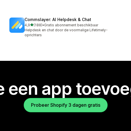
Commslayer: AI Helpdesk & Chat
van 5 sterren
4,9
(188)
•
Gratis abonnement beschikbaar
188 recensies in totaal
Helpdesk en chat door de voormalige Lifetimely-
oprichters
je een app toevo
Probeer Shopify 3 dagen gratis