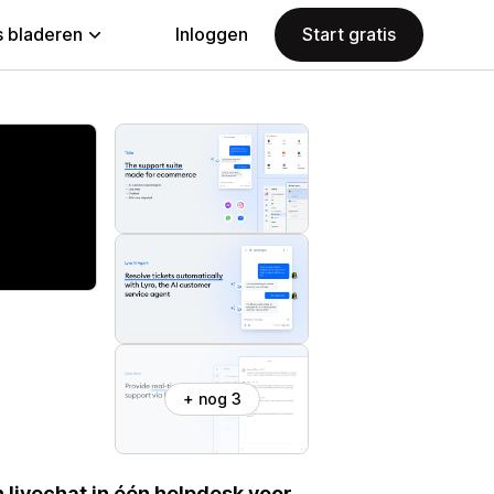
 bladeren
Inloggen
Start gratis
+ nog 3
 livechat in één helpdesk voor