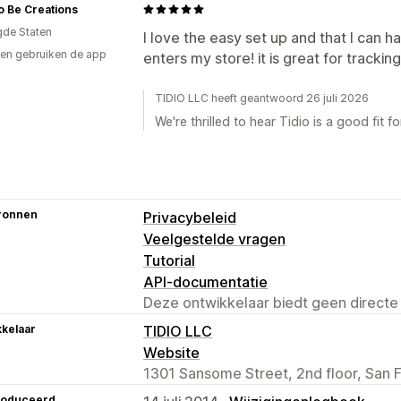
o Be Creations
gde Staten
I love the easy set up and that I can 
en gebruiken de app
enters my store! it is great for tracki
TIDIO LLC heeft geantwoord 26 juli 2026
We're thrilled to hear Tidio is a good fit fo
ronnen
Privacybeleid
Veelgestelde vragen
Tutorial
API-documentatie
Deze ontwikkelaar biedt geen directe
kelaar
TIDIO LLC
Website
1301 Sansome Street, 2nd floor, San 
roduceerd