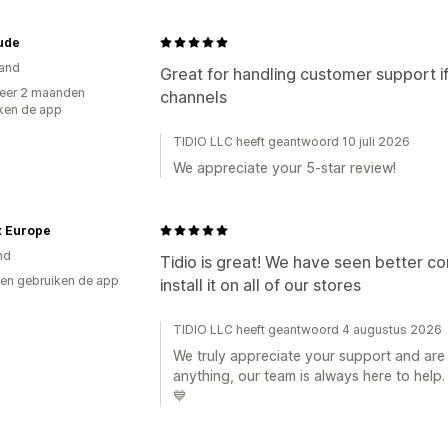
ude
and
Great for handling customer support if
eer 2 maanden
channels
ken de app
TIDIO LLC heeft geantwoord 10 juli 2026
We appreciate your 5-star review!
x Europe
nd
Tidio is great! We have seen better con
en gebruiken de app
install it on all of our stores
TIDIO LLC heeft geantwoord 4 augustus 2026
We truly appreciate your support and are 
anything, our team is always here to help.
💙