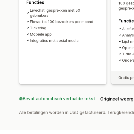
Functies
100 gesp
gesprekk
Livechat: gesprekken met 50
gebruikers
Functi
Flows: tot 100 bezoekers per maand
Ticketing
Alle f
Mobiele app
Analy
Integraties met social media
Lijst m
Openin
Tidio 
Onders
Gratis p
Bevat automatisch vertaalde tekst
Origineel weer
Alle betalingen worden in USD gefactureerd. Terugkeren