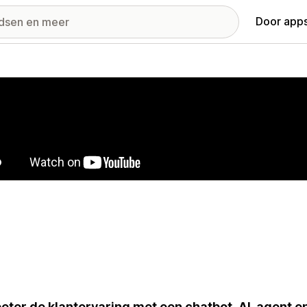
Door apps
ij met uitgelichte afbeeldingen
eter de klantervaring met een chatbot, AI-agent en