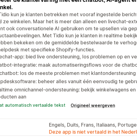
inkel.
idio kun je klanten betrekken met vooraf ingestelde berich
jl ze winkelen. Maar het is meer dan alleen een livechat-ex
nt ook conversationele AI gebruiken om te upsellen via ge
ctaanbevelingen. Met Tidio kun je klanten in realtime bek
ebben bekeken om de gemiddelde bestelwaarde te verhogen 
elpdesk met specifieke Shopify-functies.
echat-app: bied live ondersteuning, los problemen op en ve
tbot-integratie: maak automatiseringsflows voor de chatbo
chatbot: los de meeste problemen met klantondersteuning 
pdesksoftware: beheer alles vanuit één eenvoudig te gebru
ltime omnichannel-ondersteuning: bekijk winkelwagens en 
oducten aan
at automatisch vertaalde tekst
Origineel weergeven
Engels, Duits, Frans, Italiaans, Portug
Deze app is niet vertaald in het Neder