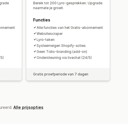
s
Chatvenster
Openingstijden
pgrade
Bereik tot 200 Lyro-gesprekken. Upgrade
agging
Chattoewijzing
naarmate je groeit.
Functies
bonnement
Alle functies van het Gratis-abonnement
Websitescraper
Lyro-taken
Systeemeigen Shopify-acties
Geen Tidio-branding (add-on)
/5)
Ondersteuning via livechat (24/5)
n
Gratis proefperiode van 7 dagen
ureerd.
Alle prijsopties