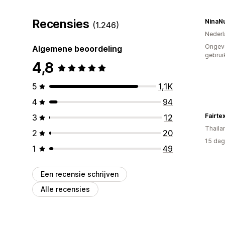
Recensies
NinaN
(1.246)
Nederl
Ongev
Algemene beoordeling
gebrui
4,8
5
1,1K
4
94
Fairte
3
12
Thaila
2
20
15 dag
1
49
Een recensie schrijven
Alle recensies