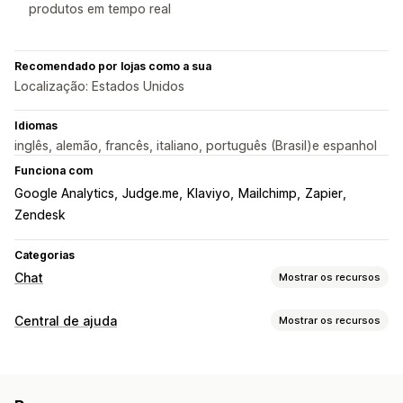
produtos em tempo real
Recomendado por lojas como a sua
Localização: Estados Unidos
Idiomas
inglês, alemão, francês, italiano, português (Brasil)e espanhol
Funciona com
Google Analytics
Judge.me
Klaviyo
Mailchimp
Zapier
Zendesk
Categorias
Chat
Mostrar os recursos
Mensagens em tempo real
Central de ajuda
Mostrar os recursos
Chatbots de IA
Chat em tempo real
Conversa por e-mail
Canais de vendas
Chamadas por vídeo
Redes sociais
Upload de arquivo
E-mail
Chat em tempo real
Chatbot
Redes sociais
Em vários idiomas
Tradução em tempo real