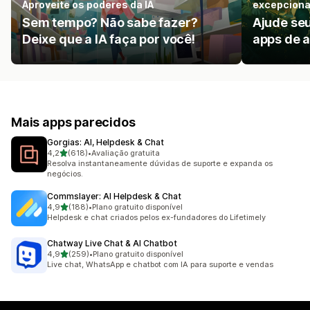
Aproveite os poderes da IA
excepciona
Sem tempo? Não sabe fazer?
Ajude se
Deixe que a IA faça por você!
apps de a
Mais apps parecidos
Gorgias: AI, Helpdesk & Chat
de 5 estrelas
4,2
(618)
•
Avaliação gratuita
618 avaliações ao todo
Resolva instantaneamente dúvidas de suporte e expanda os
negócios.
Commslayer: AI Helpdesk & Chat
de 5 estrelas
4,9
(188)
•
Plano gratuito disponível
188 avaliações ao todo
Helpdesk e chat criados pelos ex-fundadores do Lifetimely
Chatway Live Chat & AI Chatbot
de 5 estrelas
4,9
(259)
•
Plano gratuito disponível
259 avaliações ao todo
Live chat, WhatsApp e chatbot com IA para suporte e vendas