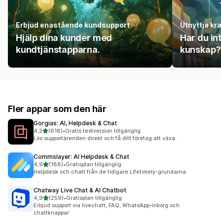
Erbjud enastående kundsupport
Utnyttja kra
Hjälp dina kunder med
Har du int
kundtjänstapparna.
kunskap? 
Fler appar som den här
Gorgias: AI, Helpdesk & Chat
av 5 stjärnor
4,2
(618)
•
Gratis testversion tillgänglig
618 recensioner totalt
Lös supportärenden direkt och få ditt företag att växa.
Commslayer: AI Helpdesk & Chat
av 5 stjärnor
4,9
(188)
•
Gratisplan tillgänglig
188 recensioner totalt
Helpdesk och chatt från de tidigare Lifetimely-grundarna
Chatway Live Chat & AI Chatbot
av 5 stjärnor
4,9
(259)
•
Gratisplan tillgänglig
259 recensioner totalt
Erbjud support via livechatt, FAQ, WhatsApp-inkorg och
chattknappar