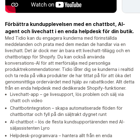
Förbättra kundupplevelsen med en chattbot, AI-
agent och livechatt i en enda helpdesk för din butik.
Med Tidio kan du engagera kunderna med förinställda
meddelanden och prata med dem medan de handlar via en
livechatt. Det är dock mer än bara ett livechatt-tillägg och en
chattbotapp för Shopify. Du kan också använda
konversations-AI för att merförsälja med personliga
produktrekommendationer. Tidio låter dig se kunderna i realtid
och ta reda på vilka produkter de har tittat på för att öka det
genomsnittliga ordervärdet med hjälp av rabattkoder. Allt detta
från en enda helpdesk med dedikerade Shopify-funktioner.
Livechatt-app – ge livesupport, lös problem och sälj via
chatt och video
Chattbotintegration – skapa automatiserade flöden för
chattbottar och fyll på din säljtrakt dygnet runt
AI-chattbot – lös de flesta kundsupportärenden med AI-
säljassistenten Lyro
Helpdesk-programvara – hantera allt från en enda