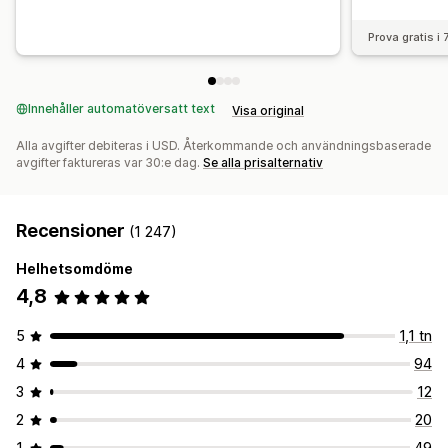
Prova gratis i
Innehåller automatöversatt text
Visa original
Alla avgifter debiteras i USD. Återkommande och användningsbaserade
avgifter faktureras var 30:e dag.
Se alla prisalternativ
Recensioner
(1 247)
Helhetsomdöme
4,8
5
1,1 tn
4
94
3
12
2
20
1
49