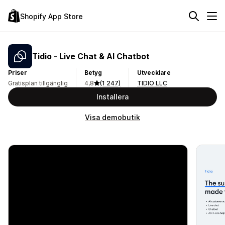
Shopify App Store
Tidio ‑ Live Chat & AI Chatbot
Priser
Betyg
Utvecklare
Gratisplan tillgänglig
4,8
(1 247)
TIDIO LLC
Installera
Visa demobutik