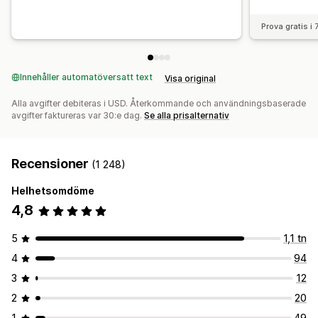
Prova gratis i
Innehåller automatöversatt text
Visa original
Alla avgifter debiteras i USD. Återkommande och användningsbaserade
avgifter faktureras var 30:e dag.
Se alla prisalternativ
Recensioner
(1 248)
Helhetsomdöme
4,8
5
1,1 tn
4
94
3
12
2
20
1
49