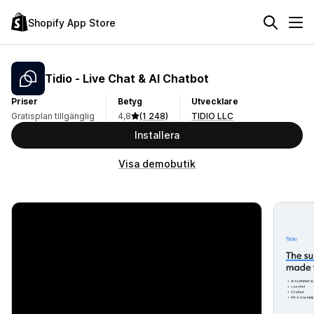
Shopify App Store
Tidio ‑ Live Chat & AI Chatbot
Priser
Betyg
Utvecklare
Gratisplan tillgänglig
4,8
(1 248)
TIDIO LLC
Installera
Visa demobutik