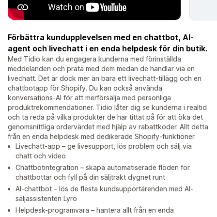
Förbättra kundupplevelsen med en chattbot, AI-
agent och livechatt i en enda helpdesk för din butik.
Med Tidio kan du engagera kunderna med förinställda
meddelanden och prata med dem medan de handlar via en
livechatt. Det är dock mer än bara ett livechatt-tillägg och en
chattbotapp för Shopify. Du kan också använda
konversations-AI för att merförsälja med personliga
produktrekommendationer. Tidio låter dig se kunderna i realtid
och ta reda på vilka produkter de har tittat på för att öka det
genomsnittliga ordervärdet med hjälp av rabattkoder. Allt detta
från en enda helpdesk med dedikerade Shopify-funktioner.
Livechatt-app – ge livesupport, lös problem och sälj via
chatt och video
Chattbotintegration – skapa automatiserade flöden för
chattbottar och fyll på din säljtrakt dygnet runt
AI-chattbot – lös de flesta kundsupportärenden med AI-
säljassistenten Lyro
Helpdesk-programvara – hantera allt från en enda