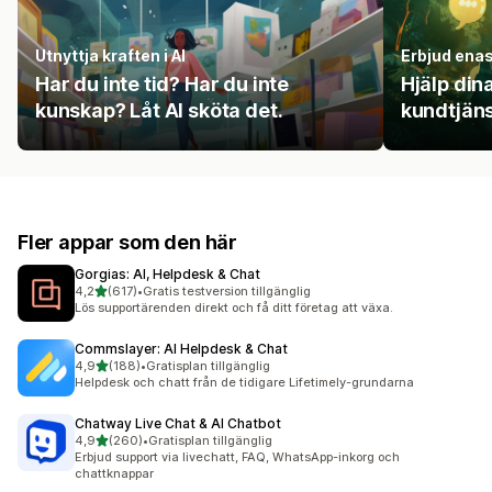
Utnyttja kraften i AI
Erbjud ena
Har du inte tid? Har du inte
Hjälp di
kunskap? Låt AI sköta det.
kundtjän
Fler appar som den här
Gorgias: AI, Helpdesk & Chat
av 5 stjärnor
4,2
(617)
•
Gratis testversion tillgänglig
617 recensioner totalt
Lös supportärenden direkt och få ditt företag att växa.
Commslayer: AI Helpdesk & Chat
av 5 stjärnor
4,9
(188)
•
Gratisplan tillgänglig
188 recensioner totalt
Helpdesk och chatt från de tidigare Lifetimely-grundarna
Chatway Live Chat & AI Chatbot
av 5 stjärnor
4,9
(260)
•
Gratisplan tillgänglig
260 recensioner totalt
Erbjud support via livechatt, FAQ, WhatsApp-inkorg och
chattknappar