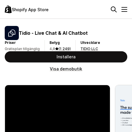
Shopify App Store
Tidio ‑ Live Chat & AI Chatbot
Priser
Betyg
Utvecklare
Gratisplan tillgänglig
4,8
(1 249)
TIDIO LLC
Installera
Visa demobutik