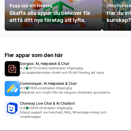
Bygg upp ett företag
Utnyttja kra
Skaffa alla appar du behöver för
Har du int
att få ditt nya företag att lyfta.
kunskap? 
Fler appar som den här
Gorgias: AI, Helpdesk & Chat
av 5 stjärnor
4,2
(617)
•
Gratis testversion tillgänglig
617 recensioner totalt
Lös supportärenden direkt och få ditt företag att växa.
Commslayer: AI Helpdesk & Chat
av 5 stjärnor
4,9
(188)
•
Gratisplan tillgänglig
188 recensioner totalt
Helpdesk och chatt från de tidigare Lifetimely-grundarna
Chatway Live Chat & AI Chatbot
av 5 stjärnor
4,9
(260)
•
Gratisplan tillgänglig
260 recensioner totalt
Erbjud support via livechatt, FAQ, WhatsApp-inkorg och
chattknappar