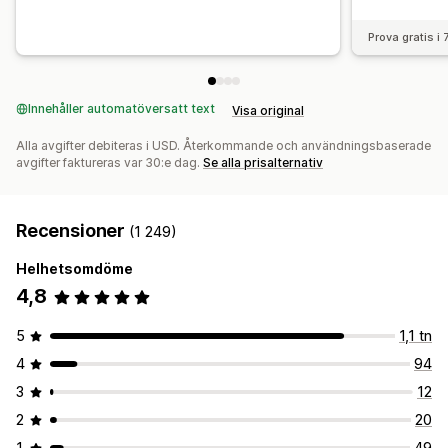
Prova gratis i
Innehåller automatöversatt text
Visa original
Alla avgifter debiteras i USD. Återkommande och användningsbaserade
avgifter faktureras var 30:e dag.
Se alla prisalternativ
Recensioner
(1 249)
Helhetsomdöme
4,8
5
1,1 tn
4
94
3
12
2
20
1
49