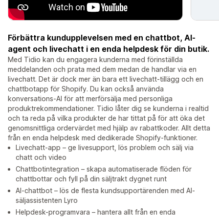
Förbättra kundupplevelsen med en chattbot, AI-
agent och livechatt i en enda helpdesk för din butik.
Med Tidio kan du engagera kunderna med förinställda
meddelanden och prata med dem medan de handlar via en
livechatt. Det är dock mer än bara ett livechatt-tillägg och en
chattbotapp för Shopify. Du kan också använda
konversations-AI för att merförsälja med personliga
produktrekommendationer. Tidio låter dig se kunderna i realtid
och ta reda på vilka produkter de har tittat på för att öka det
genomsnittliga ordervärdet med hjälp av rabattkoder. Allt detta
från en enda helpdesk med dedikerade Shopify-funktioner.
Livechatt-app – ge livesupport, lös problem och sälj via
chatt och video
Chattbotintegration – skapa automatiserade flöden för
chattbottar och fyll på din säljtrakt dygnet runt
AI-chattbot – lös de flesta kundsupportärenden med AI-
säljassistenten Lyro
Helpdesk-programvara – hantera allt från en enda