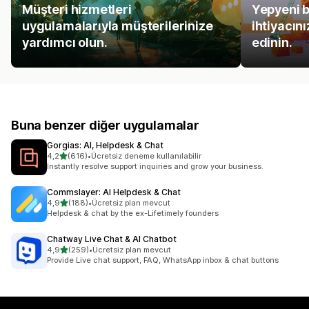
Müşteri hizmetleri
Yepyeni b
uygulamalarıyla müşterilerinize
ihtiyacın
yardımcı olun.
edinin.
Buna benzer diğer uygulamalar
Gorgias: AI, Helpdesk & Chat
5 yıldız üzerinden
4,2
(616)
•
Ücretsiz deneme kullanılabilir
toplam 616 değerlendirme
Instantly resolve support inquiries and grow your business.
Commslayer: AI Helpdesk & Chat
5 yıldız üzerinden
4,9
(188)
•
Ücretsiz plan mevcut
toplam 188 değerlendirme
Helpdesk & chat by the ex-Lifetimely founders
Chatway Live Chat & AI Chatbot
5 yıldız üzerinden
4,9
(259)
•
Ücretsiz plan mevcut
toplam 259 değerlendirme
Provide Live chat support, FAQ, WhatsApp inbox & chat buttons