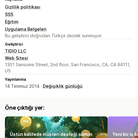
Gizlilik politikası
SSS
Eğitim
Uygulama Belgeleri
Bu geliştirici doğrudan Türkçe destek sunmuyor.
Geliştirici
TIDIO LLC
Web Sitesi
1301 Sansome Street, 2nd floor, San Francisco, CA, CA 94111,
US
Yayınlanma
14 Temmuz 2014 ·
Değişiklik günlüğü
Öne çıktığı yer:
Üstün kalitede müşteri desteği sunun
Yeni bir iş 