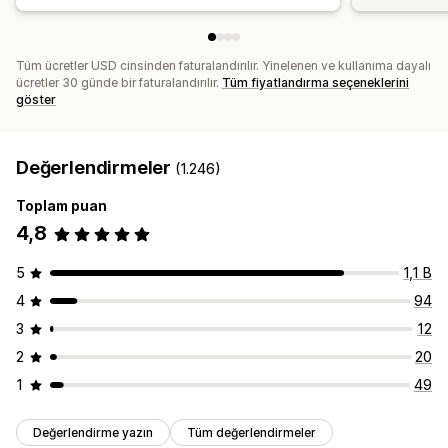
Tüm ücretler USD cinsinden faturalandırılır. Yinelenen ve kullanıma dayalı
ücretler 30 günde bir faturalandırılır.
Tüm fiyatlandırma seçeneklerini
göster
Değerlendirmeler
(1.246)
Toplam puan
4,8
5
1,1 B
4
94
3
12
2
20
1
49
Değerlendirme yazın
Tüm değerlendirmeler