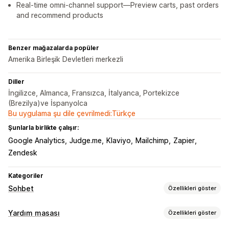
Real-time omni-channel support—Preview carts, past orders
and recommend products
Benzer mağazalarda popüler
Amerika Birleşik Devletleri merkezli
Diller
İngilizce, Almanca, Fransızca, İtalyanca, Portekizce
(Brezilya)ve İspanyolca
Bu uygulama şu dile çevrilmedi:Türkçe
Şunlarla birlikte çalışır:
Google Analytics
Judge.me
Klaviyo
Mailchimp
Zapier
Zendesk
Kategoriler
Sohbet
Özellikleri göster
Gerçek zamanlı mesajlaşma
Yardım masası
Özellikleri göster
Yapay zeka sohbet botu
Canlı sohbet
E-posta sohbeti