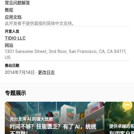
常见问题解答
教程
应用文档
此开发者不提供直接的简体中文支持。
开发人员
TIDIO LLC
网站
1301 Sansome Street, 2nd floor, San Francisco, CA, CA 94111,
US
推出日期
2014年7月14日 ·
更改日志
专题展示
充分发挥 AI 的强大优势
时间不够？技能匮乏？有了 AI，统统
提供卓越的
不用愁！
利用客户