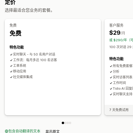
定价
联系表
常见问题解答
自动回复
选择最适合您业务的套餐。
工作流程自动化
弃购恢复
折扣
常见问题解答
问候
产品推荐
快速回复
自动回复
回复模板
AI 回复
AI 摘要
票务
统一收件箱
自动分配
检查请求
订单更新
交叉销售
增销
问卷调查
发送文字记录
免费
客户服务
基于规则的触发器
升级
标记
垃圾邮件检测
订单跟踪
客户通知
$29
免费
/月
自定义
反馈问卷
多语言
多个商店
分析
报告
或 $290/年（
颜色和字体
表情符号和贴纸
聊天窗口
营业时间
欢迎消息
100 次对话 29
特色功能
聊天按钮
标记
聊天分配
聊天流程
代理头像
实时聊天 - 与 50 名用户对话
特色功能
工作流：每月多达 100 名访客
工单系统
所有免费套餐
移动应用
分析
社交媒体集成
实时访客列表
工作时间
Tidio AI 回
实时聊天支持 (
7 天免费试用
包含自动翻译的文本
显示原文