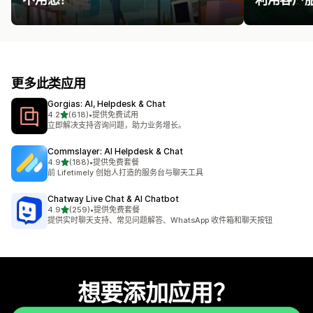
更多此类应用
Gorgias: AI, Helpdesk & Chat
星（满分 5 星）
4.2
(618)
•
提供免费试用
总共 618 条评论
立即解决支持咨询问题，助力业务增长。
Commslayer: AI Helpdesk & Chat
星（满分 5 星）
4.9
(188)
•
提供免费套餐
总共 188 条评论
前 Lifetimely 创始人打造的服务台与聊天工具
Chatway Live Chat & AI Chatbot
星（满分 5 星）
4.9
(259)
•
提供免费套餐
总共 259 条评论
提供实时聊天支持、常见问题解答、WhatsApp 收件箱和聊天按钮
想要添加应用？