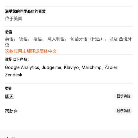
深受您的同类商店的喜爱
位于美国
语言
英语， 德语， 法语， 意大利语， 葡萄牙语（巴西），以及 西班牙
语
这款应用未翻译成简体中文
适配以下产品：
Google Analytics
Judge.me
Klaviyo
Mailchimp
Zapier
Zendesk
类别
聊天
显示功能
实时消息传送
帮助台
显示功能
AI 聊天机器人
在线聊天
通过电子邮件发送聊天内容
视频通话
渠道
社交媒体
文件上传
多语言
实时翻译
推送通知
行为跟踪
电子邮件
在线聊天
聊天机器人
社交媒体
自助服务
帮助中心
代理分析
加密
客户洞察