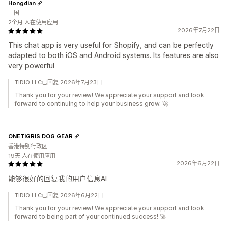
Hongdian
中国
2个月 人在使用应用
2026年7月22日
This chat app is very useful for Shopify, and can be perfectly
adapted to both iOS and Android systems. Its features are also
very powerful
TIDIO LLC已回复 2026年7月23日
Thank you for your review! We appreciate your support and look
forward to continuing to help your business grow. 🚀
ONETIGRIS DOG GEAR
香港特别行政区
19天 人在使用应用
2026年6月22日
能够很好的回复我的用户信息AI
TIDIO LLC已回复 2026年6月22日
Thank you for your review! We appreciate your support and look
forward to being part of your continued success! 🚀