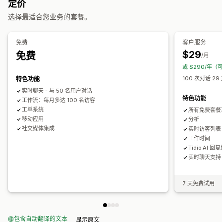
定价
联系表
常见问题解答
自动回复
选择最适合您业务的套餐。
工作流程自动化
弃购恢复
折扣
常见问题解答
问候
产品推荐
快速回复
自动回复
回复模板
AI 回复
AI 摘要
票务
统一收件箱
自动分配
检查请求
订单更新
交叉销售
增销
问卷调查
发送文字记录
免费
客户服务
基于规则的触发器
升级
标记
垃圾邮件检测
订单跟踪
客户通知
$29
免费
/月
自定义
反馈问卷
多语言
多个商店
分析
报告
或 $290/年（
颜色和字体
表情符号和贴纸
聊天窗口
营业时间
欢迎消息
100 次对话 29
特色功能
聊天按钮
标记
聊天分配
聊天流程
代理头像
实时聊天 - 与 50 名用户对话
特色功能
工作流：每月多达 100 名访客
工单系统
所有免费套餐
移动应用
分析
社交媒体集成
实时访客列表
工作时间
Tidio AI 回
实时聊天支持 (
7 天免费试用
包含自动翻译的文本
显示原文