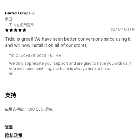
Fairtex Europe
泰国
15天 人在使用应用
2026年8月3日
Tidio is great! We have seen better conversions since using it
and will now install it on all of our stores
TIDIO LLC已回复 2026年8月4日
We truly appreciate your support and are glad to have you with us. If
you ever need anything, our team is always here to help.
💙
支持
应用支持由 TIDIO LLC 提供。
资源
隐私政策