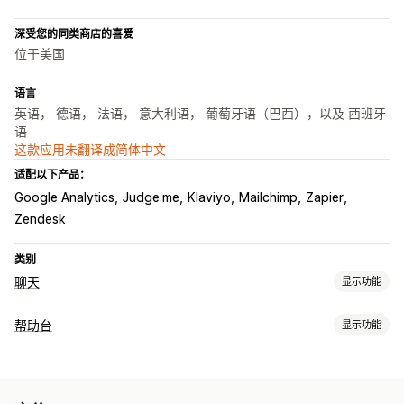
深受您的同类商店的喜爱
位于美国
语言
英语， 德语， 法语， 意大利语， 葡萄牙语（巴西），以及 西班牙
语
这款应用未翻译成简体中文
适配以下产品：
Google Analytics
Judge.me
Klaviyo
Mailchimp
Zapier
Zendesk
类别
聊天
显示功能
实时消息传送
帮助台
显示功能
AI 聊天机器人
在线聊天
通过电子邮件发送聊天内容
视频通话
渠道
社交媒体
文件上传
多语言
实时翻译
推送通知
行为跟踪
电子邮件
在线聊天
聊天机器人
社交媒体
自助服务
帮助中心
代理分析
加密
客户洞察