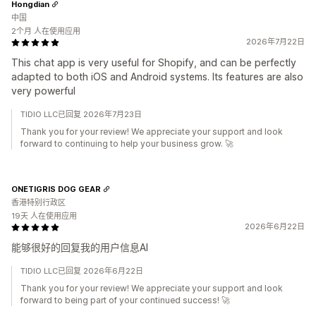
Hongdian
中国
2个月 人在使用应用
2026年7月22日
This chat app is very useful for Shopify, and can be perfectly
adapted to both iOS and Android systems. Its features are also
very powerful
TIDIO LLC已回复 2026年7月23日
Thank you for your review! We appreciate your support and look
forward to continuing to help your business grow. 🚀
ONETIGRIS DOG GEAR
香港特别行政区
19天 人在使用应用
2026年6月22日
能够很好的回复我的用户信息AI
TIDIO LLC已回复 2026年6月22日
Thank you for your review! We appreciate your support and look
forward to being part of your continued success! 🚀