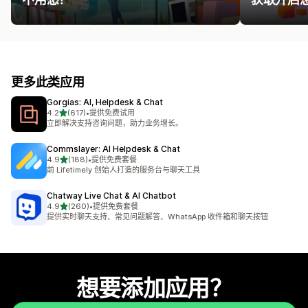
更多此类应用
Gorgias: AI, Helpdesk & Chat
星（满分 5 星）
4.2
(617)
•
提供免费试用
总共 617 条评论
立即解决支持咨询问题，助力业务增长。
Commslayer: AI Helpdesk & Chat
星（满分 5 星）
4.9
(188)
•
提供免费套餐
总共 188 条评论
前 Lifetimely 创始人打造的服务台与聊天工具
Chatway Live Chat & AI Chatbot
星（满分 5 星）
4.9
(260)
•
提供免费套餐
总共 260 条评论
提供实时聊天支持、常见问题解答、WhatsApp 收件箱和聊天按钮
想要添加应用？