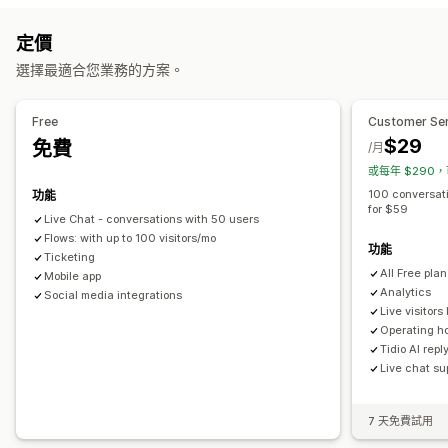
電子郵件
即時訊息
聊天機器人
社群媒體
自助
說明中心
加密
顧客深入分析
定價
聯絡表單
常見問題
自動回覆
選擇最適合您業務的方案。
工作流程自動化
購物車提醒
折扣
常見問題
招呼語
商品推薦
快速回覆
自動回覆
回覆範本
AI 回覆
AI 摘要
票務
整合收件匣
自動指派
邀請評價
訂單最新資訊
交叉銷售
追加銷售
問卷調查
Free
Customer Ser
規則式觸發條件
升級
標記
垃圾郵件偵測
追蹤訂單
顧客通知
傳送逐字稿
$29
免費
/月
意見回饋問卷
多國語言
多家商店
分析
報告
或每年 $290，
自訂
100 conversat
功能
顏色和字型
表情符號和貼圖
聊天視窗
營業時間
歡迎訊息
for $59
Live Chat - conversations with 50 users
聊天按鈕
標記
指派聊天
聊天流程
專員顯示圖片
Flows: with up to 100 visitors/mo
功能
Ticketing
All Free pla
Mobile app
Analytics
Social media integrations
Live visitors 
Operating h
Tidio AI repl
Live chat su
7 天免費試用