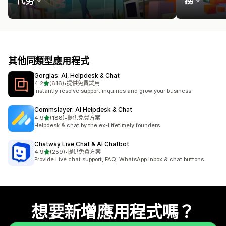
代勞。
務。
其他同類型應用程式
Gorgias: AI, Helpdesk & Chat
滿分 5 顆星
4.2
(616)
•
提供免費試用
共有 616 則評價
Instantly resolve support inquiries and grow your business.
Commslayer: AI Helpdesk & Chat
滿分 5 顆星
4.9
(188)
•
提供免費方案
共有 188 則評價
Helpdesk & chat by the ex-Lifetimely founders
Chatway Live Chat & AI Chatbot
滿分 5 顆星
4.9
(259)
•
提供免費方案
共有 259 則評價
Provide Live chat support, FAQ, WhatsApp inbox & chat buttons
想要新增應用程式嗎？