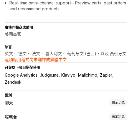
Real-time omni-channel support—Preview carts, past orders
and recommend products
廣獲同類商店愛用
美國商家
語言
英文、 德文、 法文、 義大利文、 葡萄牙文 (巴西)，以及 西班牙文
這項應用程式尚未翻譯成繁體中文
可與以下項目搭配使用
Google Analytics
Judge.me
Klaviyo
Mailchimp
Zapier
Zendesk
類別
聊天
顯示功能
即時傳訊
服務台
顯示功能
AI 聊天機器人
即時訊息
電子郵件聊天
視訊通話
社群媒體
管道
檔案上傳
多國語言
即時翻譯
推播通知
行為追蹤
專員分析