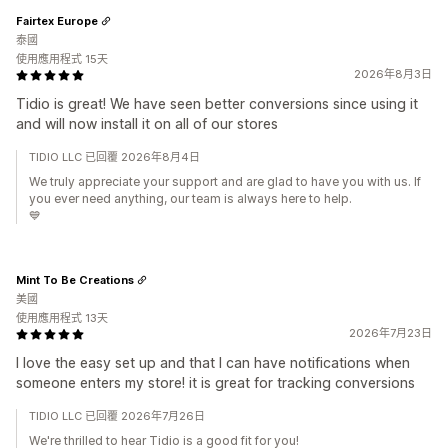
Fairtex Europe
泰國
使用應用程式 15天
2026年8月3日
Tidio is great! We have seen better conversions since using it
and will now install it on all of our stores
TIDIO LLC 已回覆 2026年8月4日
We truly appreciate your support and are glad to have you with us. If
you ever need anything, our team is always here to help.
💙
Mint To Be Creations
美國
使用應用程式 13天
2026年7月23日
I love the easy set up and that I can have notifications when
someone enters my store! it is great for tracking conversions
TIDIO LLC 已回覆 2026年7月26日
We're thrilled to hear Tidio is a good fit for you!