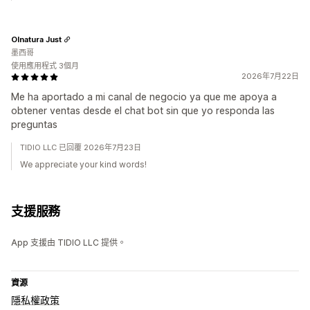
Olnatura Just
墨西哥
使用應用程式 3個月
2026年7月22日
Me ha aportado a mi canal de negocio ya que me apoya a
obtener ventas desde el chat bot sin que yo responda las
preguntas
TIDIO LLC 已回覆 2026年7月23日
We appreciate your kind words!
支援服務
App 支援由 TIDIO LLC 提供。
資源
隱私權政策