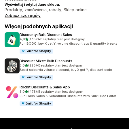
Wyświetlaj i edytuj dane sklepu:
Produkty, zamówienia, rabaty, Sklep online
Zobacz szczegóły
Więcej podobnych aplikacji
Discounty: Bulk Discount Sales
na 5 gwiazdek
4,9
(1 182)
•
Bezpłatny plan jest dostępny
Łączna liczba recenzji: 1182
Run BOGO, buy X get Y, volume discount app & quantity breaks
Built for Shopify
Discount Mixer: Bulk Discounts
na 5 gwiazdek
5,0
(228)
•
Bezpłatny plan jest dostępny
Łączna liczba recenzji: 228
Boost sales via volume discount, buy X get Y, discount code
Built for Shopify
Rockit Discounts & Sales App
na 5 gwiazdek
5,0
(478)
•
Bezpłatny plan jest dostępny
Łączna liczba recenzji: 478
Run Flash Sales & Scheduled Discounts with Bulk Price Editor
Built for Shopify