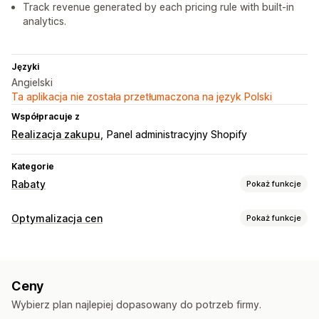
Track revenue generated by each pricing rule with built-in
analytics.
Języki
Angielski
Ta aplikacja nie została przetłumaczona na język Polski
Współpracuje z
Realizacja zakupu
Panel administracyjny Shopify
Kategorie
Rabaty
Pokaż funkcje
Rodzaje rabatów
Optymalizacja cen
Pokaż funkcje
Gradacja cen
Rabaty ilościowe
Progi ilościowe
Zarządzanie cenami
Rabaty procentowe
Rabaty zbiorcze
Reguły cenowe
Rabaty procentowe
Rabaty ilościowe
Ustalanie cen hurtowych
Rabaty w koszyku
Ceny
System poziomów rabatów
Niestandardowe ceny
Rabaty przy kasie
Ceny dynamiczne
Wybierz plan najlepiej dopasowany do potrzeb firmy.
Szybka wyprzedaż
Planowanie
Edycja zbiorcza
Tagi
Zarządzanie rabatami