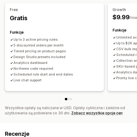
Monitorowanie
Edytor
Wzorce
Edycja zbiorcza
Import i eksport
Free
Growth
Raporty
Pulpity
Analizy
Kod niestandardowy
Wyzwalacze i reguły
$9.99
Gratis
/mie
Kumulowanie rabatów
Automatyzacje
Oznaczanie
Funkcje
Filtrowanie
Śledzenie
Analizy
Funkcje
Unlimited ac
Up to 3 active pricing rules
Up to $2K a
5 discounted orders per month
CSV bulk imp
Tiered pricing on product pages
Scheduled r
Design Studio presets included
Collection a
Analytics dashboard
SKU-based p
No theme code required
Analytics d
Scheduled rule start and end dates
Priority live
Live chat support
Wszystkie opłaty są naliczane w USD. Opłaty cykliczne i zależne od
użytkowania są pobierane co 30 dni.
Zobacz wszystkie opcje cen
Recenzje