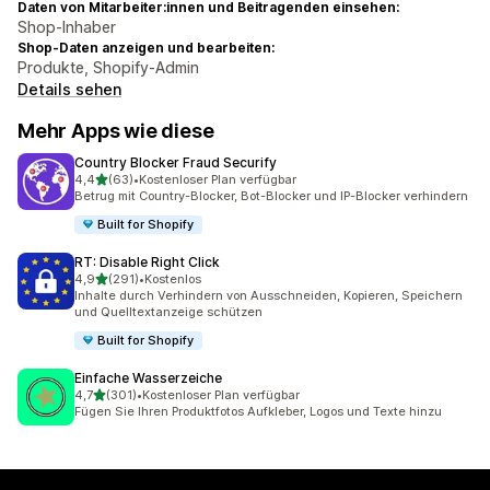
Daten von Mitarbeiter:innen und Beitragenden einsehen:
Shop-Inhaber
Shop-Daten anzeigen und bearbeiten:
Produkte, Shopify-Admin
Details sehen
Mehr Apps wie diese
Country Blocker Fraud Securify
von 5 Sternen
4,4
(63)
•
Kostenloser Plan verfügbar
63 Rezensionen insgesamt
Betrug mit Country-Blocker, Bot-Blocker und IP-Blocker verhindern
Built for Shopify
RT: Disable Right Click
von 5 Sternen
4,9
(291)
•
Kostenlos
291 Rezensionen insgesamt
Inhalte durch Verhindern von Ausschneiden, Kopieren, Speichern
und Quelltextanzeige schützen
Built for Shopify
Einfache Wasserzeiche
von 5 Sternen
4,7
(301)
•
Kostenloser Plan verfügbar
301 Rezensionen insgesamt
Fügen Sie Ihren Produktfotos Aufkleber, Logos und Texte hinzu