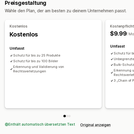
Preisgestaltung
Blockierte Aktionen
Wähle den Plan, der am besten zu deinem Unternehmen passt.
Bildschirm drucken
Bild-Download
Bildspeicherung
Wasserzeichen
Copyright-Hinweis
Kostenlos
Kostenpflicht
$9.99
Kostenlos
/ M
Umfasst
Umfasst
Schutz für b
Schutz für bis zu 25 Produkte
Unbegrenzte
Schutz für bis zu 100 Bilder
Bulk-Schut
Erkennung und Validierung von
Erkennung u
Rechtsverletzungen
Rechtsverle
3 „Chain of P
Enthält automatisch übersetzten Text
Original anzeigen