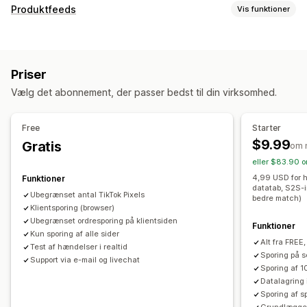
Målretning
Produktfeeds
Vis funktioner
Tilpassede målgrupper
Enhed
Adfærd
Platform
Tilpasning af feed
Retargeting
Tilpassede labels
Tilpassede regler
Kampagneadministration
Priser
Lokal lagerbeholdning
Feeds tilpasset til lokale forhold
Sociale medier
Videoannoncer
Pixeladministration
Vælg det abonnement, der passer bedst til din virksomhed.
Multivaluta
Synkronisering af varianter
Effektivitetsanalyse
Feedhåndtering
Free
Starter
Sporing af ydeevne
Annonceforbrug
Produktsynkronisering
Masseredigering
$9.99
Gratis
om 
Engagementsparametre
Klikrater
Konverteringssporing
Opdateringer i realtid
Planlagt synkronisering
eller $83.90 o
Omkostninger pr. erhvervelse
Kontrolpaneler
Validering af fejl
Lagersupport
Feedoptimering
4,99 USD for h
Funktioner
Antal visninger
UTM-tildeling
Trafikkilde
datatab, S2S-i
Overvågning af resultater
Ubegrænset antal TikTok Pixels
bedre match)
Klientsporing (browser)
Ubegrænset ordresporing på klientsiden
Funktioner
Kun sporing af alle sider
Alt fra FREE,
Test af hændelser i realtid
Sporing på s
Support via e-mail og livechat
Sporing af 1
Datalagring
Sporing af sp