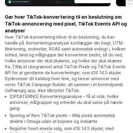
Gør hver TikTok-konvertering til en beslutning om
TikTok-annoncering med pixel, TikTok Events API og
analyser
Hver TikTok-konvertering bliver til en beslutning, du kan
handle på. Konverteringsanalyser kortlægger din tragt, UTM-
tilskrivning, ordrestier, ROAS samt automatisk indsigt i, hvilken
enhed, land og målgruppe der konverterer bedst, så du ved,
hvilke annoncer der skal skaleres, og hvilke der skal skæres
fra. Tilføj et ubegrænset antal TikTok Pixels og TikTok Events
API for at gendanne de konverteringer, som iOS 14.5 skjuler.
Synkroniser dit katalog hver time, og lancer annoncer med
vores TikTok Campaign Builder, alt sammen i ét kontrolpanel.
Uafhængig app, ikke tilknyttet TikTok.
[OPDATERING] Konverteringsanalyse – få at vide, hvilke
annoncer, målgrupper og enheder du skal satse på næste
gang
Sporing af flere TikTok-pixels – tilføj pixels automatisk
direkte i Omega uden at kopiere og indsætte
Registrer hvert eneste salg, som iOS 14.5 skjuler, med