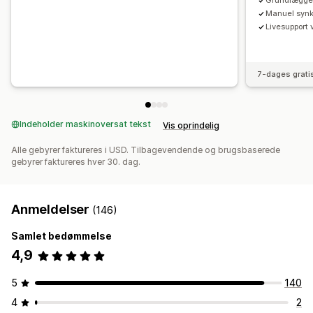
Grundlægge
Manuel synkr
Livesupport 
7-dages grati
Indeholder maskinoversat tekst
Vis oprindelig
Alle gebyrer faktureres i USD. Tilbagevendende og brugsbaserede
gebyrer faktureres hver 30. dag.
Anmeldelser
(146)
Samlet bedømmelse
4,9
5
140
4
2