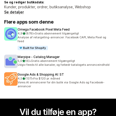
Se og rediger butiksdata:
Kunder, produkter, ordrer, butiksanalyse, Webshop
Se detaljer
Flere apps som denne
Omega Facebook Pixel Meta Feed
ud af 5 stjerner
4,9
(878)
•
Gratis abonnement tilgængeligt
878 anmeldelser i alt
Analyse af retargeting-annoncer: Facebook CAPI, Meta Pixel og
feed
Built for Shopify
Marpipe ‑ Catalog Manager
ud af 5 stjerner
5,0
(6)
•
Gratis abonnement tilgængeligt
6 anmeldelser i alt
Udgiv feeds til alle kanaler, og forbedr katalogets annonceindhold
Google Ads & Shopping AI: ST
ud af 5 stjerner
4,5
(137)
•
Fra $120 pr. måned
137 anmeldelser i alt
Vores AI annoncerer for din butik via Google Ads og Facebook-
annoncer
Vil du tilføje en app?