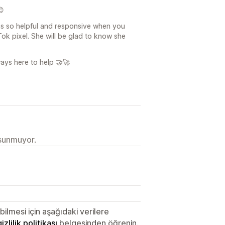
😊
as so helpful and responsive when you
k pixel. She will be glad to know she
ways here to help 🤝🚀
 sunmuyor.
lmesi için aşağıdaki verilere
gizlilik politikası
belgesinden öğrenin.