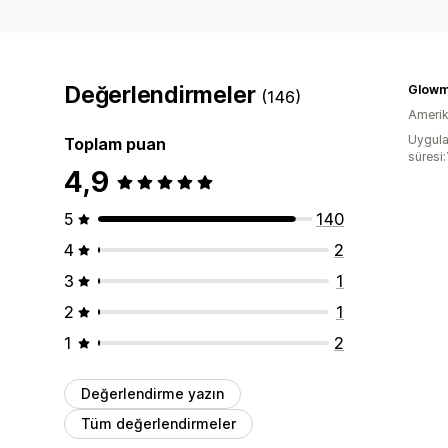
Değerlendirmeler
Glowm
(146)
Amerika
Uygula
Toplam puan
süresi:
4,9
5
140
4
2
3
1
2
1
1
2
Değerlendirme yazın
Tüm değerlendirmeler