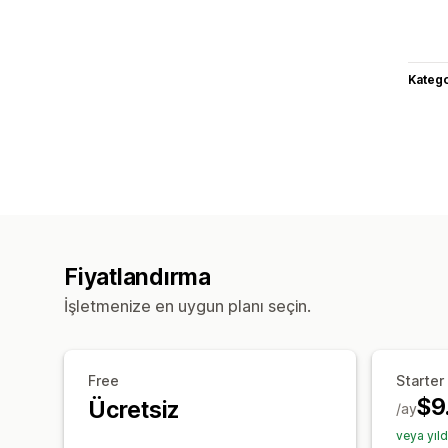
Katego
Fiyatlandırma
İşletmenize en uygun planı seçin.
Free
Starter
$9
Ücretsiz
/ay
veya yıl