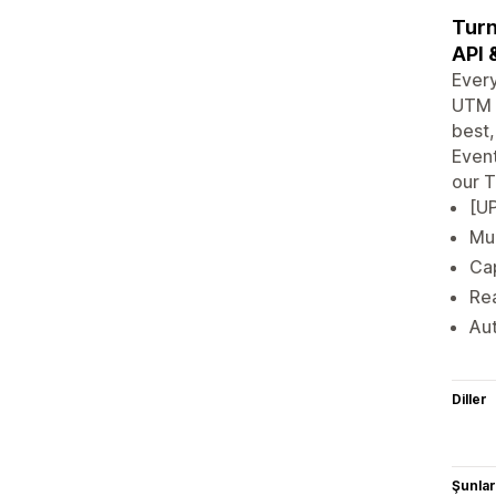
Turn
API 
Every
UTM a
best,
Event
our T
[UP
Mul
Cap
Rea
Au
Diller
Şunlarl