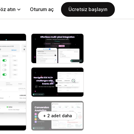
öz atın
Oturum aç
Ücretsiz başlayın
+ 2 adet daha