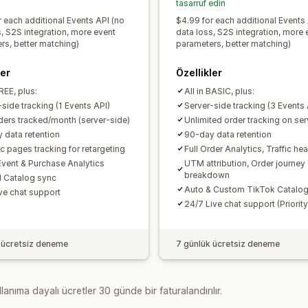
tasarruf edin
r each additional Events API (no
$4.99 for each additional Events
s, S2S integration, more event
data loss, S2S integration, more 
rs, better matching)
parameters, better matching)
ler
Özellikler
FREE, plus:
All in BASIC, plus:
side tracking (1 Events API)
Server-side tracking (3 Events 
ders tracked/month (server-side)
Unlimited order tracking on ser
 data retention
90-day data retention
c pages tracking for retargeting
Full Order Analytics, Traffic h
Event & Purchase Analytics
UTM attribution, Order journey
breakdown
 Catalog sync
Auto & Custom TikTok Catalog
ive chat support
24/7 Live chat support (Priority
 ücretsiz deneme
7 günlük ücretsiz deneme
lanıma dayalı ücretler 30 günde bir faturalandırılır.