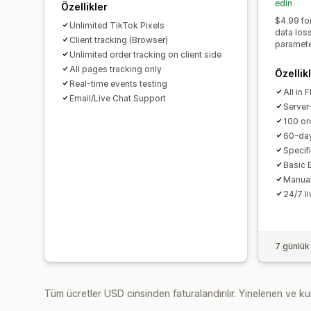
edin
Özellikler
$4.99 fo
Unlimited TikTok Pixels
data los
Client tracking (Browser)
paramete
Unlimited order tracking on client side
All pages tracking only
Özellik
Real-time events testing
All in 
Email/Live Chat Support
Server-
100 or
60-day
Specifi
Basic 
Manual
24/7 l
7 günlük
Tüm ücretler USD cinsinden faturalandırılır. Yinelenen ve kul