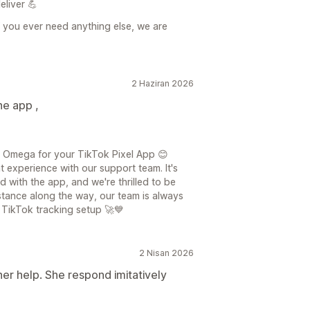
eliver 💪
f you ever need anything else, we are
2 Haziran 2026
he app ,
 Omega for your TikTok Pixel App 😊
t experience with our support team. It's
d with the app, and we're thrilled to be
istance along the way, our team is always
 TikTok tracking setup 🚀💙
2 Nisan 2026
her help. She respond imitatively