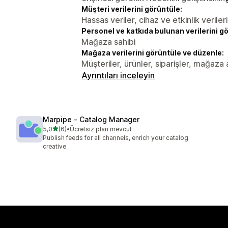
Müşteri verilerini görüntüle:
Hassas veriler, cihaz ve etkinlik verileri
Personel ve katkıda bulunan verilerini g
Mağaza sahibi
Mağaza verilerini görüntüle ve düzenle:
Müşteriler, ürünler, siparişler, mağaza
Ayrıntıları inceleyin
Marpipe ‑ Catalog Manager
5 yıldız üzerinden
5,0
(6)
•
Ücretsiz plan mevcut
toplam 6 değerlendirme
Publish feeds for all channels, enrich your catalog
creative