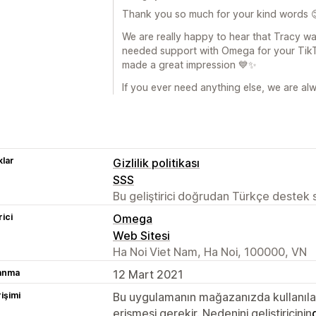
Thank you so much for your kind words 
We are really happy to hear that Tracy w
needed support with Omega for your TikTo
made a great impression 💙✨
If you ever need anything else, we are al
lar
Gizlilik politikası
SSS
Bu geliştirici doğrudan Türkçe destek
rici
Omega
Web Sitesi
Ha Noi Viet Nam, Ha Noi, 100000, VN
lanma
12 Mart 2021
rişimi
Bu uygulamanın mağazanızda kullanılabi
erişmesi gerekir. Nedenini geliştiricinin