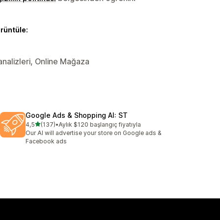
örüntüle:
 analizleri, Online Mağaza
Google Ads & Shopping AI: ST
5 yıldız üzerinden
4,5
(137)
•
Aylık $120 başlangıç fiyatıyla
toplam 137 değerlendirme
Our AI will advertise your store on Google ads &
Facebook ads