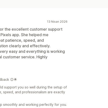
13 Nisan 2026
 for the excellent customer support
 Pixels app. She helped me
eat patience, speed, and
ion clearly and effectively.
very easy and everything is working
l customer service. Highly
dback 😊🌟
ld support you so well during the setup of
e, speed, and professionalism are exactly
 up smoothly and working perfectly for you.