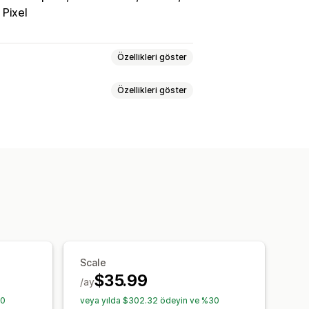
 Pixel
Özellikleri göster
Özellikleri göster
rm
Yeniden hedefleme
vanter
Yerelleştirilmiş akışlar
l yönetimi
izasyonu
Etkileşim ölçümleri
Tıklama oranı
eme
Gerçek zamanlı güncellemeler
yet
Kontrol panelleri
oğrulaması
Envanter desteği
rafik kaynakları
me
Scale
$35.99
/ay
30
veya yılda $302.32 ödeyin ve %30