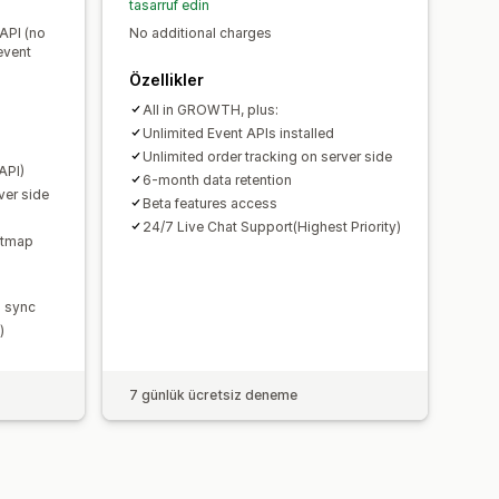
tasarruf edin
 API (no
No additional charges
event
Özellikler
All in GROWTH, plus:
Unlimited Event APIs installed
Unlimited order tracking on server side
API)
6-month data retention
ver side
Beta features access
24/7 Live Chat Support(Highest Priority)
eatmap
 sync
)
7 günlük ücretsiz deneme