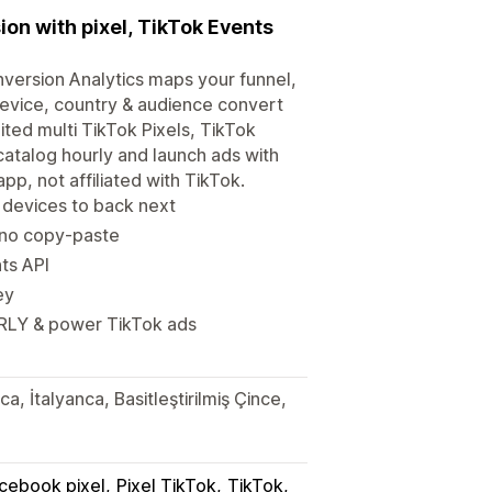
ion with pixel, TikTok Events
version Analytics maps your funnel,
device, country & audience convert
ited multi TikTok Pixels, TikTok
catalog hourly and launch ads with
p, not affiliated with TikTok.
 devices to back next
, no copy-paste
ts API
ey
RLY & power TikTok ads
a, İtalyanca, Basitleştirilmiş Çince,
ebook pixel
Pixel TikTok
TikTok