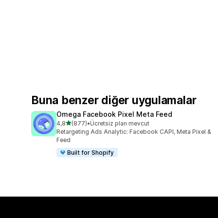
Buna benzer diğer uygulamalar
Omega Facebook Pixel Meta Feed
5 yıldız üzerinden
4,8
(877)
•
Ücretsiz plan mevcut
toplam 877 değerlendirme
Retargeting Ads Analytic: Facebook CAPI, Meta Pixel &
Feed
Built for Shopify