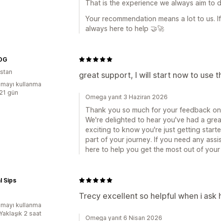
That is the experience we always aim to d
Your recommendation means a lot to us. I
always here to help 🤝🚀
OG
istan
great support, I will start now to use t
mayı kullanma
:21 gün
Omega yanıt 3 Haziran 2026
Thank you so much for your feedback on
We're delighted to hear you've had a grea
exciting to know you're just getting starte
part of your journey. If you need any ass
here to help you get the most out of your
l Sips
Trecy excellent so helpful when i ask 
mayı kullanma
Yaklaşık 2 saat
Omega yanıt 6 Nisan 2026