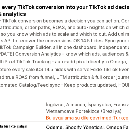
 every TikTok conversion into your TikTok ad decis
& analytics
 TikTok conversion becomes a decision you can act on. Con
ttribution, order paths, ROAS, and auto-insights on which 
 so you know which ads to scale and which to cut. Add unlim
s API to recover the conversions iOS 14.5 hides. Sync your 
ikTok Campaign Builder, all in one dashboard. Independent ap
DATE] Conversion Analytics – know which ads, audiences &
ti Pixel TikTok Tracking - auto-add pixel directly in Omega
ture every sale iOS 14.5 hides with server-side TikTok Even
d true ROAS from funnel, UTM attribution & full order journ
tomated Catalog/Feed sync - Keep products updated, HOU
İngilizce, Almanca, İspanyolca, Fransızc
Vietnamcave Portekizce (Brezilya)
Bu uygulama şu dile çevrilmedi:Türkçe
a birlikte çalışır:
Ödeme
Shopify Yöneticisi
Omega Fac