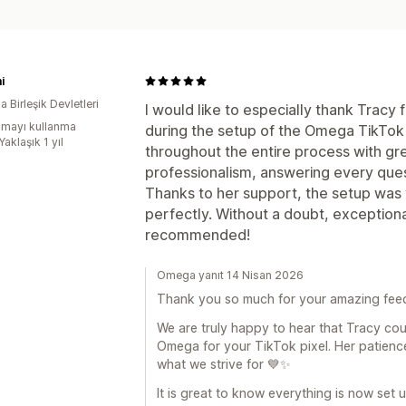
i
 Birleşik Devletleri
I would like to especially thank Tracy
mayı kullanma
during the setup of the Omega TikTok
Yaklaşık 1 yıl
throughout the entire process with gr
professionalism, answering every quest
Thanks to her support, the setup was 
perfectly. Without a doubt, exceptiona
recommended!
Omega yanıt 14 Nisan 2026
Thank you so much for your amazing fee
We are truly happy to hear that Tracy cou
Omega for your TikTok pixel. Her patienc
what we strive for 💙✨
It is great to know everything is now set