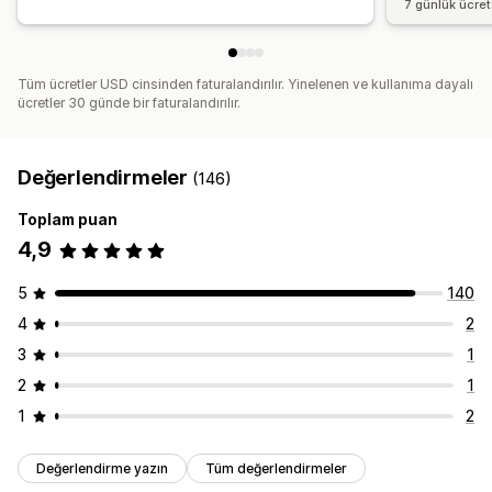
7 günlük ücre
Tüm ücretler USD cinsinden faturalandırılır. Yinelenen ve kullanıma dayalı
ücretler 30 günde bir faturalandırılır.
Değerlendirmeler
(146)
Toplam puan
4,9
5
140
4
2
3
1
2
1
1
2
Değerlendirme yazın
Tüm değerlendirmeler