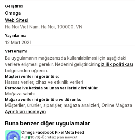
Geliştirici
Omega
Web Sitesi
Ha Noi Viet Nam, Ha Noi, 100000, VN
Yayınlanma
12 Mart 2021
Veri erişimi
Bu uygulamanın mağazanızda kullanılabilmesi için aşağıdaki
verilere erişmesi gerekir. Nedenini geliştiricinin
gizlilik politikası
belgesinden öğrenin.
Müşteri verilerini görüntüle:
Hassas veriler, cihaz ve etkinlik verileri
Personel ve katkıda bulunan verilerini görüntüle:
Mağaza sahibi
Mağaza verilerini görüntüle ve düzenle:
Müşteriler, ürünler, siparişler, mağaza analizleri, Online Mağaza
Ayrıntıları inceleyin
Buna benzer diğer uygulamalar
Omega Facebook Pixel Meta Feed
5 yıldız üzerinden
4,8
(876)
•
Ücretsiz plan mevcut
toplam 876 değerlendirme