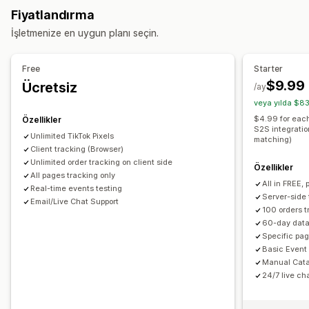
Sosyal medya
Video reklamlar
Piksel yönetimi
Fiyatlandırma
Yerelleştirilmiş akışlar
Çoklu para birimi
İşletmenize en uygun planı seçin.
Varyasyon senkronizasyonu
Performans analizleri
Performans takibi
Reklam harcaması
Etkileşim ölçümleri
Akış yönetimi
Free
Starter
Tıklama oranı
Dönüşüm izleme
Edinme başına maliyet
Ürün senkronizasyonu
Toplu düzenleme
$9.99
Ücretsiz
/ay
Kontrol panelleri
Gösterim sayımı
UTM öz nitelikleri
Gerçek zamanlı güncellemeler
veya yılda $83
Trafik kaynakları
Zamanlanmış senkronizasyon
Hata doğrulaması
$4.99 for each
Özellikler
S2S integratio
Envanter desteği
Akış optimizasyonu
Performans izleme
Unlimited TikTok Pixels
matching)
Client tracking (Browser)
Unlimited order tracking on client side
Özellikler
All pages tracking only
All in FREE, 
Real-time events testing
Server-side 
Email/Live Chat Support
100 orders t
60-day data
Specific pag
Basic Event
Manual Cata
24/7 live ch