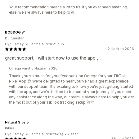
Your recommendation means a lot to us. If you ever need anything
else, we are always here to help 🤝🚀
BOBDOG
Bulgaristan
Uygulamayı kullanma süresi:21 gün
2 Haziran 2026
great support, I will start now to use the app ,
Omega yanıt 3 Haziran 2026
Thank you so much for your feedback on Omega for your TikTok
Pixel App 😊 We're delighted to hear you've had a great experience
with our support team. It's exciting to know you're just getting started
with the app, and we're thrilled to be part of your journey. If you need
any assistance along the way, our team is always here to help you get
the most out of your TikTok tracking setup 🚀💙
Natural Sips
Kıbrıs
Uygulamayı kullanma süresi:Yaklaşık 2 saat
2 Nisan 2026