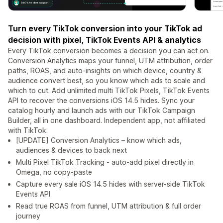
Turn every TikTok conversion into your TikTok ad
decision with pixel, TikTok Events API & analytics
Every TikTok conversion becomes a decision you can act on.
Conversion Analytics maps your funnel, UTM attribution, order
paths, ROAS, and auto-insights on which device, country &
audience convert best, so you know which ads to scale and
which to cut. Add unlimited multi TikTok Pixels, TikTok Events
API to recover the conversions iOS 14.5 hides. Sync your
catalog hourly and launch ads with our TikTok Campaign
Builder, all in one dashboard. Independent app, not affiliated
with TikTok.
[UPDATE] Conversion Analytics – know which ads,
audiences & devices to back next
Multi Pixel TikTok Tracking - auto-add pixel directly in
Omega, no copy-paste
Capture every sale iOS 14.5 hides with server-side TikTok
Events API
Read true ROAS from funnel, UTM attribution & full order
journey