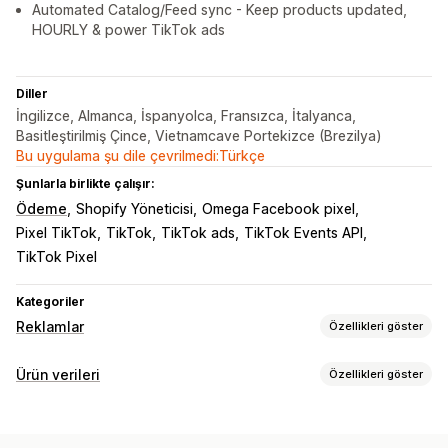
Automated Catalog/Feed sync - Keep products updated,
HOURLY & power TikTok ads
Diller
İngilizce, Almanca, İspanyolca, Fransızca, İtalyanca,
Basitleştirilmiş Çince, Vietnamcave Portekizce (Brezilya)
Bu uygulama şu dile çevrilmedi:Türkçe
Şunlarla birlikte çalışır:
Ödeme
Shopify Yöneticisi
Omega Facebook pixel
Pixel TikTok
TikTok
TikTok ads
TikTok Events API
TikTok Pixel
Kategoriler
Reklamlar
Özellikleri göster
Hedefleme
Ürün verileri
Özellikleri göster
Özel kitleler
Cihaz
Davranış
Platform
Yeniden hedefleme
Akış özelleştirme
Kampanya yönetimi
Özel etiketler
Özel kurallar
Yerel envanter