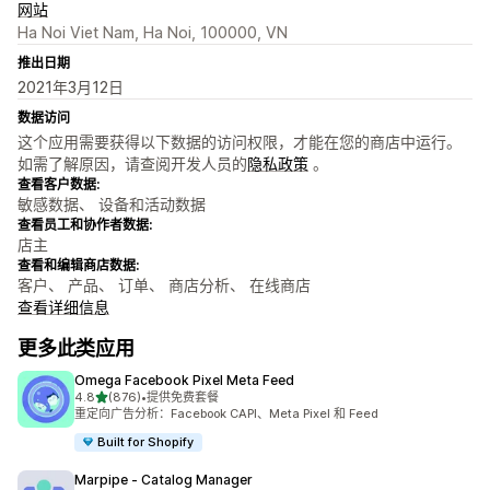
网站
Ha Noi Viet Nam, Ha Noi, 100000, VN
推出日期
2021年3月12日
数据访问
这个应用需要获得以下数据的访问权限，才能在您的商店中运行。
如需了解原因，请查阅开发人员的
隐私政策
。
查看客户数据:
敏感数据、 设备和活动数据
查看员工和协作者数据:
店主
查看和编辑商店数据:
客户、 产品、 订单、 商店分析、 在线商店
查看详细信息
更多此类应用
Omega Facebook Pixel Meta Feed
星（满分 5 星）
4.8
(876)
•
提供免费套餐
总共 876 条评论
重定向广告分析：Facebook CAPI、Meta Pixel 和 Feed
Built for Shopify
Marpipe ‑ Catalog Manager