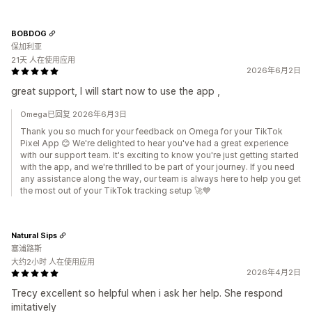
BOBDOG
保加利亚
21天 人在使用应用
2026年6月2日
great support, I will start now to use the app ,
Omega已回复 2026年6月3日
Thank you so much for your feedback on Omega for your TikTok
Pixel App 😊 We're delighted to hear you've had a great experience
with our support team. It's exciting to know you're just getting started
with the app, and we're thrilled to be part of your journey. If you need
any assistance along the way, our team is always here to help you get
the most out of your TikTok tracking setup 🚀💙
Natural Sips
塞浦路斯
大约2小时 人在使用应用
2026年4月2日
Trecy excellent so helpful when i ask her help. She respond
imitatively