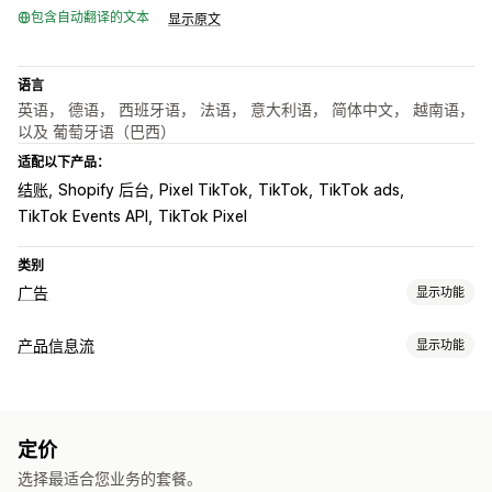
包含自动翻译的文本
显示原文
语言
英语， 德语， 西班牙语， 法语， 意大利语， 简体中文， 越南语，
以及 葡萄牙语（巴西）
适配以下产品：
结账
Shopify 后台
Pixel TikTok
TikTok
TikTok ads
TikTok Events API
TikTok Pixel
类别
广告
显示功能
定向
产品信息流
显示功能
自定义受众
设备
行为
平台
再营销
数据源自定义
宣传活动管理
自定义标签
自定义规则
本地库存
本地化数据源
多币种
社交媒体
视频广告
像素管理
定价
多属性同步
选择最适合您业务的套餐。
绩效分析