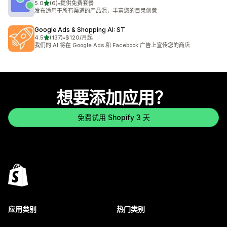
星（满分 5 星）
5.0
(6)
•
提供免费套餐
总共 6 条评论
发布适用于所有渠道的产品源，丰富您的目录创意
Google Ads & Shopping AI: ST
星（满分 5 星）
4.5
(137)
•
$120/月起
总共 137 条评论
我们的 AI 将在 Google Ads 和 Facebook 广告上宣传您的商店
想要添加应用？
免费试用 Shopify 3 天
应用类别
热门类别