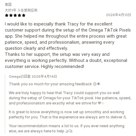
美国
大约1年 人在使用应用
2026年4月13日
I would like to especially thank Tracy for the excellent
customer support during the setup of the Omega TikTok Pixels
app. She helped me throughout the entire process with great
patience, speed, and professionalism, answering every
question clearly and effectively.
Thanks to her support, the setup was very easy and
everything is working perfectly. Without a doubt, exceptional
customer service. Highly recommended!
Omega已回复 2026年4月14日
Thank you so much for your amazing feedback 😊🌟
We are truly happy to hear that Tracy could support you so well
during the setup of Omega for your TikTok pixel. Her patience, speed,
and professionalism are exactly what we strive for 💙✨
It is great to know everything is now set up smoothly and working
perfectly for you. That is the experience we always aim to deliver 💪
Your recommendation means a lot to us. If you ever need anything
else, we are always here to help 🤝🚀