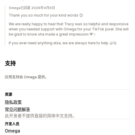
Omega已回复 2026年4月6日
Thank you so much for your kind words 😊
We are really happy to hear that Tracy was so helpful and responsive
when you needed support with Omega for your TikTok pixel. She will
be glad to know she made a great impression 💙✨
If you ever need anything else, we are always here to help 🤝🚀
支持
应用支持由 Omega 提供。
资源
隐私政策
常见问题解答
此开发者不提供直接的简体中文支持。
开发人员
Omega