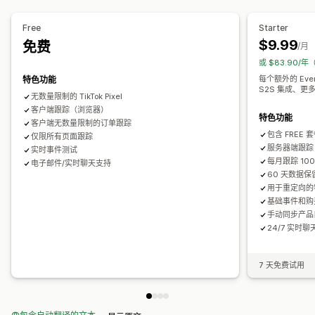
数据源管理
绩效跟踪
广告支出
互动指标
点击率
转化跟踪
每次获客成本
产品同步
批量编辑
实时更新
预定同步
错误验证
库存支持
Free
Starter
控制面板
展示次数
UTM 归因
流量来源
数据源优化
绩效监控
$9.99
免费
/月
或 $83.90/
每个额外的 Eve
特色功能
S2S 集成、
无数量限制的 TikTok Pixel
客户端跟踪（浏览器）
特色功能
客户端无数量限制的订单跟踪
包含 FREE
仅限所有页面跟踪
服务器端跟踪（1
实时事件测试
每月跟踪 10
电子邮件/实时聊天支持
60 天数据保
用于重定向的
基础事件和购
手动同步产品
24/7 实时
7 天免费试用