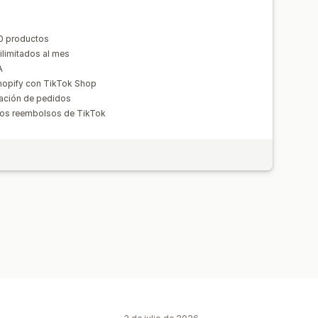
00 productos
ilimitados al mes
A
Shopify con TikTok Shop
ración de pedidos
 los reembolsos de TikTok