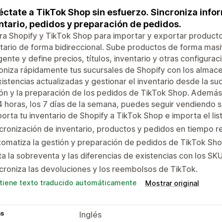
ctate a TikTok Shop sin esfuerzo. Sincroniza info
ntario, pedidos y preparación de pedidos.
ra Shopify y TikTok Shop para importar y exportar productos
tario de forma bidireccional. Sube productos de forma masi
igente y define precios, títulos, inventario y otras configura
oniza rápidamente tus sucursales de Shopify con los alma
xistencias actualizadas y gestionar el inventario desde la su
ón y la preparación de los pedidos de TikTok Shop. Además, 
4 horas, los 7 días de la semana, puedes seguir vendiendo si
orta tu inventario de Shopify a TikTok Shop e importa el li
cronización de inventario, productos y pedidos en tiempo r
omatiza la gestión y preparación de pedidos de TikTok Sh
ta la sobreventa y las diferencias de existencias con los S
croniza las devoluciones y los reembolsos de TikTok.
tiene texto traducido automáticamente
Mostrar original
as
Inglés