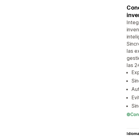
Coné
inve
Integ
inven
intel
Sincr
las e
gesti
las 2
Exp
Sin
Aut
Evi
Sin
Con
Idiom