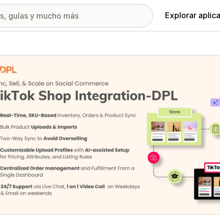
Explorar aplic
ía de imágenes destacadas