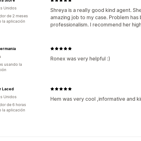
va Store
s Unidos
Shreya is a really good kind agent. Sh
dor de 2 meses
amazing job to my case. Problem has 
 la aplicación
professionalism. I recommend her high
termania
a
Ronex was very helpful :)
s usando la
ción
y Laced
s Unidos
Hem was very cool ,informative and ki
dor de 6 horas
 la aplicación