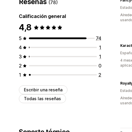
Reseñas
Fancy
(78)
Estado
Alrede
Calificación general
usando
4,8
5
74
Karac
4
1
Españ
3
1
4 mese
2
0
aplica
1
2
Royall
Escribir una reseña
Estado
Alrede
Todas las reseñas
usando
Soporte técnico