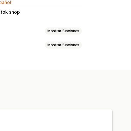
spañol
ktok shop
Mostrar funciones
Mostrar funciones
to
Variantes
SKU
ático
Manual
Masivo
ductos
lizado
ón de productos
Subida masiva
s personalizadas
de correo electrónico
sucursales
Pedidos al por mayor
tario
Métricas de rendimiento
ación de seguimiento
llados