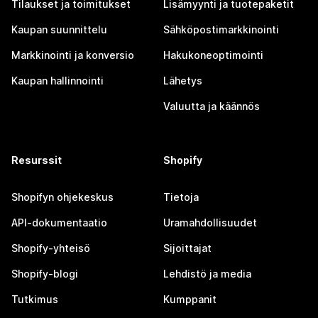
Tilaukset ja toimitukset
Lisämyynti ja tuotepaketit
Kaupan suunnittelu
Sähköpostimarkkinointi
Markkinointi ja konversio
Hakukoneoptimointi
Kaupan hallinnointi
Lähetys
Valuutta ja käännös
Resurssit
Shopify
Shopifyn ohjekeskus
Tietoja
API-dokumentaatio
Uramahdollisuudet
Shopify-yhteisö
Sijoittajat
Shopify-blogi
Lehdistö ja media
Tutkimus
Kumppanit