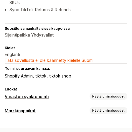
SKUs
Sync TikTok Returns & Refunds
Suosittu samankaltaisissa kaupoissa
Sijaintipaikka Yhdysvallat
Kielet
Englanti
Tätä sovellusta ei ole käännetty kielelle Suomi
Toimii seuraavan kanssa:
Shopify Admin
tiktok
tiktok shop
Luokat
Varaston synkronointi
Näytä ominaisuudet
Synkronoinnin tyyppi
Markkinapaikat
Näytä ominaisuudet
Tilaukset
Hinnat
Tuotteen tiedot
Versiot
SKU-koodit
Listausten hallinnointi
Viivakoodit
Monikanavainen
Automaattinen
Manuaalinen
Syötteen automaatio
Tuotesyöte