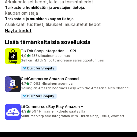
Arkaluonteiset tiedot, laite- ja toimintatiedot
Tarkastele henkilöstön ja avustajien tietoja:
Kaupan omistaja
Tarkastele ja muokkaa kaupan tietoja:
Asiakkaat, tuotteet, tilaukset, mukautetut tiedot
Näytä tiedot
Lisää tämänkaltaisia sovelluksia
TikTok Shop Integration — SPL
/ 5 tähteä
4,9
(735)
•
Ilmainen asennus
735 arvostelua yhteensä
Sell on TikTok Shop to increase sales opportunities
Built for Shopify
CedCommerce Amazon Channel
/ 5 tähteä
4,7
(1 062)
•
Ilmainen asennus
1062 arvostelua yhteensä
Selling on Amazon becomes Easy with the Amazon Sales Channel
Built for Shopify
LitCommerce eBay Etsy Amazon +
/ 5 tähteä
4,9
(894)
•
Ilmainen kokeilu saatavilla
894 arvostelua yhteensä
Multi-marketplace integration with TikTok Shop, Temu, Walmart