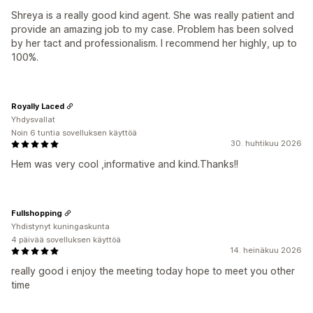
Shreya is a really good kind agent. She was really patient and
provide an amazing job to my case. Problem has been solved
by her tact and professionalism. I recommend her highly, up to
100%.
Royally Laced
Yhdysvallat
Noin 6 tuntia sovelluksen käyttöä
30. huhtikuu 2026
Hem was very cool ,informative and kind.Thanks!!
Fullshopping
Yhdistynyt kuningaskunta
4 päivää sovelluksen käyttöä
14. heinäkuu 2026
really good i enjoy the meeting today hope to meet you other
time