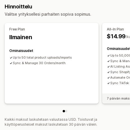
Joukkosynkronointi
Reaaliaikainen
Ajastettu
Mukautettu
Hinnoittelu
Tuotteiden synkronointi
Tuotteiden valinta
Ilmoitukset ja raportit
Valitse yrityksellesi parhaiten sopiva sopimus.
Joukkolataus (siirto)
Mukautetut listaukset
Automaattiset ilmoitukset
Mukautetut ilmoitukset
Tilausten hallinta
Tilauspäivitykset
Sähköposti-ilmoitukset
Virheraportit
Free Plan
All-In Plan
Tilausten täyttäminen useissa sijainneissa
Tukkutilaukset
Varastoilmoitukset
Tehokkuusmittarit
Reaaliaikainen tila
$14.99
Ilmainen
/k
Tilausten synkronointi
Seurannan synkronointi
Yksityiskohtaiset lokit
Varaston synkronointi
Ominaisuude
Ominaisuudet
Up to 50,00
Up to 50 total product uploads/imports
Sync & Mana
Sync & Manage 30 Orders/month
AI Listing A
Sync Shopify
Automate Or
Sync TikTok
7 päivän maks
Kaikki maksut laskutetaan valuutassa USD. Toistuvat ja
käyttöperusteiset maksut laskutetaan 30 päivän välein.