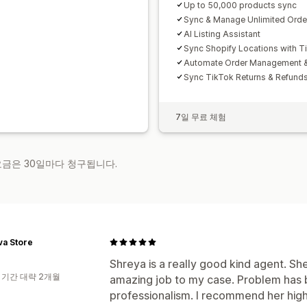
Up to 50,000 products sync
Sync & Manage Unlimited Ord
AI Listing Assistant
Sync Shopify Locations with 
Automate Order Management & 
Sync TikTok Returns & Refund
7일 무료 체험
 요금은 30일마다 청구됩니다.
va Store
Shreya is a really good kind agent. Sh
 기간 대략 2개월
amazing job to my case. Problem has 
professionalism. I recommend her high