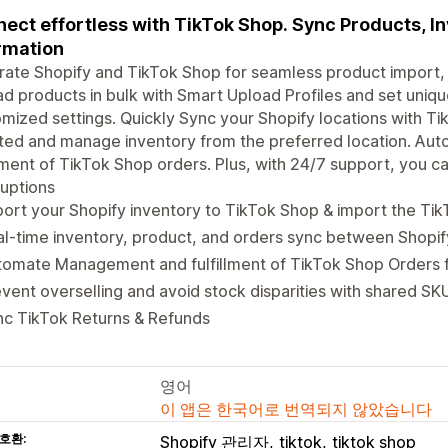
ect effortless with TikTok Shop. Sync Products, In
rmation
rate Shopify and TikTok Shop for seamless product import,
d products in bulk with Smart Upload Profiles and set unique 
mized settings. Quickly Sync your Shopify locations with 
ted and manage inventory from the preferred location. A
llment of TikTok Shop orders. Plus, with 24/7 support, you c
ruptions
ort your Shopify inventory to TikTok Shop & import the TikT
l-time inventory, product, and orders sync between Shopi
tomate Management and fulfillment of TikTok Shop Orders 
vent overselling and avoid stock disparities with shared SK
nc TikTok Returns & Refunds
영어
이 앱은 한국어로 번역되지 않았습니다
호환:
Shopify 관리자
tiktok
tiktok shop