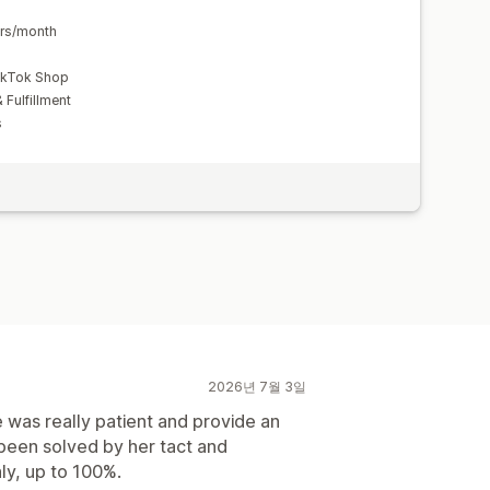
ers/month
TikTok Shop
Fulfillment
s
2026년 7월 3일
e was really patient and provide an
been solved by her tact and
ly, up to 100%.