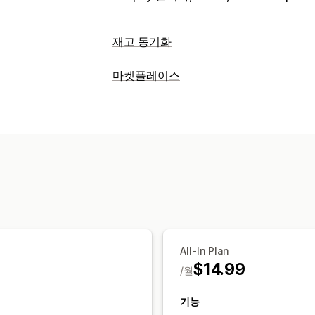
재고 동기화
동기화 유형
마켓플레이스
주문
가격
제품 세부 정보
이형 상품
S
목록 관리
대량
실시간
예약됨
맞춤형
피드 자동화
제품 피드
제품 동기화
제
알림 및 보고서
주문 관리
자동화된 알림
사용자 지정 알림
주문 
다중-위치 주문 처리
대량 주문
주문 동
재고 알림
실적 메트릭
실시간 상태
자
All-In Plan
$14.99
/월
기능