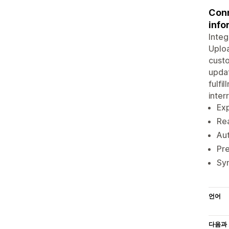
Conn
info
Integ
Uploa
custo
upda
fulfi
inter
Exp
Rea
Au
Pre
Sy
언어
다음과 