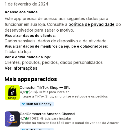
1 de fevereiro de 2024
Acesso aos dados
Este app precisa de acesso aos seguintes dados para
funcionar em sua loja. Consulte a
política de privacidade
do
desenvolvedor para saber o motivo.
Visualizar dados de clientes:
Dados sensíveis, dados de dispositivo e de atividade
Visualizar dados de membros da equipe e colaboradores:
Titular da loja
Ver e editar dados da loja:
Clientes, produtos, pedidos, dados personalizados
Ver informações
Mais apps parecidos
Conector TikTok Shop — SPL
de 5 estrelas
4,9
(736)
•
Grátis para instalar
736 avaliações ao todo
Integre a TikTok Shop, sincronize o estoque e os pedidos
Built for Shopify
CedCommerce Amazon Channel
de 5 estrelas
4,7
(1.063)
•
Grátis para instalar
1063 avaliações ao todo
Vender na Amazon fica fácil com o canal de vendas da Amazon