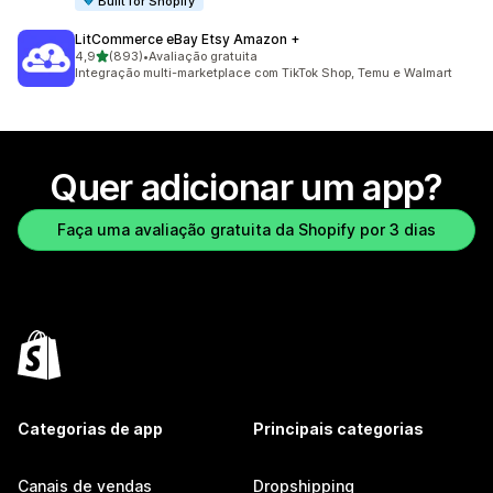
Built for Shopify
LitCommerce eBay Etsy Amazon +
de 5 estrelas
4,9
(893)
•
Avaliação gratuita
893 avaliações ao todo
Integração multi-marketplace com TikTok Shop, Temu e Walmart
Quer adicionar um app?
Faça uma avaliação gratuita da Shopify por 3 dias
Categorias de app
Principais categorias
Canais de vendas
Dropshipping