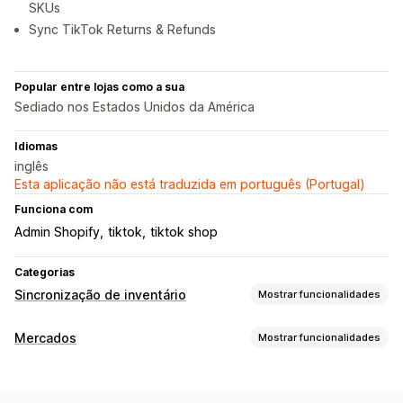
SKUs
Sync TikTok Returns & Refunds
Popular entre lojas como a sua
Sediado nos Estados Unidos da América
Idiomas
inglês
Esta aplicação não está traduzida em português (Portugal)
Funciona com
Admin Shopify
tiktok
tiktok shop
Categorias
Sincronização de inventário
Mostrar funcionalidades
Tipo de sincronização
Mercados
Mostrar funcionalidades
Encomendas
Preços
Detalhes do produto
Variantes
Gestão de listagens
SKUs
Códigos de barras
Multicanais
Automático
Manual
Automatização de feeds
Feeds de produtos