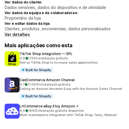
Ver dados do cliente:
Dados sensíveis, dados do dispositivo e de atividade
Ver dados da equipa e de colaboradores:
Proprietário da loja
Ver e editar dados da loja:
Clientes, produtos, encomendas, dados personalizados
Ver detalhes
Mais aplicações como esta
TikTok Shop Integration — SPL
de 5 estrelas
4,9
(734)
•
Instalação gratuita
734 total de avaliações
Sell on TikTok Shop to increase sales opportunities
Built for Shopify
CedCommerce Amazon Channel
de 5 estrelas
4,7
(1.064)
•
Instalação gratuita
1064 total de avaliações
Selling on Amazon becomes Easy with the Amazon Sales Channel
Built for Shopify
LitCommerce eBay Etsy Amazon +
de 5 estrelas
4,9
(893)
•
Avaliação gratuita disponível
893 total de avaliações
Multi-marketplace integration with TikTok Shop, Temu, Walmart