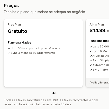
Em lote
Em tempo real
Programado
Personalizado
Preços
Sincronização de produtos
Seleção de produtos
Notificações e relatórios
Escolha o plano que melhor se adequa ao negócio.
Carregamento em lote
Listagens personalizadas
Alertas automáticos
Notificações personalizadas
Gestão de encomendas
Atualizações de encomendas
Alertas por e-mail
Free Plan
All-In Plan
Processamento em vários locais
Encomendas em lote
Relatórios de erros
Alertas de inventário
$14.99
Gratuito
/ 
Sincronização de encomendas
Sincronização de rastreio
Métricas de desempenho
Estado em tempo real
Sincronização de inventário
Funcionalida
Registos detalhados
Funcionalidades
Up to 50,00
Up to 50 total product uploads/imports
Sync & Mana
Sync & Manage 30 Orders/month
AI Listing A
Sync Shopify
Automate Or
Sync TikTok
Avaliação grat
Todas as taxas são faturadas em USD. As taxas recorrentes e com
base na utilização são faturadas a cada 30 dias.