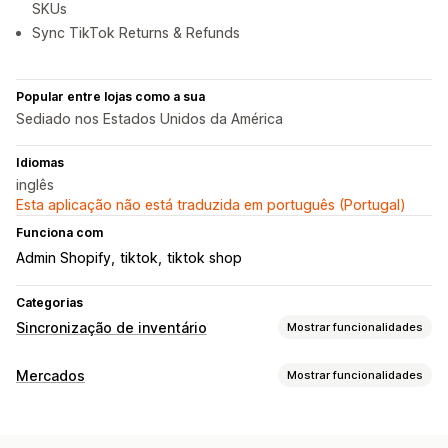
SKUs
Sync TikTok Returns & Refunds
Popular entre lojas como a sua
Sediado nos Estados Unidos da América
Idiomas
inglês
Esta aplicação não está traduzida em português (Portugal)
Funciona com
Admin Shopify
tiktok
tiktok shop
Categorias
Sincronização de inventário
Mostrar funcionalidades
Tipo de sincronização
Mercados
Mostrar funcionalidades
Encomendas
Preços
Detalhes do produto
Variantes
Gestão de listagens
SKUs
Códigos de barras
Multicanais
Automático
Manual
Automatização de feeds
Feeds de produtos