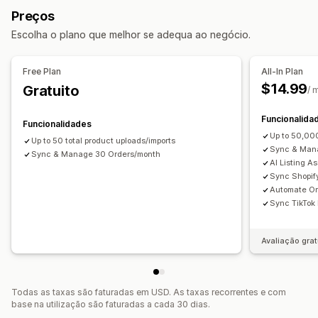
Em lote
Em tempo real
Programado
Personalizado
Preços
Sincronização de produtos
Seleção de produtos
Notificações e relatórios
Escolha o plano que melhor se adequa ao negócio.
Carregamento em lote
Listagens personalizadas
Alertas automáticos
Notificações personalizadas
Gestão de encomendas
Atualizações de encomendas
Alertas por e-mail
Free Plan
All-In Plan
Processamento em vários locais
Encomendas em lote
Relatórios de erros
Alertas de inventário
$14.99
Gratuito
/ 
Sincronização de encomendas
Sincronização de rastreio
Métricas de desempenho
Estado em tempo real
Sincronização de inventário
Funcionalida
Registos detalhados
Funcionalidades
Up to 50,00
Up to 50 total product uploads/imports
Sync & Mana
Sync & Manage 30 Orders/month
AI Listing A
Sync Shopify
Automate Or
Sync TikTok
Avaliação grat
Todas as taxas são faturadas em USD. As taxas recorrentes e com
base na utilização são faturadas a cada 30 dias.