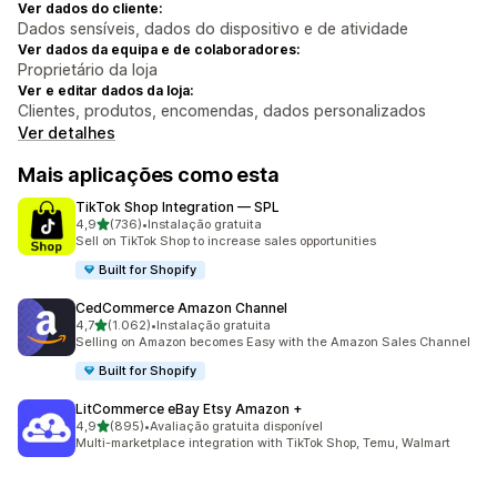
Ver dados do cliente:
Dados sensíveis, dados do dispositivo e de atividade
Ver dados da equipa e de colaboradores:
Proprietário da loja
Ver e editar dados da loja:
Clientes, produtos, encomendas, dados personalizados
Ver detalhes
Mais aplicações como esta
TikTok Shop Integration — SPL
de 5 estrelas
4,9
(736)
•
Instalação gratuita
736 total de avaliações
Sell on TikTok Shop to increase sales opportunities
Built for Shopify
CedCommerce Amazon Channel
de 5 estrelas
4,7
(1.062)
•
Instalação gratuita
1062 total de avaliações
Selling on Amazon becomes Easy with the Amazon Sales Channel
Built for Shopify
LitCommerce eBay Etsy Amazon +
de 5 estrelas
4,9
(895)
•
Avaliação gratuita disponível
895 total de avaliações
Multi-marketplace integration with TikTok Shop, Temu, Walmart