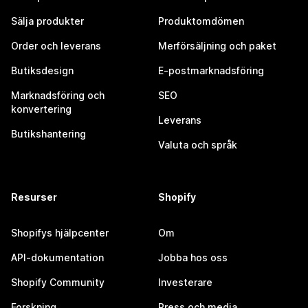
Sälja produkter
Produktomdömen
Order och leverans
Merförsäljning och paket
Butiksdesign
E-postmarknadsföring
Marknadsföring och
SEO
konvertering
Leverans
Butikshantering
Valuta och språk
Resurser
Shopify
Shopifys hjälpcenter
Om
API-dokumentation
Jobba hos oss
Shopify Community
Investerare
Forskning
Press och media