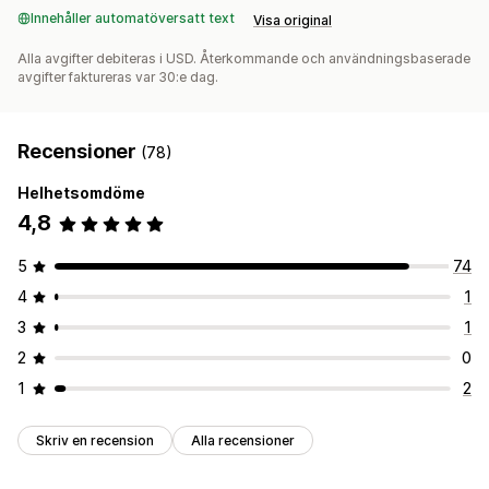
Innehåller automatöversatt text
Visa original
Alla avgifter debiteras i USD. Återkommande och användningsbaserade
avgifter faktureras var 30:e dag.
Recensioner
(78)
Helhetsomdöme
4,8
5
74
4
1
3
1
2
0
1
2
Skriv en recension
Alla recensioner