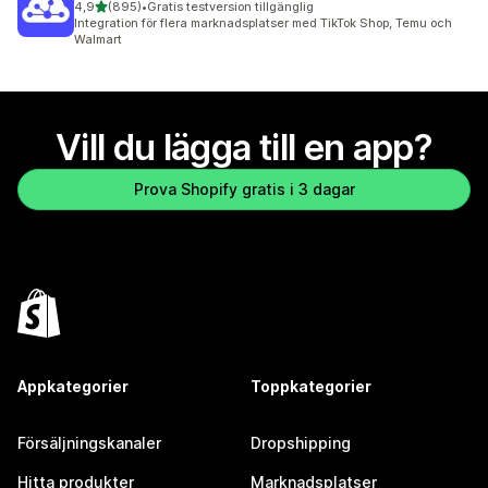
av 5 stjärnor
4,9
(895)
•
Gratis testversion tillgänglig
895 recensioner totalt
Integration för flera marknadsplatser med TikTok Shop, Temu och
Walmart
Vill du lägga till en app?
Prova Shopify gratis i 3 dagar
Appkategorier
Toppkategorier
Försäljningskanaler
Dropshipping
Hitta produkter
Marknadsplatser