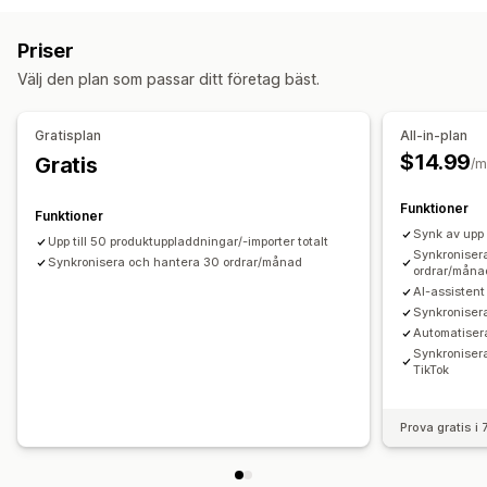
Streckkoder
Multi-channel
Automatisk
Manuell
Bulk
Automatisering av flöde
Produktflöde
Realtid
Schemalagda
Anpassad
Priser
Produktsynkronisering
Produktval
Bulkuppladdning
Aviseringar och rapporter
Välj den plan som passar ditt företag bäst.
Anpassade listningar
Automatiserade aviseringar
Anpassade meddelanden
Orderhantering
Orderuppdateringar
E-postaviseringar
Felrapporter
Gratisplan
All-in-plan
Distribution till flera platser
Bulkorder
Lageraviseringar
Prestandamätvärden
$14.99
Gratis
/m
Ordersynkronisering
Spårningssynkronisering
Synkronisering i realtid
Detaljerade loggar
Lagersynkronisering
Funktioner
Funktioner
Synk av upp 
Upp till 50 produktuppladdningar/-importer totalt
Synkroniser
Synkronisera och hantera 30 ordrar/månad
ordrar/måna
AI-assistent 
Synkroniser
Automatiser
Synkronisera
TikTok
Prova gratis i