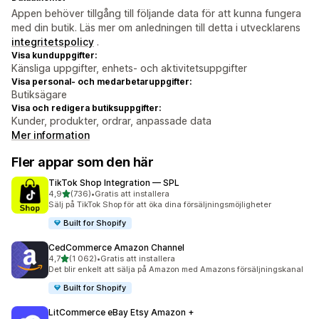
Appen behöver tillgång till följande data för att kunna fungera
med din butik. Läs mer om anledningen till detta i utvecklarens
integritetspolicy
.
Visa kunduppgifter:
Känsliga uppgifter, enhets- och aktivitetsuppgifter
Visa personal- och medarbetaruppgifter:
Butiksägare
Visa och redigera butiksuppgifter:
Kunder, produkter, ordrar, anpassade data
Mer information
Fler appar som den här
TikTok Shop Integration — SPL
av 5 stjärnor
4,9
(736)
•
Gratis att installera
736 recensioner totalt
Sälj på TikTok Shop för att öka dina försäljningsmöjligheter
Built for Shopify
CedCommerce Amazon Channel
av 5 stjärnor
4,7
(1 062)
•
Gratis att installera
1062 recensioner totalt
Det blir enkelt att sälja på Amazon med Amazons försäljningskanal
Built for Shopify
LitCommerce eBay Etsy Amazon +