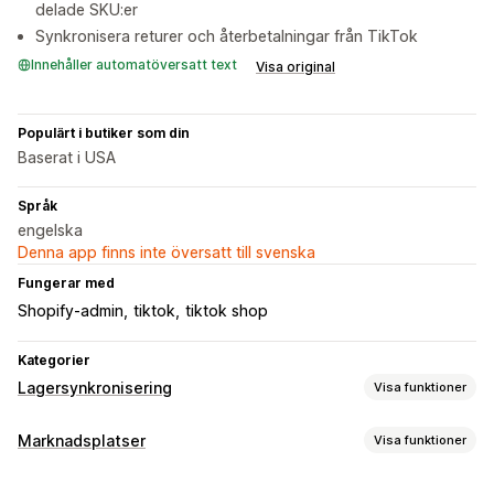
delade SKU:er
Synkronisera returer och återbetalningar från TikTok
Innehåller automatöversatt text
Visa original
Populärt i butiker som din
Baserat i USA
Språk
engelska
Denna app finns inte översatt till svenska
Fungerar med
Shopify-admin
tiktok
tiktok shop
Kategorier
Lagersynkronisering
Visa funktioner
Synkroniseringstyp
Marknadsplatser
Visa funktioner
Ordrar
Priser
Produktinformation
Varianter
SKU:er
Hantering av listning