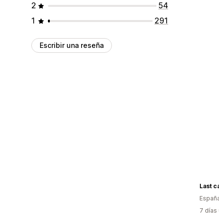
2
54
1
291
Escribir una reseña
Last ca
Españ
7 días