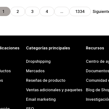
Siguient
1
2
3
4
…
1334
licaciones
Categorías principales
Recursos
Dropshipping
Centro de a
ductos
Mercados
Documentos
os
Reseñas de producto
Comunidad d
Ventas adicionales y paquetes
Blog de Sho
Email marketing
Investigació
rsión
SEO