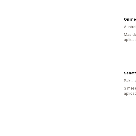
Onlin
Austral
Más de
aplica
Sehat
Pakist
3 mese
aplica