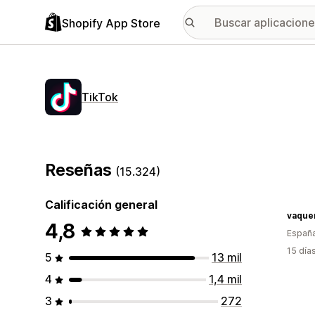
Shopify App Store
TikTok
Reseñas
(15.324)
Calificación general
vaque
4,8
Españ
15 día
5
13 mil
4
1,4 mil
3
272