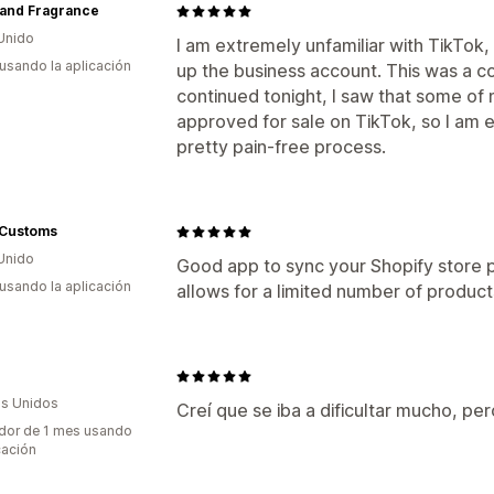
 and Fragrance
Unido
I am extremely unfamiliar with TikTok
 usando la aplicación
up the business account. This was a co
continued tonight, I saw that some o
approved for sale on TikTok, so I am e
pretty pain-free process.
 Customs
Unido
Good app to sync your Shopify store 
 usando la aplicación
allows for a limited number of product
s Unidos
Creí que se iba a dificultar mucho, pero
dor de 1 mes usando
cación