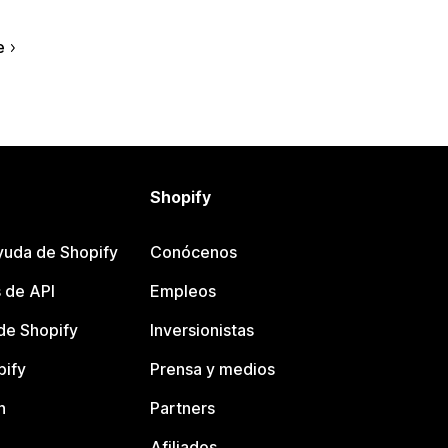
e
Shopify
yuda de Shopify
Conócenos
 de API
Empleos
e Shopify
Inversionistas
pify
Prensa y medios
n
Partners
Afiliados