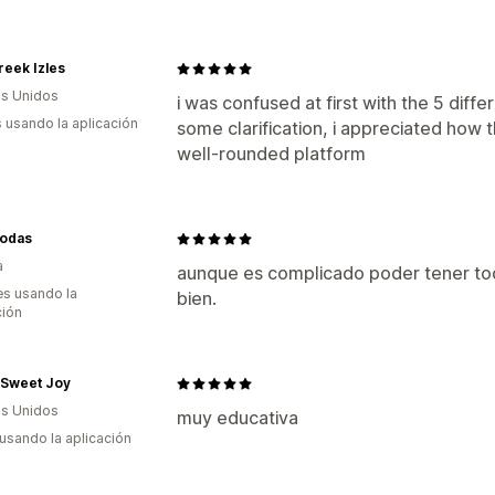
eek Izles
s Unidos
i was confused at first with the 5 diffe
s usando la aplicación
some clarification, i appreciated how t
well-rounded platform
Modas
a
aunque es complicado poder tener tod
s usando la
bien.
ción
 Sweet Joy
s Unidos
muy educativa
 usando la aplicación