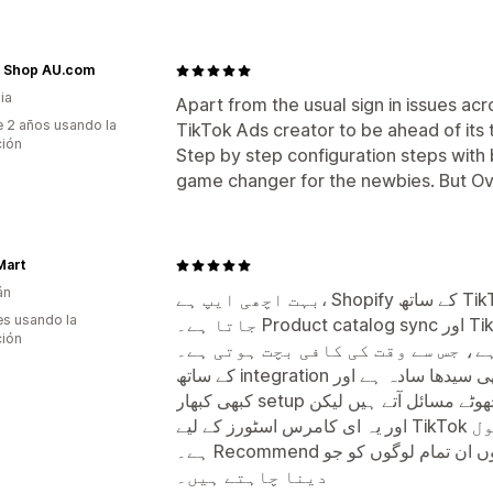
e Shop AU.com
ia
Apart from the usual sign in issues acro
 2 años usando la
TikTok Ads creator to be ahead of its 
ción
Step by step configuration steps with 
game changer for the newbies. But Ove
Mart
án
بہت اچھی ایپ ہے، Shopify کے ساتھ TikTok کو integrate کرنا کافی آسان ہو
s usando la
جاتا ہے۔ Product catalog sync اور TikTok Shop کے ساتھ direct connection
ción
ت مفید ہے، جس سے وقت کی کافی بچت ہوتی ہے۔
کے ساتھ integration بھی سیدھا سادہ ہے اور campaign تخلیق کرنا آسان بنا دیتا ہے۔
کبھی کبھار setup کے دوران چھوٹے مسائل آتے ہیں لیکن overall تجربہ مثبت رہا ہے
اور یہ ای کامرس اسٹورز کے لیے TikTok پر فروخت بڑھانے کا ایک بہترین ٹول
ہے۔ Recommend کرتا ہوں ان تمام لوگوں کو جو TikTok پر اپنا بزنس گروتھ
دینا چاہتے ہیں۔