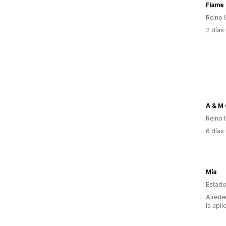
Flame
Reino 
2 días
A & M
Reino 
6 días
Mía
Estado
Alrede
la apli