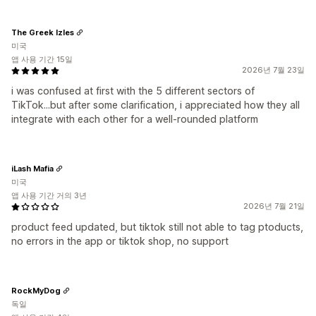
The Greek Izles
미국
앱 사용 기간 15일
2026년 7월 23일
i was confused at first with the 5 different sectors of
TikTok...but after some clarification, i appreciated how they all
integrate with each other for a well-rounded platform
iLash Mafia
미국
앱 사용 기간 거의 3년
2026년 7월 21일
product feed updated, but tiktok still not able to tag ptoducts,
no errors in the app or tiktok shop, no support
RockMyDog
독일