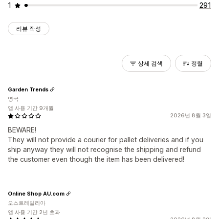
1
291
리뷰 작성
상세 검색
정렬
Garden Trends
영국
앱 사용 기간 9개월
2026년 8월 3일
BEWARE!
They will not provide a courier for pallet deliveries and if you
ship anyway they will not recognise the shipping and refund
the customer even though the item has been delivered!
Online Shop AU.com
오스트레일리아
앱 사용 기간 2년 초과