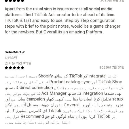
2026년 8월 2일
Apart from the usual sign in issues across all social media
platforms I find TikTok Ads creator to be ahead of its time.
TiKToK is fast and easy to use. Step by step configuration
steps with brief to the point notes, would be a game changer
for the newbies. But Overall its an amazing Platform
SehatMart
파키스탄
앱 사용 기간 3개월
2026년 7월 31일
بہت اچھی ایپ ہے، Shopify کے ساتھ TikTok کو integrate کرنا
کافی آسان ہو جاتا ہے۔ Product catalog sync اور TikTok Shop
کے ساتھ direct connection کی سہولت بہت مفید ہے، جس سے وقت کی
کافی بچت ہوتی ہے۔ Ads Manager کے ساتھ integration بھی سیدھا
سادہ ہے اور campaign تخلیق کرنا آسان بنا دیتا ہے۔ کبھی کبھار setup
کے دوران چھوٹے مسائل آتے ہیں لیکن overall تجربہ مثبت رہا ہے اور یہ
ای کامرس اسٹورز کے لیے TikTok پر فروخت بڑھانے کا ایک بہترین
ٹول ہے۔ Recommend کرتا ہوں ان تمام لوگوں کو جو TikTok پر
اپنا بزنس گروتھ دینا چاہتے ہیں۔