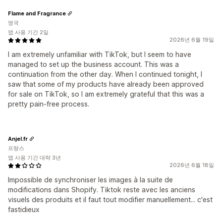
Flame and Fragrance
영국
앱 사용 기간 2일
2026년 6월 19일
I am extremely unfamiliar with TikTok, but I seem to have
managed to set up the business account. This was a
continuation from the other day. When I continued tonight, I
saw that some of my products have already been approved
for sale on TikTok, so I am extremely grateful that this was a
pretty pain-free process.
Anjel.fr
프랑스
앱 사용 기간 대략 3년
2026년 6월 18일
Impossible de synchroniser les images à la suite de
modifications dans Shopify. Tiktok reste avec les anciens
visuels des produits et il faut tout modifier manuellement... c'est
fastidieux