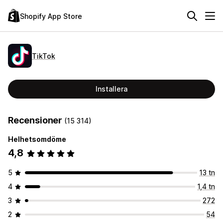
Shopify App Store
TikTok
Installera
Recensioner
(15 314)
Helhetsomdöme
4,8
5
13 tn
4
1,4 tn
3
272
2
54