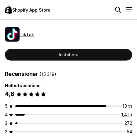
Shopify App Store
TikTok
Installera
Recensioner
(15 319)
Helhetsomdöme
4,8
5
13 tn
4
1,4 tn
3
272
2
54