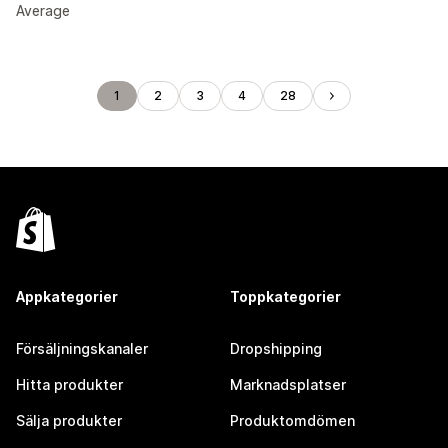
Average
1
2
3
4
28
Appkategorier
Toppkategorier
Försäljningskanaler
Dropshipping
Hitta produkter
Marknadsplatser
Sälja produkter
Produktomdömen