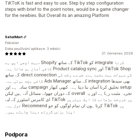
TiKToK is fast and easy to use. Step by step configuration
steps with brief to the point notes, would be a game changer
for the newbies. But Overall its an amazing Platform
SehatMart
Pákistán
Doba používání aplikace: 3 měsíci
31. červenec 2026
بہت اچھی ایپ ہے، Shopify کے ساتھ TikTok کو integrate کرنا
کافی آسان ہو جاتا ہے۔ Product catalog sync اور TikTok Shop
کے ساتھ direct connection کی سہولت بہت مفید ہے، جس سے وقت کی
کافی بچت ہوتی ہے۔ Ads Manager کے ساتھ integration بھی سیدھا
سادہ ہے اور campaign تخلیق کرنا آسان بنا دیتا ہے۔ کبھی کبھار setup
کے دوران چھوٹے مسائل آتے ہیں لیکن overall تجربہ مثبت رہا ہے اور یہ
ای کامرس اسٹورز کے لیے TikTok پر فروخت بڑھانے کا ایک بہترین
ٹول ہے۔ Recommend کرتا ہوں ان تمام لوگوں کو جو TikTok پر
اپنا بزنس گروتھ دینا چاہتے ہیں۔
Podpora