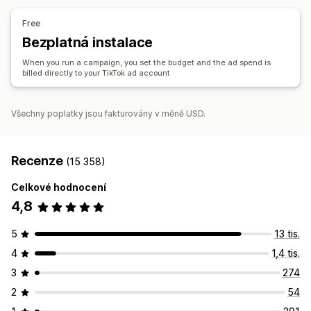
Synchronizace objednávek
Obrázky a videa pomocí AI
Sociální sítě
Webová stránka
Free
Synchronizace skladových zásob
Videa s možností nákupu
Videoreklamy
Bezplatná instalace
Influenceři a affiliate partneři
Správa pixelů
When you run a campaign, you set the budget and the ad spend is
billed directly to your TikTok ad account
Analytika výkonu
A/​B testování
Sledování výkonnosti
Výdaje za reklamu
Všechny poplatky jsou fakturovány v měně USD.
Metriky zapojení
Analýza návratnosti investic
Míry prokliku
Sledování konverzí
Náklady na akvizici
Panely
Počty impresí
Recenze
(15 358)
Celkové hodnocení
4,8
5
13 tis.
4
1,4 tis.
3
274
2
54