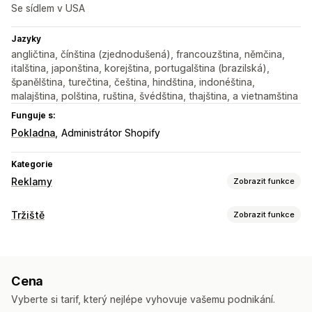
Se sídlem v USA
Jazyky
angličtina, čínština (zjednodušená), francouzština, němčina,
italština, japonština, korejština, portugalština (brazilská),
španělština, turečtina, čeština, hindština, indonéština,
malajština, polština, ruština, švédština, thajština, a vietnamština
Funguje s:
Pokladna
Administrátor Shopify
Kategorie
Reklamy
Zobrazit funkce
Cílení
Tržiště
Zobrazit funkce
Demografie
Na základě událostí
Platforma
Správa listingů
Kategorie produktů
Cílení pomocí AI
Opětovné zacílení
Automatizace kanálů
Produktový kanál
Správa kampaní
Cena
Synchronizace produktů
Výběr produktů
Optimalizace pomocí AI
Automatizované kampaně
Vyberte si tarif, který nejlépe vyhovuje vašemu podnikání.
Řízení objednávek
Optimalizace nabídek
Tvorba reklamních textů pomocí AI