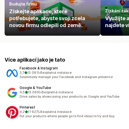
Budujte firmu
Získejte aplikace, které
Získání zák
potřebujete, abyste svoji zcela
Využijte 
novou firmu odlepili od země.
najdete v
Více aplikací jako je tato
Facebook & Instagram
z 5 hvězd
3,7
(5 081)
•
Bezplatná instalace
Celkový počet recenzí: 5081
Seamlessly manage your Facebook and Instagram presence
Google & YouTube
z 5 hvězd
4,5
(5 069)
•
Bezplatná instalace
Celkový počet recenzí: 5069
Drive sales by showcasing your products on Google and YouTube
Pinterest
z 5 hvězd
4,2
(1 627)
•
Bezplatná instalace
Celkový počet recenzí: 1627
Put your products where people go to find ideas to try and buy