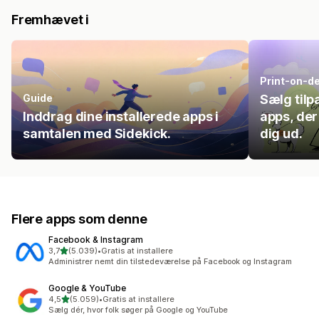
Fremhævet i
Print-on-d
Guide
Sælg til
Inddrag dine installerede apps i
apps, der
samtalen med Sidekick.
dig ud.
Flere apps som denne
Facebook & Instagram
ud af 5 stjerner
3,7
(5.039)
•
Gratis at installere
5039 anmeldelser i alt
Administrer nemt din tilstedeværelse på Facebook og Instagram
Google & YouTube
ud af 5 stjerner
4,5
(5.059)
•
Gratis at installere
5059 anmeldelser i alt
Sælg dér, hvor folk søger på Google og YouTube