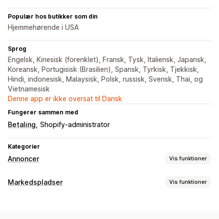
Populær hos butikker som din
Hjemmehørende i USA
Sprog
Engelsk, Kinesisk (forenklet), Fransk, Tysk, Italiensk, Japansk,
Koreansk, Portugisisk (Brasilien), Spansk, Tyrkisk, Tjekkisk,
Hindi, indonesisk, Malaysisk, Polsk, russisk, Svensk, Thai, og
Vietnamesisk
Denne app er ikke oversat til Dansk
Fungerer sammen med
Betaling
Shopify-administrator
Kategorier
Annoncer
Vis funktioner
Målretning
Markedspladser
Vis funktioner
Demografi
Hændelsesbaseret
Platform
Produktkategori
Håndtering af fortegnelse
AI-målretning
Retargeting
Automatisering af feed
Produktfeed