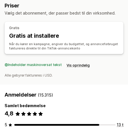
Kampagneadministration
Priser
Produktsynkronisering
Produktvalg
Optimering med kunstig intelligens
Vælg det abonnement, der passer bedst til din virksomhed.
Ordrestyring
Automatiserede kampagner
Budoptimering
Ordresynkronisering
Lagersynkronisering
AI-copywriting
AI-billeder og -video
Sociale medier
Gratis
Website
Videoer med købsmulighed
Videoannoncer
Gratis at installere
Influencere og affiliates
Pixeladministration
Når du kører en kampagne, angiver du budgettet, og annonceforbruget
faktureres direkte til din TikTok-annoncekonto
Effektivitetsanalyse
A/B-test
Sporing af ydeevne
Annonceforbrug
Indeholder maskinoversat tekst
Vis oprindelig
Engagementsparametre
Analyse af investeringsafkast
Klikrater
Konverteringssporing
Alle gebyrer faktureres i USD.
Omkostninger pr. erhvervelse
Kontrolpaneler
Antal visninger
Anmeldelser
(15.315)
Samlet bedømmelse
4,8
5
13 t