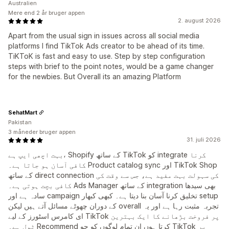
Australien
Mere end 2 år bruger appen
2. august 2026
Apart from the usual sign in issues across all social media
platforms I find TikTok Ads creator to be ahead of its time.
TiKToK is fast and easy to use. Step by step configuration
steps with brief to the point notes, would be a game changer
for the newbies. But Overall its an amazing Platform
SehatMart
Pakistan
3 måneder bruger appen
31. juli 2026
بہت اچھی ایپ ہے، Shopify کے ساتھ TikTok کو integrate کرنا
کافی آسان ہو جاتا ہے۔ Product catalog sync اور TikTok Shop
کے ساتھ direct connection کی سہولت بہت مفید ہے، جس سے وقت کی
کافی بچت ہوتی ہے۔ Ads Manager کے ساتھ integration بھی سیدھا
سادہ ہے اور campaign تخلیق کرنا آسان بنا دیتا ہے۔ کبھی کبھار setup
کے دوران چھوٹے مسائل آتے ہیں لیکن overall تجربہ مثبت رہا ہے اور یہ
ای کامرس اسٹورز کے لیے TikTok پر فروخت بڑھانے کا ایک بہترین
ٹول ہے۔ Recommend کرتا ہوں ان تمام لوگوں کو جو TikTok پر