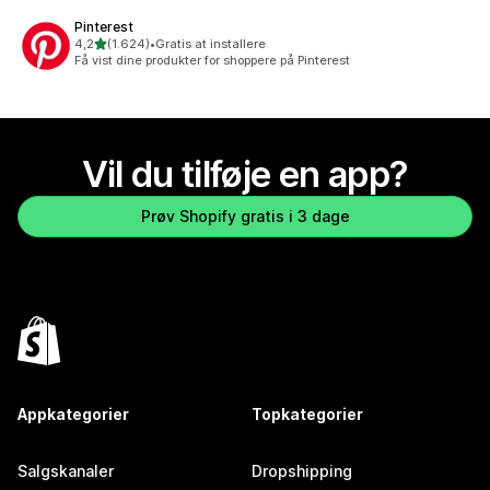
Pinterest
ud af 5 stjerner
4,2
(1.624)
•
Gratis at installere
1624 anmeldelser i alt
Få vist dine produkter for shoppere på Pinterest
Vil du tilføje en app?
Prøv Shopify gratis i 3 dage
Appkategorier
Topkategorier
Salgskanaler
Dropshipping