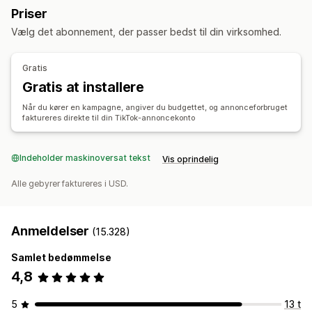
Kampagneadministration
Priser
Produktsynkronisering
Produktvalg
Optimering med kunstig intelligens
Vælg det abonnement, der passer bedst til din virksomhed.
Ordrestyring
Automatiserede kampagner
Budoptimering
Ordresynkronisering
Lagersynkronisering
AI-copywriting
AI-billeder og -video
Sociale medier
Gratis
Website
Videoer med købsmulighed
Videoannoncer
Gratis at installere
Influencere og affiliates
Pixeladministration
Når du kører en kampagne, angiver du budgettet, og annonceforbruget
faktureres direkte til din TikTok-annoncekonto
Effektivitetsanalyse
A/B-test
Sporing af ydeevne
Annonceforbrug
Indeholder maskinoversat tekst
Vis oprindelig
Engagementsparametre
Analyse af investeringsafkast
Klikrater
Konverteringssporing
Alle gebyrer faktureres i USD.
Omkostninger pr. erhvervelse
Kontrolpaneler
Antal visninger
Anmeldelser
(15.328)
Samlet bedømmelse
4,8
5
13 t