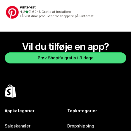
Pinterest
ud af 5 stjerner
4,2
(1.624)
•
Gratis at installere
1624 anmeldelser i alt
Få vist dine produkter for shoppere på Pinterest
Vil du tilføje en app?
Prøv Shopify gratis i 3 dage
Appkategorier
Topkategorier
Salgskanaler
Dropshipping