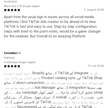
Australien
Mere end 2 år bruger appen
2. august 2026
Apart from the usual sign in issues across all social media
platforms I find TikTok Ads creator to be ahead of its time.
TiKToK is fast and easy to use. Step by step configuration
steps with brief to the point notes, would be a game changer
for the newbies. But Overall its an amazing Platform
SehatMart
Pakistan
3 måneder bruger appen
31. juli 2026
بہت اچھی ایپ ہے، Shopify کے ساتھ TikTok کو integrate کرنا
کافی آسان ہو جاتا ہے۔ Product catalog sync اور TikTok Shop
کے ساتھ direct connection کی سہولت بہت مفید ہے، جس سے وقت کی
کافی بچت ہوتی ہے۔ Ads Manager کے ساتھ integration بھی سیدھا
سادہ ہے اور campaign تخلیق کرنا آسان بنا دیتا ہے۔ کبھی کبھار setup
کے دوران چھوٹے مسائل آتے ہیں لیکن overall تجربہ مثبت رہا ہے اور یہ
ای کامرس اسٹورز کے لیے TikTok پر فروخت بڑھانے کا ایک بہترین
ٹول ہے۔ Recommend کرتا ہوں ان تمام لوگوں کو جو TikTok پر