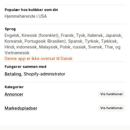
Populær hos butikker som din
Hjemmehørende i USA
Sprog
Engelsk, Kinesisk (forenklet), Fransk, Tysk, Italiensk, Japansk,
Koreansk, Portugisisk (Brasilien), Spansk, Tyrkisk, Tjekkisk,
Hindi, indonesisk, Malaysisk, Polsk, russisk, Svensk, Thai, og
Vietnamesisk
Denne app er ikke oversat til Dansk
Fungerer sammen med
Betaling
Shopify-administrator
Kategorier
Annoncer
Vis funktioner
Målretning
Markedspladser
Vis funktioner
Demografi
Hændelsesbaseret
Platform
Produktkategori
Håndtering af fortegnelse
AI-målretning
Retargeting
Automatisering af feed
Produktfeed