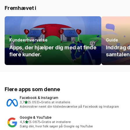
Fremhævet i
Kundeerhvervelse
Guide
Apps, der hjælper dig med at finde
Inddrag d
flere kunder.
samtalen
Flere apps som denne
Facebook & Instagram
ud af 5 stjerner
3,7
(5.053)
•
Gratis at installere
5053 anmeldelser i alt
Administrer nemt din tilstedeværelse på Facebook og Instagram
Google & YouTube
ud af 5 stjerner
4,5
(5.067)
•
Gratis at installere
5067 anmeldelser i alt
Sælg dér, hvor folk søger på Google og YouTube