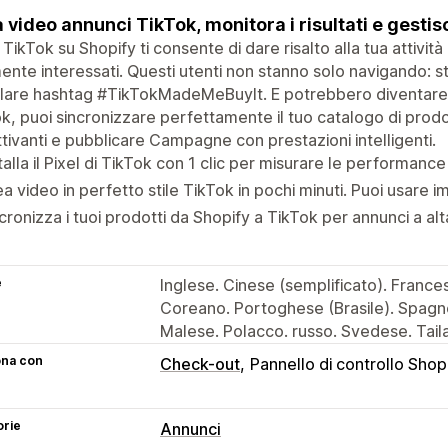
 video annunci TikTok, monitora i risultati e gestisci
 TikTok su Shopify ti consente di dare risalto alla tua attività
ente interessati. Questi utenti non stanno solo navigando:
are hashtag #TikTokMadeMeBuyIt. E potrebbero diventare il
k, puoi sincronizzare perfettamente il tuo catalogo di prodo
tivanti e pubblicare Campagne con prestazioni intelligenti.
talla il Pixel di TikTok con 1 clic per misurare le performance
a video in perfetto stile TikTok in pochi minuti. Puoi usare i
cronizza i tuoi prodotti da Shopify a TikTok per annunci a 
e
Inglese. Cinese (semplificato). France
Coreano. Portoghese (Brasile). Spagno
Malese. Polacco. russo. Svedese. Tai
ona con
Check-out
Pannello di controllo Shop
orie
Annunci