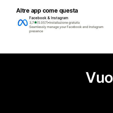
Altre app come questa
Facebook & Instagram
stelle su 5
3,7
(5.057)
•
Installazione gratuita
5057 recensioni totali
Seamlessly manage your Facebook and Instagram
presence
Vuo