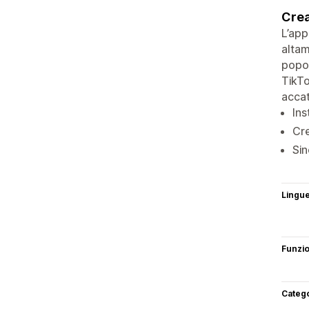
Crea
L’app
altam
popol
TikTo
accat
Ins
Cre
Sin
Lingu
Funzi
Categ