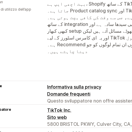
an
بہت اچھی ایپ ہے، Shopify کے ساتھ TikTok کو integrate کرنا کافی آسان ہو
di utilizzo dell’app
جاتا ہے۔ Product catalog sync اور TikTok Shop کے ساتھ direct connection
ت مفید ہے، جس سے وقت کی کافی بچت ہوتی ہے۔
کے ساتھ integration بھی سیدھا سادہ ہے اور campaign تخلیق کرنا آسان بنا دیتا ہے۔
کبھی کبھار setup کے دوران چھوٹے مسائل آتے ہیں لیکن overall تجربہ مثبت رہا ہے
اور یہ ای کامرس اسٹورز کے لیے TikTok پر فروخت بڑھانے کا ایک بہترین ٹول
ہے۔ Recommend کرتا ہوں ان تمام لوگوں کو جو TikTok پر اپنا بزنس گروتھ
دینا چاہتے ہیں۔
se
Informativa sulla privacy
Domande frequenti
Questo sviluppatore non offre assistenz
patore
TikTok Inc.
Sito web
5800 BRISTOL PKWY, Culver City, CA