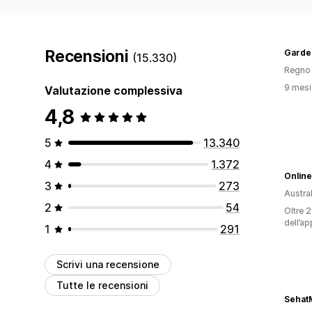
Recensioni
Garde
(15.330)
Regno 
9 mesi 
Valutazione complessiva
4,8
5
13.340
4
1.372
Onlin
3
273
Austral
2
54
Oltre 2
dell’ap
1
291
Scrivi una recensione
Tutte le recensioni
Sehat