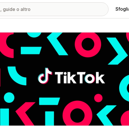
Sfogli
ria immagini in evidenza