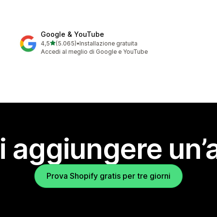
Google & YouTube
stelle su 5
4,5
(5.065)
•
Installazione gratuita
5065 recensioni totali
Accedi al meglio di Google e YouTube
i aggiungere un’
Prova Shopify gratis per tre giorni