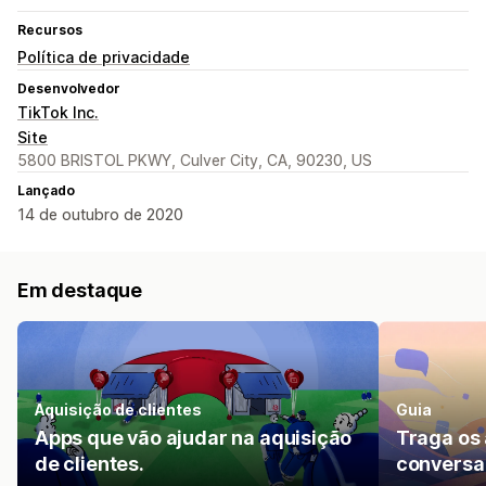
Recursos
Política de privacidade
Desenvolvedor
TikTok Inc.
Site
5800 BRISTOL PKWY, Culver City, CA, 90230, US
Lançado
14 de outubro de 2020
Em destaque
Aquisição de clientes
Guia
Apps que vão ajudar na aquisição
Traga os 
de clientes.
conversa 