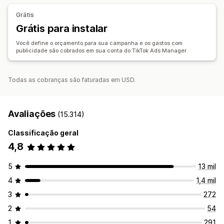
Sincronização de pedidos
Sincronização de estoque
Imagens e vídeos gerados por IA
Redes sociais
Site
Grátis
Vídeos com opção de compra
Publicidade em vídeo
Grátis para instalar
Influenciadores e afiliados
Gerenciamento de pixel
Você define o orçamento para sua campanha e os gastos com
publicidade são cobrados em sua conta do TikTok Ads Manager
Análise de desempenho
Testes A/B
Acompanhamento de desempenho
Todas as cobranças são faturadas em USD.
Custo com publicidade
Métricas de engajamento
Análise de ROI
Taxas de cliques
Acompanhamento de conversões
Custo por aquisição
Avaliações
(15.314)
Painéis de controle
Contagens de impressão
Classificação geral
4,8
5
13 mil
4
1,4 mil
3
272
2
54
1
291