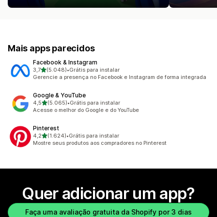
Mais apps parecidos
Facebook & Instagram
de 5 estrelas
3,7
(5.048)
•
Grátis para instalar
5048 avaliações ao todo
Gerencie a presença no Facebook e Instagram de forma integrada
Google & YouTube
de 5 estrelas
4,5
(5.065)
•
Grátis para instalar
5065 avaliações ao todo
Acesse o melhor do Google e do YouTube
Pinterest
de 5 estrelas
4,2
(1.624)
•
Grátis para instalar
1624 avaliações ao todo
Mostre seus produtos aos compradores no Pinterest
Quer adicionar um app?
Faça uma avaliação gratuita da Shopify por 3 dias