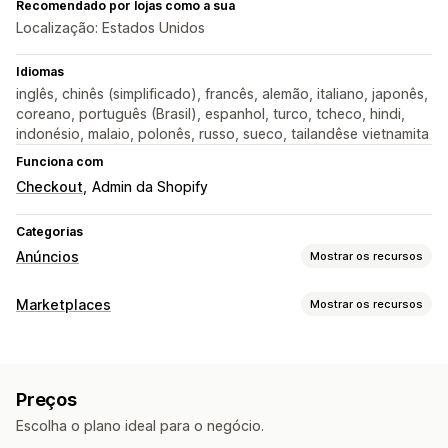
Recomendado por lojas como a sua
Localização: Estados Unidos
Idiomas
inglês, chinês (simplificado), francês, alemão, italiano, japonês,
coreano, português (Brasil), espanhol, turco, tcheco, hindi,
indonésio, malaio, polonês, russo, sueco, tailandêse vietnamita
Funciona com
Checkout
Admin da Shopify
Categorias
Anúncios
Mostrar os recursos
Segmentação
Marketplaces
Mostrar os recursos
Demográfico
Baseado em evento
Plataforma
Gerenciamento de listagem
Categoria de produto
Segmentação de IA
Retargeting
Automação de feed
Feed de produtos
Gerenciamento de campanha
Preços
Sincronização de produtos
Seleção de produtos
Otimização de IA
Campanhas automatizadas
Escolha o plano ideal para o negócio.
Gerenciamento de pedidos
Otimização de lance
Copywriting por IA