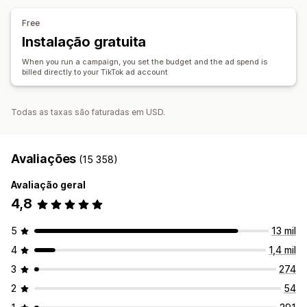
Sincronização de encomendas
Sincronização de inventário
Otimização de licitações
Redação com IA
Free
Imagens e vídeos com IA
Redes sociais
Website
Instalação gratuita
Vídeos com publicações de venda
Anúncios em vídeo
When you run a campaign, you set the budget and the ad spend is
Influenciadores e afiliados
Gestão de píxeis
billed directly to your TikTok ad account
Análise de dados de desempenho
Todas as taxas são faturadas em USD.
Testes A/B
Rastreio do desempenho
Gastos com anúncios
Métricas de envolvimento
Análise do ROI
Taxas de cliques
Rastreio de conversões
Avaliações
(15 358)
Custo por aquisição
Dashboards
Avaliação geral
Contagem de impressões
4,8
5
13 mil
4
1,4 mil
3
274
2
54