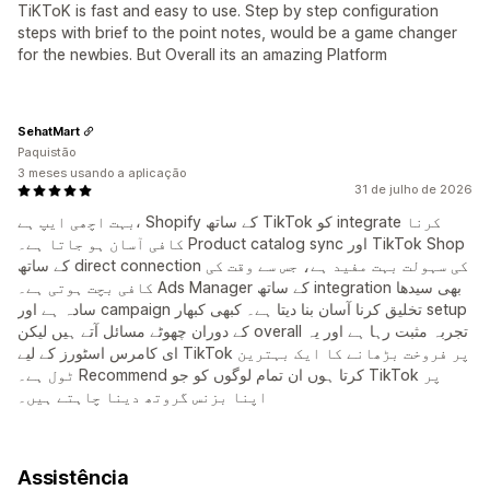
TiKToK is fast and easy to use. Step by step configuration
steps with brief to the point notes, would be a game changer
for the newbies. But Overall its an amazing Platform
SehatMart
Paquistão
3 meses usando a aplicação
31 de julho de 2026
بہت اچھی ایپ ہے، Shopify کے ساتھ TikTok کو integrate کرنا
کافی آسان ہو جاتا ہے۔ Product catalog sync اور TikTok Shop
کے ساتھ direct connection کی سہولت بہت مفید ہے، جس سے وقت کی
کافی بچت ہوتی ہے۔ Ads Manager کے ساتھ integration بھی سیدھا
سادہ ہے اور campaign تخلیق کرنا آسان بنا دیتا ہے۔ کبھی کبھار setup
کے دوران چھوٹے مسائل آتے ہیں لیکن overall تجربہ مثبت رہا ہے اور یہ
ای کامرس اسٹورز کے لیے TikTok پر فروخت بڑھانے کا ایک بہترین
ٹول ہے۔ Recommend کرتا ہوں ان تمام لوگوں کو جو TikTok پر
اپنا بزنس گروتھ دینا چاہتے ہیں۔
Assistência