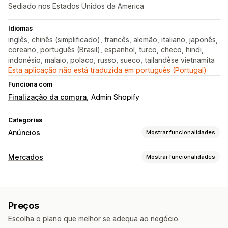
Sediado nos Estados Unidos da América
Idiomas
inglês, chinês (simplificado), francês, alemão, italiano, japonês,
coreano, português (Brasil), espanhol, turco, checo, hindi,
indonésio, malaio, polaco, russo, sueco, tailandêse vietnamita
Esta aplicação não está traduzida em português (Portugal)
Funciona com
Finalização da compra
Admin Shopify
Categorias
Anúncios
Mostrar funcionalidades
Direcionamento
Mercados
Mostrar funcionalidades
Dados demográficos
Baseado em eventos
Plataforma
Gestão de listagens
Categoria do produto
Direcionamento por IA
Automatização de feeds
Feeds de produtos
Redirecionamento
Preços
Sincronização de produtos
Seleção de produtos
Gestão de campanhas
Escolha o plano que melhor se adequa ao negócio.
Gestão de encomendas
Otimização de IA
Campanhas automatizadas