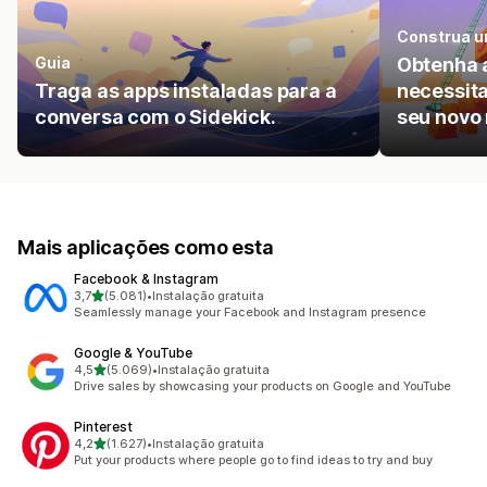
Construa u
Guia
Obtenha 
Traga as apps instaladas para a
necessita
conversa com o Sidekick.
seu novo 
Mais aplicações como esta
Facebook & Instagram
de 5 estrelas
3,7
(5.081)
•
Instalação gratuita
5081 total de avaliações
Seamlessly manage your Facebook and Instagram presence
Google & YouTube
de 5 estrelas
4,5
(5.069)
•
Instalação gratuita
5069 total de avaliações
Drive sales by showcasing your products on Google and YouTube
Pinterest
de 5 estrelas
4,2
(1.627)
•
Instalação gratuita
1627 total de avaliações
Put your products where people go to find ideas to try and buy