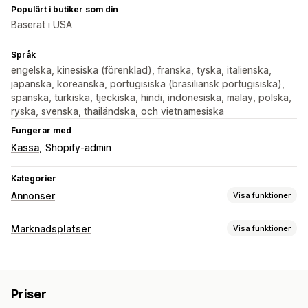
Populärt i butiker som din
Baserat i USA
Språk
engelska, kinesiska (förenklad), franska, tyska, italienska,
japanska, koreanska, portugisiska (brasiliansk portugisiska),
spanska, turkiska, tjeckiska, hindi, indonesiska, malay, polska,
ryska, svenska, thailändska, och vietnamesiska
Fungerar med
Kassa
Shopify-admin
Kategorier
Annonser
Visa funktioner
Målinriktning
Marknadsplatser
Visa funktioner
Demografi
Händelsebaserad
Plattform
Produktkategori
Hantering av listning
AI-målinriktning
Återmarknadsföring
Automatisering av flöde
Produktflöde
Kampanjhantering
Priser
Produktsynkronisering
Produktval
AI-optimering
Automatiserade kampanjer
Budoptimering