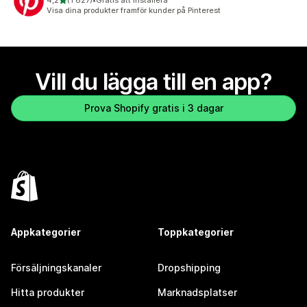
4,2
(1 627)
•
Gratis att installera
1627 recensioner totalt
Visa dina produkter framför kunder på Pinterest
Vill du lägga till en app?
Prova Shopify gratis i 3 dagar
Appkategorier
Toppkategorier
Försäljningskanaler
Dropshipping
Hitta produkter
Marknadsplatser