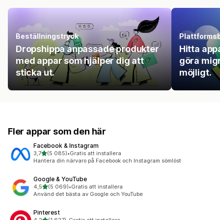
Beställningstryck
Plattforms
Dropshippa anpassade produkter
Hitta app
med appar som hjälper dig att
göra mig
sticka ut.
möjligt.
Fler appar som den här
Facebook & Instagram
av 5 stjärnor
3,7
(5 085)
•
Gratis att installera
5085 recensioner totalt
Hantera din närvaro på Facebook och Instagram sömlöst
Google & YouTube
av 5 stjärnor
4,5
(5 069)
•
Gratis att installera
5069 recensioner totalt
Använd det bästa av Google och YouTube
Pinterest
av 5 stjärnor