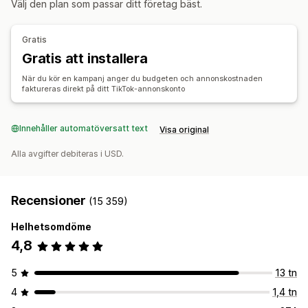
Välj den plan som passar ditt företag bäst.
Orderhantering
AI-copywriting
AI-bilder och videoklipp
Sociala medier
Ordersynkronisering
Lagersynkronisering
Webbplats
Köpbara videor
Videoannonser
Gratis
Influerare och affiliates
Pixelhantering
Gratis att installera
Prestandaanalys
När du kör en kampanj anger du budgeten och annonskostnaden
faktureras direkt på ditt TikTok-annonskonto
A/B-testning
Spårning av prestanda
Annonskostnad
Mätvärden för engagemang
ROI-analys
Klickfrekvens
Innehåller automatöversatt text
Visa original
Konverteringsspårning
Kostnad per förvärv
Instrumentpaneler
Antal visningar
Alla avgifter debiteras i USD.
Recensioner
(15 359)
Helhetsomdöme
4,8
5
13 tn
4
1,4 tn