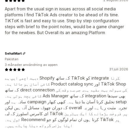
2 augusti 2026
Apart from the usual sign in issues across all social media
platforms I find TikTok Ads creator to be ahead of its time.
TiKToK is fast and easy to use. Step by step configuration
steps with brief to the point notes, would be a game changer
for the newbies. But Overall its an amazing Platform
SehatMart
Pakistan
3 månader användning av appen
31 juli 2026
بہت اچھی ایپ ہے، Shopify کے ساتھ TikTok کو integrate کرنا
کافی آسان ہو جاتا ہے۔ Product catalog sync اور TikTok Shop
کے ساتھ direct connection کی سہولت بہت مفید ہے، جس سے وقت کی
کافی بچت ہوتی ہے۔ Ads Manager کے ساتھ integration بھی سیدھا
سادہ ہے اور campaign تخلیق کرنا آسان بنا دیتا ہے۔ کبھی کبھار setup
کے دوران چھوٹے مسائل آتے ہیں لیکن overall تجربہ مثبت رہا ہے اور یہ
ای کامرس اسٹورز کے لیے TikTok پر فروخت بڑھانے کا ایک بہترین
ٹول ہے۔ Recommend کرتا ہوں ان تمام لوگوں کو جو TikTok پر
اپنا بزنس گروتھ دینا چاہتے ہیں۔