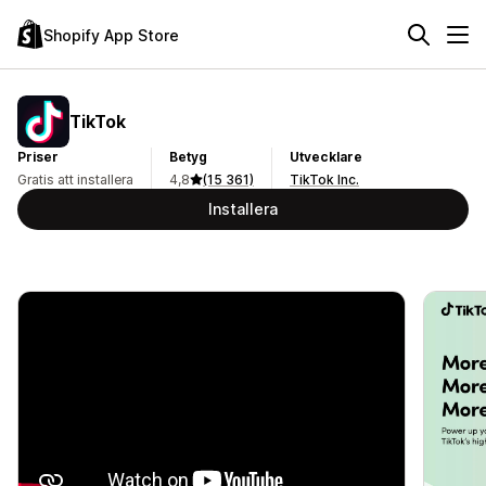
Shopify App Store
TikTok
Priser
Betyg
Utvecklare
Gratis att installera
4,8
(15 361)
TikTok Inc.
Installera