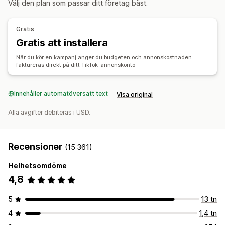
Välj den plan som passar ditt företag bäst.
Orderhantering
AI-copywriting
AI-bilder och videoklipp
Sociala medier
Ordersynkronisering
Lagersynkronisering
Webbplats
Köpbara videor
Videoannonser
Gratis
Influerare och affiliates
Pixelhantering
Gratis att installera
Prestandaanalys
När du kör en kampanj anger du budgeten och annonskostnaden
faktureras direkt på ditt TikTok-annonskonto
A/B-testning
Spårning av prestanda
Annonskostnad
Mätvärden för engagemang
ROI-analys
Klickfrekvens
Innehåller automatöversatt text
Visa original
Konverteringsspårning
Kostnad per förvärv
Instrumentpaneler
Antal visningar
Alla avgifter debiteras i USD.
Recensioner
(15 361)
Helhetsomdöme
4,8
5
13 tn
4
1,4 tn