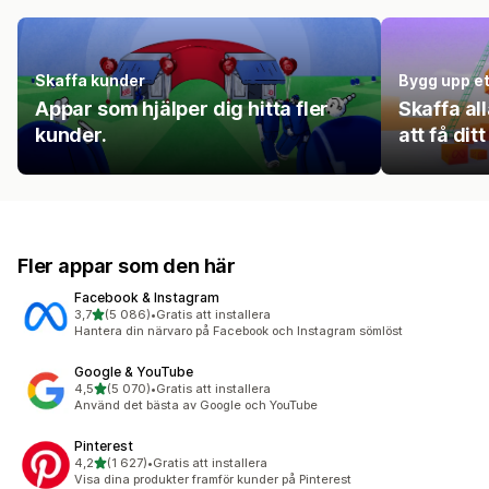
Skaffa kunder
Bygg upp et
Appar som hjälper dig hitta fler
Skaffa al
kunder.
att få dit
Fler appar som den här
Facebook & Instagram
av 5 stjärnor
3,7
(5 086)
•
Gratis att installera
5086 recensioner totalt
Hantera din närvaro på Facebook och Instagram sömlöst
Google & YouTube
av 5 stjärnor
4,5
(5 070)
•
Gratis att installera
5070 recensioner totalt
Använd det bästa av Google och YouTube
Pinterest
av 5 stjärnor
4,2
(1 627)
•
Gratis att installera
1627 recensioner totalt
Visa dina produkter framför kunder på Pinterest