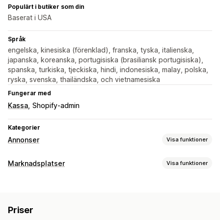
Populärt i butiker som din
Baserat i USA
Språk
engelska, kinesiska (förenklad), franska, tyska, italienska,
japanska, koreanska, portugisiska (brasiliansk portugisiska),
spanska, turkiska, tjeckiska, hindi, indonesiska, malay, polska,
ryska, svenska, thailändska, och vietnamesiska
Fungerar med
Kassa
Shopify-admin
Kategorier
Annonser
Visa funktioner
Målinriktning
Marknadsplatser
Visa funktioner
Demografi
Händelsebaserad
Plattform
Produktkategori
Hantering av listning
AI-målinriktning
Återmarknadsföring
Automatisering av flöde
Produktflöde
Kampanjhantering
Priser
Produktsynkronisering
Produktval
AI-optimering
Automatiserade kampanjer
Budoptimering