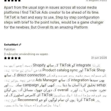
2 augusti 2026
Apart from the usual sign in issues across all social media
platforms I find TikTok Ads creator to be ahead of its time.
TiKToK is fast and easy to use. Step by step configuration
steps with brief to the point notes, would be a game changer
for the newbies. But Overall its an amazing Platform
SehatMart
Pakistan
3 månader användning av appen
31 juli 2026
بہت اچھی ایپ ہے، Shopify کے ساتھ TikTok کو integrate کرنا
کافی آسان ہو جاتا ہے۔ Product catalog sync اور TikTok Shop
کے ساتھ direct connection کی سہولت بہت مفید ہے، جس سے وقت کی
کافی بچت ہوتی ہے۔ Ads Manager کے ساتھ integration بھی سیدھا
سادہ ہے اور campaign تخلیق کرنا آسان بنا دیتا ہے۔ کبھی کبھار setup
کے دوران چھوٹے مسائل آتے ہیں لیکن overall تجربہ مثبت رہا ہے اور یہ
ای کامرس اسٹورز کے لیے TikTok پر فروخت بڑھانے کا ایک بہترین
ٹول ہے۔ Recommend کرتا ہوں ان تمام لوگوں کو جو TikTok پر
اپنا بزنس گروتھ دینا چاہتے ہیں۔