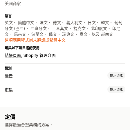
美國商家
語言
英文、 簡體中文、 法文、 德文、 義大利文、 日文、 韓文、 葡萄
牙文 (巴西)、 西班牙文、 土耳其文、 捷克文、 北印度文、 印尼
文、 馬來文、 波蘭文、 俄文、 瑞典文、 泰文，以及 越南文
這項應用程式尚未翻譯成繁體中文
可與以下項目搭配使用
結帳頁面
Shopify 管理介面
類別
廣告
顯示功能
目標設定
市集
顯示功能
人口資料
活動
平台
商品類別
AI 目標設定
再行銷
產品資訊管理
行銷活動管理
自動化摘要
產品摘要
產品同步處理
選取商品
AI 最佳化
自動化行銷活動
出價最佳化
AI 文案
AI 影像與影片
定價
訂單管理
社群媒體
網站
可購買影片
影片廣告
網紅和聯盟夥伴
像素管理
選擇最適合您業務的方案。
同步訂單
庫存同步