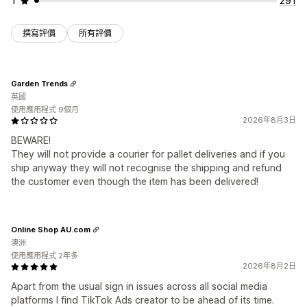
1
291
撰寫評價
所有評價
Garden Trends
英國
使用應用程式 9個月
2026年8月3日
BEWARE!
They will not provide a courier for pallet deliveries and if you
ship anyway they will not recognise the shipping and refund
the customer even though the item has been delivered!
Online Shop AU.com
澳洲
使用應用程式 2年多
2026年8月2日
Apart from the usual sign in issues across all social media
platforms I find TikTok Ads creator to be ahead of its time.