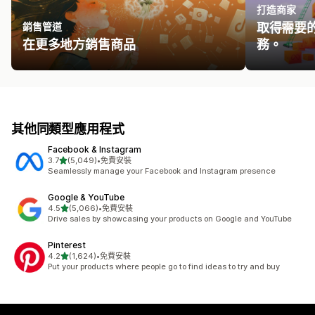
打造商家
銷售管道
取得需要
在更多地方銷售商品
務。
其他同類型應用程式
Facebook & Instagram
滿分 5 顆星
3.7
(5,049)
•
免費安裝
共有 5049 則評價
Seamlessly manage your Facebook and Instagram presence
Google & YouTube
滿分 5 顆星
4.5
(5,066)
•
免費安裝
共有 5066 則評價
Drive sales by showcasing your products on Google and YouTube
Pinterest
滿分 5 顆星
4.2
(1,624)
•
免費安裝
共有 1624 則評價
Put your products where people go to find ideas to try and buy