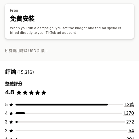
成效分析
Free
A/B 測試
成效追蹤
廣告支出
互動指標
ROI 分析
點閱率
免費安裝
轉換追蹤
單次獲客成本
控制面板
曝光次數
When you run a campaign, you set the budget and the ad spend is
billed directly to your TikTok ad account
所有費用均以 USD 計價。
評論
(15,316)
整體評分
4.8
5
1.3萬
4
1,370
3
272
2
54