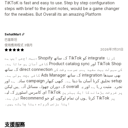
TiKToK is fast and easy to use. Step by step configuration
steps with brief to the point notes, would be a game changer
for the newbies. But Overall its an amazing Platform
SehatMart
巴基斯坦
使用應用程式 3個月
2026年7月31日
بہت اچھی ایپ ہے، Shopify کے ساتھ TikTok کو integrate کرنا
کافی آسان ہو جاتا ہے۔ Product catalog sync اور TikTok Shop
کے ساتھ direct connection کی سہولت بہت مفید ہے، جس سے وقت کی
کافی بچت ہوتی ہے۔ Ads Manager کے ساتھ integration بھی سیدھا
سادہ ہے اور campaign تخلیق کرنا آسان بنا دیتا ہے۔ کبھی کبھار setup
کے دوران چھوٹے مسائل آتے ہیں لیکن overall تجربہ مثبت رہا ہے اور یہ
ای کامرس اسٹورز کے لیے TikTok پر فروخت بڑھانے کا ایک بہترین
ٹول ہے۔ Recommend کرتا ہوں ان تمام لوگوں کو جو TikTok پر
اپنا بزنس گروتھ دینا چاہتے ہیں۔
支援服務