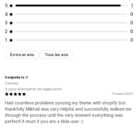
5
1
4
0
3
0
2
0
1
0
Écrire un avis
Tous les avis
fredpelle.tv
Canada
9 jours d’utilisation de l’application
11 mars 2021
Had countless problems syncing my theme with shopify but
thankfully Mikhail was very helpful and successfully walked me
through the process until the very moment everything was
perfect! A must if you are a tilda user :)