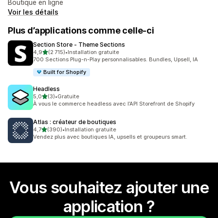
Boutique en ligne
Voir les détails
Plus d’applications comme celle-ci
Section Store ‑ Theme Sections
étoile(s) sur 5
4,9
(2 715)
•
Installation gratuite
2715 avis au total
700 Sections Plug-n-Play personnalisables. Bundles, Upsell, IA
Built for Shopify
Headless
étoile(s) sur 5
5,0
(3)
•
Gratuite
3 avis au total
À vous le commerce headless avec l’API Storefront de Shopify
Atlas : créateur de boutiques
étoile(s) sur 5
4,7
(390)
•
Installation gratuite
390 avis au total
Vendez plus avec boutiques IA, upsells et groupeurs smart.
Vous souhaitez ajouter une
application ?