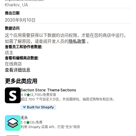
Kharkiv, UA
推出日期
2020年9月10日
数据访问
这个应用需要获得以下数据的访问权限，才能在您的商店中运行。
如需了解原因，请查阅开发人员的
隐私政策
。
查看员工和协作者数据:
店主
查看和编辑商店数据:
在线商店
查看详细信息
更多此类应用
Section Store: Theme Sections
星（满分 5 星）
4.9
(2,719)
•
免费安装
总共 2719 条评论
超过 700 个可自定义分区，外加捆绑包、抽屉式购物车和区块。
Built for Shopify
无头
星（满分 5 星）
5.0
(3)
•
免费
总共 3 条评论
利用 Shopify 店面 API，打造“无头”商务