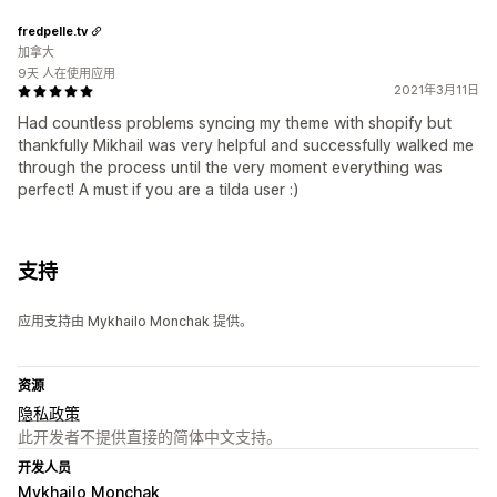
fredpelle.tv
加拿大
9天 人在使用应用
2021年3月11日
Had countless problems syncing my theme with shopify but
thankfully Mikhail was very helpful and successfully walked me
through the process until the very moment everything was
perfect! A must if you are a tilda user :)
支持
应用支持由 Mykhailo Monchak 提供。
资源
隐私政策
此开发者不提供直接的简体中文支持。
开发人员
Mykhailo Monchak