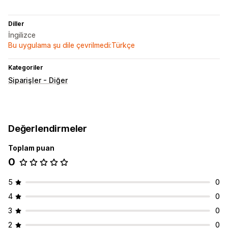
Diller
İngilizce
Bu uygulama şu dile çevrilmedi:Türkçe
Kategoriler
Siparişler - Diğer
Değerlendirmeler
Toplam puan
0
5
0
4
0
3
0
2
0