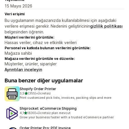
15 Mayıs 2026
Veri erişimi
Bu uygulamanın mağazanızda kullanılabilmesi için aşağıdaki
verilere erişmesi gerekir. Nedenini geliştiricinin
gizlilik politikası
belgesinden öğrenin.
Müşteri verilerini görüntüle:
Hassas veriler, cihaz ve etkinlik verileri
Personel ve katkıda bulunan verilerini görüntüle:
Mağaza sahibi
Mağaza verilerini görüntüle ve düzenle:
Müşteriler, ürünler, siparişler
Ayrıntıları inceleyin
Buna benzer diğer uygulamalar
Shopify Order Printer
5 yıldız üzerinden
3,5
(355)
•
Ücretsiz
toplam 355 değerlendirme
Print customized pick lists, invoices, packing slips and more
Shiprocket: eCommerce Shipping
5 yıldız üzerinden
4,1
(630)
•
Ücretsiz plan mevcut
toplam 630 değerlendirme
Grow your business faster with a trusted eCommerce partner
Order Printer Pro: PDF Invoice