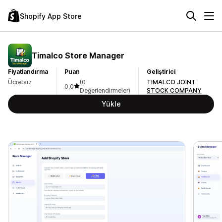
Shopify App Store
Timalco Store Manager
Fiyatlandırma
Puan
Geliştirici
Ücretsiz
(0
TIMALCO JOINT
0,0
Değerlendirmeler)
STOCK COMPANY
Yükle