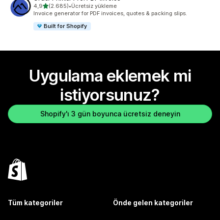
5 yıldız üzerinden
4,9
(2.685)
•
Ücretsiz yükleme
toplam 2685 değerlendirme
Invoice generator for PDF invoices, quotes & packing slips.
Built for Shopify
Uygulama eklemek mi
istiyorsunuz?
Shopify'ı 3 gün boyunca ücretsiz deneyin
Tüm kategoriler
Önde gelen kategoriler