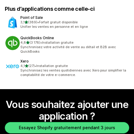
Plus d’applications comme celle-ci
Point of Sale
étoile(s) sur 5
3,1
(389)
•
Forfait gratuit disponible
389 avis au total
Unifier les ventes en personne et en ligne
QuickBooks Online
étoile(s) sur 5
4,8
(3 178)
•
Installation gratuite
3178 avis au total
Synchronisez votre activité de vente au détail et B2B avec
QuickBooks
Xero
étoile(s) sur 5
4,1
(27)
•
Installation gratuite
27 avis au total
Synchronisez les ventes quotidiennes avec Xero pour simplifier la
comptabilité de votre e-commerce.
Vous souhaitez ajouter une
application ?
Essayez Shopify gratuitement pendant 3 jours