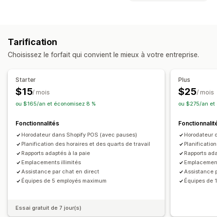
Devises multiples
Rapports financiers
Gestion des stocks
Suivi des dépenses
Rapports personnalisés
Synchronisation en temps réel
Multi-sites
Tarification
Opérations financières
Choisissez le forfait qui convient le mieux à votre entreprise.
Gestion des employés
Boutiques multiples
Devises multiples
Intégration
Suivi en temps réel
Starter
Plus
Pointage des employés à l’arrivée et au départ
Outils RH
$15
$25
/ mois
/ mois
Coûts de main-d’œuvre
Salaires
Planification
ou $165/an et économisez 8 %
ou $275/an et
Demandes de congés
Fonctionnalités
Fonctionnalit
Horodateur dans Shopify POS (avec pauses)
Horodateur 
Planification des horaires et des quarts de travail
Planificatio
Rapports adaptés à la paie
Rapports ada
Emplacements illimités
Emplacements
Assistance par chat en direct
Assistance p
Équipes de 5 employés maximum
Équipes de 
Essai gratuit de 7 jour(s)