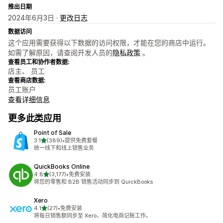
推出日期
2024年6月3日 ·
更改日志
数据访问
这个应用需要获得以下数据的访问权限，才能在您的商店中运行。
如需了解原因，请查阅开发人员的
隐私政策
。
查看员工和协作者数据:
店主、 员工
查看商店数据:
员工账户
查看详细信息
更多此类应用
Point of Sale
星（满分 5 星）
3.1
(389)
•
提供免费套餐
总共 389 条评论
统一线下和线上销售业务
QuickBooks Online
星（满分 5 星）
4.8
(3,177)
•
免费安装
总共 3177 条评论
将您的零售和 B2B 销售活动同步到 QuickBooks
Xero
星（满分 5 星）
4.1
(27)
•
免费安装
总共 27 条评论
将每日销售额同步至 Xero，简化电商记账工作。