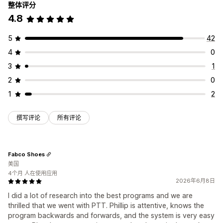
整体评分
4.8
5
42
4
0
3
1
2
0
1
2
撰写评论
所有评论
Fabco Shoes
美国
4个月 人在使用应用
2026年6月8日
I did a lot of research into the best programs and we are
thrilled that we went with PTT. Phillip is attentive, knows the
program backwards and forwards, and the system is very easy