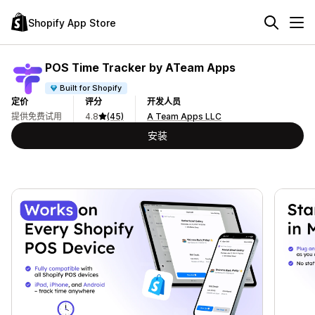
Shopify App Store
POS Time Tracker by ATeam Apps
Built for Shopify
定价
评分
开发人员
提供免费试用
4.8
(45)
A Team Apps LLC
安装