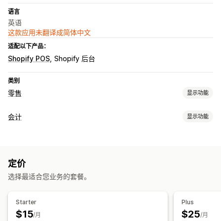
语言
英语
这款应用未翻译成简体中文
适配以下产品：
Shopify POS
Shopify 后台
类别
零售
显示功能
POS
会计
显示功能
多币种
财务报告
库存管理
费用跟踪
自定义报告
实时同步
多个地点
定价
财务运作
选择最适合您业务的套餐。
员工管理
多个商店
多币种
培训
时间跟踪
打卡进出
HR 工具
劳动成本
工资
安排日程
Starter
Plus
请假请求
$15
$25
/月
/月