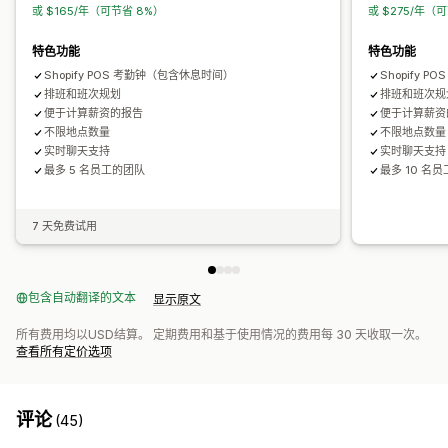
或 $165/年（可节省 8%）
或 $275/年（
特色功能
特色功能
Shopify POS 考勤钟（包含休息时间）
Shopify 
排班和班次规划
排班和班次规
便于计算薪资的报告
便于计算薪资
不限地点数量
不限地点数量
实时聊天支持
实时聊天支持
最多 5 名员工的团队
最多 10 名
7 天免费试用
包含自动翻译的文本
显示原文
所有费用均以USD结算。 定期费用和基于使用情况的费用每 30 天收取一次。
查看所有定价选项
评论
(45)