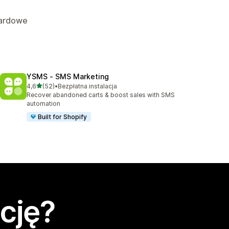
dardowe
YSMS ‑ SMS Marketing
na 5 gwiazdek
4,6
(52)
•
Bezpłatna instalacja
Łączna liczba recenzji: 52
Recover abandoned carts & boost sales with SMS
automation
Built for Shopify
cję?