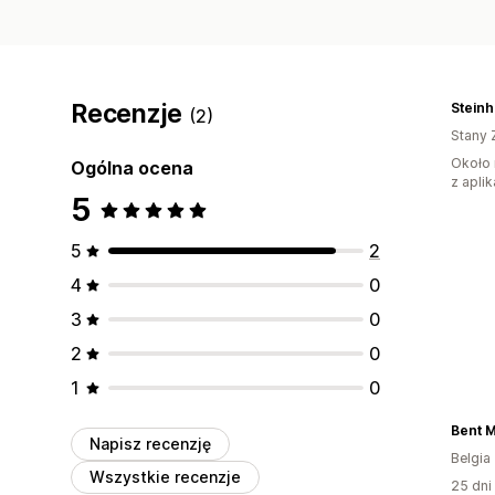
Recenzje
Steinh
(2)
Stany 
Około 
Ogólna ocena
z aplik
5
5
2
4
0
3
0
2
0
1
0
Napisz recenzję
Belgia
Wszystkie recenzje
25 dni