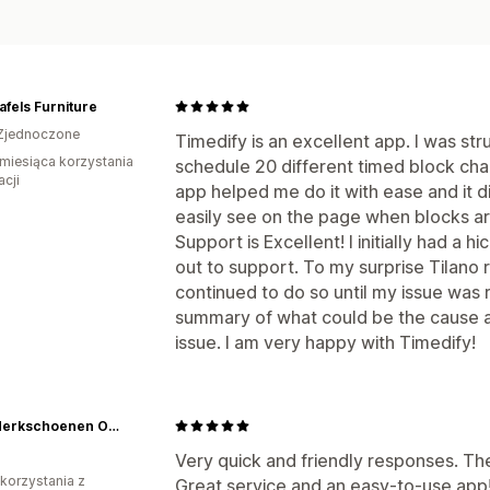
afels Furniture
Zjednoczone
Timedify is an excellent app. I was str
miesiąca korzystania
schedule 20 different timed block cha
acji
app helped me do it with ease and it 
easily see on the page when blocks ar
Support is Excellent! I initially had a 
out to support. To my surprise Tilan
continued to do so until my issue was 
summary of what could be the cause an
issue. I am very happy with Timedify!
Bent Merkschoenen Online
Very quick and friendly responses. Th
 korzystania z
Great service and an easy-to-use app