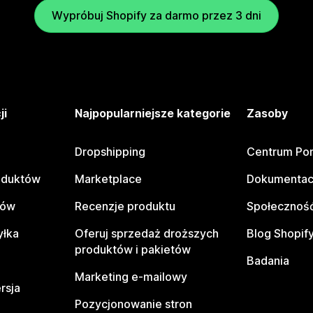
Wypróbuj Shopify za darmo przez 3 dni
ji
Najpopularniejsze kategorie
Zasoby
Dropshipping
Centrum Po
oduktów
Marketplace
Dokumentac
tów
Recenzje produktu
Społeczność
yłka
Oferuj sprzedaż droższych
Blog Shopif
produktów i pakietów
Badania
Marketing e-mailowy
rsja
Pozycjonowanie stron