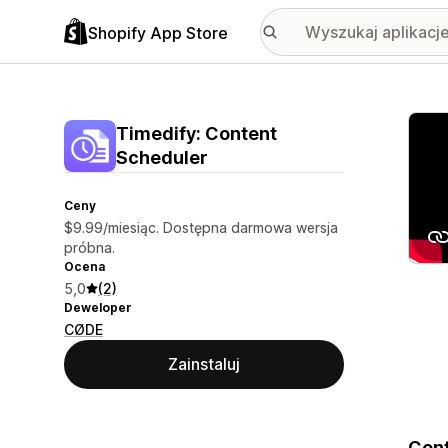
Shopify App Store
Wyróż
Timedify: Content
Scheduler
Ceny
$9.99/miesiąc. Dostępna darmowa wersja
próbna.
Ocena
5,0
(2)
Deweloper
CØDE
Zainstaluj
Cont