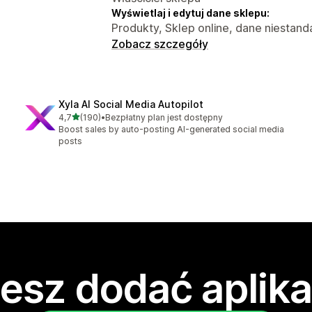
Wyświetlaj i edytuj dane sklepu:
Produkty, Sklep online, dane niestan
Zobacz szczegóły
Xyla AI Social Media Autopilot
na 5 gwiazdek
4,7
(190)
•
Bezpłatny plan jest dostępny
Łączna liczba recenzji: 190
Boost sales by auto-posting AI-generated social media
posts
esz dodać aplika