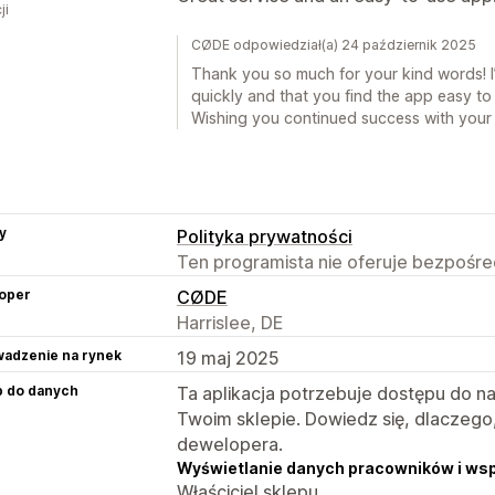
ji
CØDE odpowiedział(a) 24 październik 2025
Thank you so much for your kind words! I’
quickly and that you find the app easy to
Wishing you continued success with your 
y
Polityka prywatności
Ten programista nie oferuje bezpośred
oper
CØDE
Harrislee, DE
adzenie na rynek
19 maj 2025
p do danych
Ta aplikacja potrzebuje dostępu do n
Twoim sklepie. Dowiedz się, dlaczego
dewelopera.
Wyświetlanie danych pracowników i ws
Właściciel sklepu