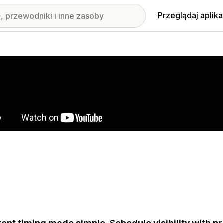
Przeglądaj aplika
nione obrazy w galerii
ent timing made simple. Schedule visibility with pr