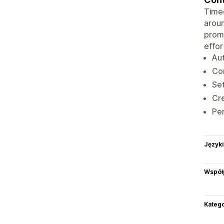
Timed
aroun
promo
effor
Aut
Con
Set
Cre
Per
Języki
Współ
Katego