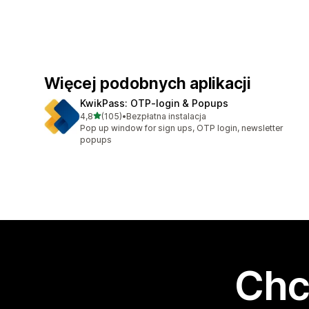
Więcej podobnych aplikacji
KwikPass: OTP‑login & Popups
na 5 gwiazdek
4,8
(105)
•
Bezpłatna instalacja
Łączna liczba recenzji: 105
Pop up window for sign ups, OTP login, newsletter
popups
Chc