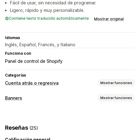
Fácil de usar, sin necesidad de programar.
Ligero, rápido y muy personalizable.
Contiene texto traducido automáticamente
Mostrar original
Idiomas
Inglés, Español, Francés, y Italiano
Funciona con
Panel de control de Shopify
Categorías
Cuenta atrás o regresiva
Mostrar funciones
Opciones de muestra
Banners
Mostrar funciones
Color y fuente
Texto personalizado
Tipo de banner
Posición personalizada
Barra de anuncios
Banner fijo
Barra de anuncios
Envío gratis
Página de producto
Página del carrito
Páginas de destino
Reseñas
(25)
Promocional
Cuenta regresiva
Páginas de productos
Calificación general