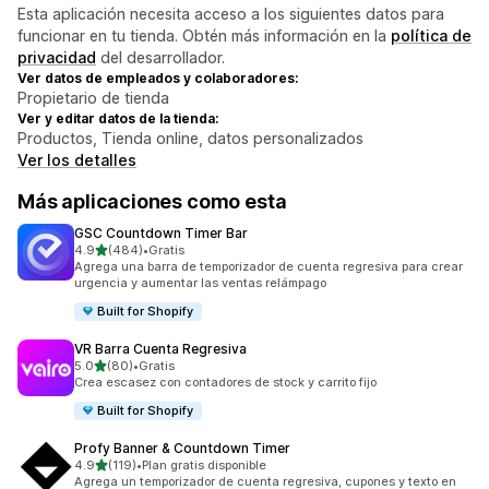
Esta aplicación necesita acceso a los siguientes datos para
funcionar en tu tienda. Obtén más información en la
política de
privacidad
del desarrollador.
Ver datos de empleados y colaboradores:
Propietario de tienda
Ver y editar datos de la tienda:
Productos, Tienda online, datos personalizados
Ver los detalles
Más aplicaciones como esta
GSC Countdown Timer Bar
de 5 estrellas
4.9
(484)
•
Gratis
484 reseñas en total
Agrega una barra de temporizador de cuenta regresiva para crear
urgencia y aumentar las ventas relámpago
Built for Shopify
VR Barra Cuenta Regresiva
de 5 estrellas
5.0
(80)
•
Gratis
80 reseñas en total
Crea escasez con contadores de stock y carrito fijo
Built for Shopify
Profy Banner & Countdown Timer
de 5 estrellas
4.9
(119)
•
Plan gratis disponible
119 reseñas en total
Agrega un temporizador de cuenta regresiva, cupones y texto en