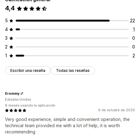
Personalización
Opciones de tiempo
4,4
Posición del banner
Visualización fija
Enlaces y botones
Recurrente
Programado
Rango de fechas
Fecha final fija
Fondos
Color y fuente
Adaptación a dispositivos móviles
Minuto fijo
Basado en la sesión
5
22
Cronogramas
Segmentación por campaña
4
1
Tipo de temporizador
Segmentación por comportamiento
Ofertas diarias
Liquidaciones inmediatas
3
0
Promoción por tiempo limitado
Fecha de vencimiento
2
0
Evento especial
Pedidos en preventa
1
2
Lanzamiento del producto
Lanzamiento de la tienda
Escribir una reseña
Todas las reseñas
Erommy
Estados Unidos
6 meses usando la aplicación
9 de octubre de 2025
Very good experience, simple and convenient operation, the
technical team provided me with a lot of help, it is worth
recommending