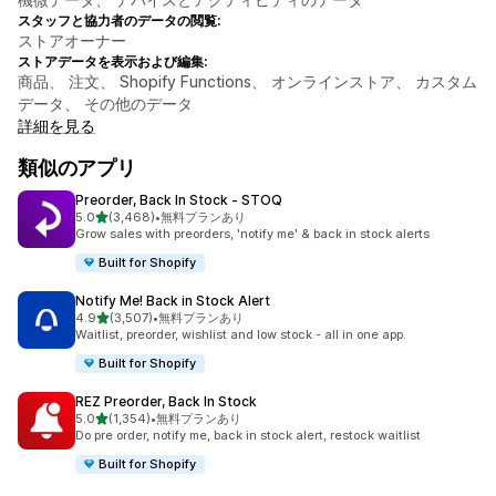
スタッフと協力者のデータの閲覧:
ストアオーナー
ストアデータを表示および編集:
商品、 注文、 Shopify Functions、 オンラインストア、 カスタム
データ、 その他のデータ
詳細を見る
類似のアプリ
Preorder, Back In Stock ‑ STOQ
5つ星中
5.0
(3,468)
•
無料プランあり
合計レビュー数：3468件
Grow sales with preorders, 'notify me' & back in stock alerts
Built for Shopify
Notify Me! Back in Stock Alert
5つ星中
4.9
(3,507)
•
無料プランあり
合計レビュー数：3507件
Waitlist, preorder, wishlist and low stock - all in one app.
Built for Shopify
REZ Preorder, Back In Stock
5つ星中
5.0
(1,354)
•
無料プランあり
合計レビュー数：1354件
Do pre order, notify me, back in stock alert, restock waitlist
Built for Shopify