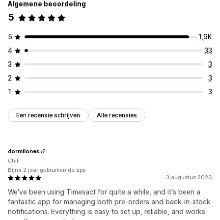
Algemene beoordeling
5
5
1,9K
4
33
3
3
2
3
1
3
Een recensie schrijven
Alle recensies
dormilones
Chili
Bijna 2 jaar gebruiken de app
3 augustus 2026
We've been using Timesact for quite a while, and it's been a
fantastic app for managing both pre-orders and back-in-stock
notifications. Everything is easy to set up, reliable, and works