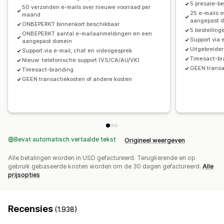
Gesplitste betalingen
Uitgestelde betalingen
5 presale-b
50 verzonden e-mails over nieuwe voorraad per
25 e-mails 
maand
Betalingsschema's
Kortingen
Gemengde winkelwagen
aangepast 
ONBEPERKT binnenkort beschikbaar
5 bestelling
ONBEPERKT aantal e-mailaanmeldingen en een
Support via 
aangepast domein
Uitgebreide
Support via e-mail, chat en videogesprek
Timesact-br
Nieuw: telefonische support (VS/CA/AU/VK)
GEEN transa
Timesact-branding
GEEN transactiekosten of andere kosten
Bevat automatisch vertaalde tekst
Origineel weergeven
Alle betalingen worden in USD gefactureerd. Terugkerende en op
gebruik gebaseerde kosten worden om de 30 dagen gefactureerd.
Alle
prijsopties
Recensies
(1.938)