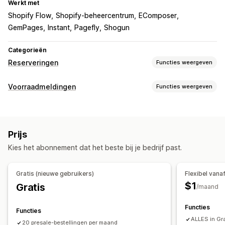
Werkt met
Shopify Flow
Shopify-beheercentrum
EComposer
GemPages
Instant
Pagefly
Shogun
Categorieën
Reserveringen
Functies weergeven
Bestellingstype
Voorraadmeldingen
Functies weergeven
Binnenkort
Crowdfunding
Nabestellingen
Meldingen
Niet op voorraad
Op bestelling gemaakt
Weer op voorraad
Pre-orders
E-mail
Niet op voorraad
Productlanceringen
Voorverkoop
Prijs
Aanpassing
Aanpassing
Kies het abonnement dat het beste bij je bedrijf past.
Meldingstemplates
Meldingsknop
Pop-ups
Wachtlijsten
Knoppen
Badges
Banners
Aftelklokken
Voorraadteller
Aangepaste branding
Aangepaste tekst
E-mailmeldingen
Gratis (nieuwe gebruikers)
Flexibel vana
Bestellimieten
Datum van beschikbaarheid
Varianten
$1
Gratis
Analytics en rapportage
/maand
Prestatierapporten
Betaalopties
Functies
Functies
Stortingen
Gedeeltelijke betalingen
ALLES in Gr
20 presale-bestellingen per maand