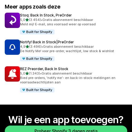
Meer apps zoals deze
Stoq: Back In Stock, PreOrder
van 5 sterren
5,0
(3.454)
•
Gratis abonnement beschikbaar
3454 recensies in totaal
Meld mij! E-mail, sms voorraad weer op voorraad
Built for Shopify
Notify! Back in Stock|PreOrder
van 5 sterren
4,9
(3.496)
•
Gratis abonnement beschikbaar
3496 recensies in totaal
De Notify Me! voor pre-order, wachtlijst, low stock & wishlist
Built for Shopify
REZ Preorder, Back In Stock
van 5 sterren
5,0
(1.343)
•
Gratis abonnement beschikbaar
1343 recensies in totaal
Bied pre-orders, 'notify me'- en back-in-stock-meldingen en
voorraadwachtlijsten aan
Built for Shopify
Wil je een app toevoegen?
Probeer Shopify 3 dagen gratis