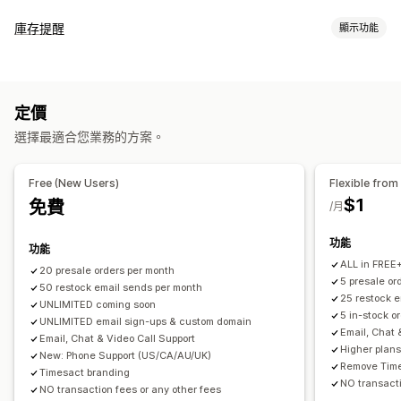
訂單類型
庫存提醒
顯示功能
即將推出
群眾募資
預訂缺貨商品
無庫存
訂製
限時銷售
預售
通知
自訂
庫存補貨
預購
電子郵件
無庫存
按鈕
徽章
橫幅
倒數計時器
自訂品牌行銷
自訂文字
定價
自訂
電子郵件通知
訂單限制
可用日期
子類
選擇最適合您業務的方案。
通知範本
通知按鈕
彈出式視窗
等候名單
庫存計算工具
付款選項
分析與報告
Free (New Users)
Flexible from
訂金
部分付款
拆單付款
延遲付款
付款時程
折扣
$1
免費
成效報告
/月
混合式購物車
功能
功能
ALL in FREE
20 presale orders per month
5 presale o
50 restock email sends per month
25 restock 
UNLIMITED coming soon
5 in-stock o
UNLIMITED email sign-ups & custom domain
Email, Chat 
Email, Chat & Video Call Support
Higher plans
New: Phone Support (US/CA/AU/UK)
Remove Time
Timesact branding
NO transacti
NO transaction fees or any other fees