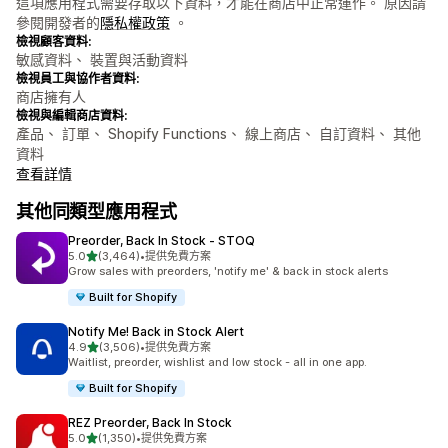
這項應用程式需要存取以下資料，才能在商店中正常運作。 原因請
參閱開發者的
隱私權政策
。
檢視顧客資料:
敏感資料、 裝置與活動資料
檢視員工與協作者資料:
商店擁有人
檢視與編輯商店資料:
產品、 訂單、 Shopify Functions、 線上商店、 自訂資料、 其他
資料
查看詳情
其他同類型應用程式
Preorder, Back In Stock ‑ STOQ
滿分 5 顆星
5.0
(3,464)
•
提供免費方案
共有 3464 則評價
Grow sales with preorders, 'notify me' & back in stock alerts
Built for Shopify
Notify Me! Back in Stock Alert
滿分 5 顆星
4.9
(3,506)
•
提供免費方案
共有 3506 則評價
Waitlist, preorder, wishlist and low stock - all in one app.
Built for Shopify
REZ Preorder, Back In Stock
滿分 5 顆星
5.0
(1,350)
•
提供免費方案
共有 1350 則評價