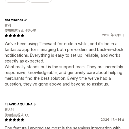
dormilones
智利
使用應用程式 接近2年
2026年8月3日
We've been using Timesact for quite a while, and it's been a
fantastic app for managing both pre-orders and back-in-stock
notifications. Everything is easy to set up, reliable, and works
exactly as expected.
What really stands out is the support team. They are incredibly
responsive, knowledgeable, and genuinely care about helping
merchants find the best solution. Every time we've had a
question, they've gone above and beyond to assist us.
FLAVIO AQUILINA
義大利
使用應用程式 1天
2026年7月14日
The feature I appreciate most is the seamless integration with