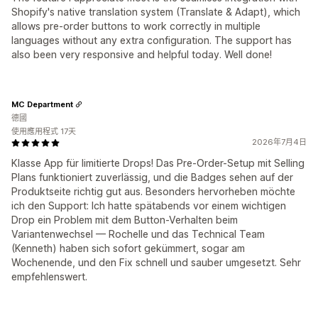
Shopify's native translation system (Translate & Adapt), which
allows pre-order buttons to work correctly in multiple
languages without any extra configuration. The support has
also been very responsive and helpful today. Well done!
MC Department
德國
使用應用程式 17天
2026年7月4日
Klasse App für limitierte Drops! Das Pre-Order-Setup mit Selling
Plans funktioniert zuverlässig, und die Badges sehen auf der
Produktseite richtig gut aus. Besonders hervorheben möchte
ich den Support: Ich hatte spätabends vor einem wichtigen
Drop ein Problem mit dem Button-Verhalten beim
Variantenwechsel — Rochelle und das Technical Team
(Kenneth) haben sich sofort gekümmert, sogar am
Wochenende, und den Fix schnell und sauber umgesetzt. Sehr
empfehlenswert.