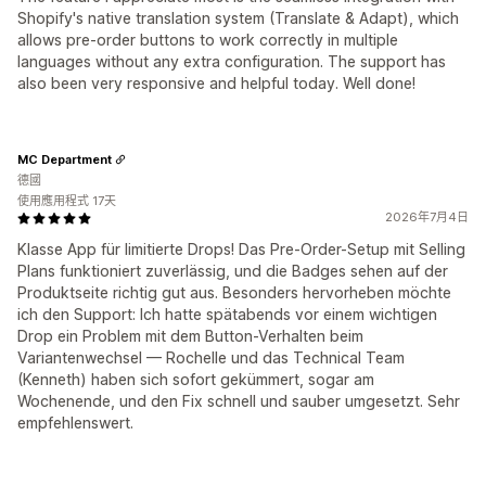
Shopify's native translation system (Translate & Adapt), which
allows pre-order buttons to work correctly in multiple
languages without any extra configuration. The support has
also been very responsive and helpful today. Well done!
MC Department
德國
使用應用程式 17天
2026年7月4日
Klasse App für limitierte Drops! Das Pre-Order-Setup mit Selling
Plans funktioniert zuverlässig, und die Badges sehen auf der
Produktseite richtig gut aus. Besonders hervorheben möchte
ich den Support: Ich hatte spätabends vor einem wichtigen
Drop ein Problem mit dem Button-Verhalten beim
Variantenwechsel — Rochelle und das Technical Team
(Kenneth) haben sich sofort gekümmert, sogar am
Wochenende, und den Fix schnell und sauber umgesetzt. Sehr
empfehlenswert.