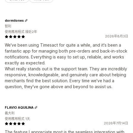
dormilones
智利
使用應用程式 接近2年
2026年8月3日
We've been using Timesact for quite a while, and it's been a
fantastic app for managing both pre-orders and back-in-stock
notifications. Everything is easy to set up, reliable, and works
exactly as expected.
What really stands out is the support team. They are incredibly
responsive, knowledgeable, and genuinely care about helping
merchants find the best solution. Every time we've had a
question, they've gone above and beyond to assist us.
FLAVIO AQUILINA
義大利
使用應用程式 1天
2026年7月14日
The feature I appreciate most is the seamless integration with