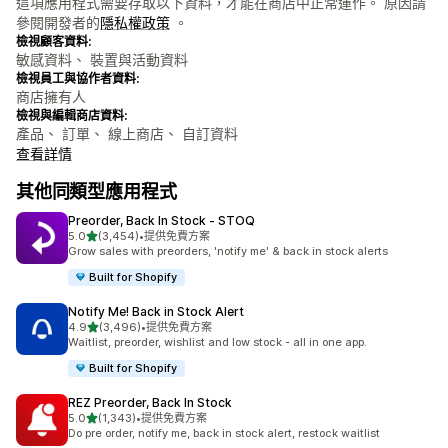
這項應用程式需要存取以下資料，才能在商店中正常運作。 原因請
參閱開發者的
隱私權政策
。
檢視顧客資料:
敏感資料、 裝置與活動資料
檢視員工與協作者資料:
商店擁有人
檢視與編輯商店資料:
產品、 訂單、 線上商店、 自訂資料
查看詳情
其他同類型應用程式
Preorder, Back In Stock ‑ STOQ
滿分 5 顆星
5.0
(3,454)
•
提供免費方案
共有 3454 則評價
Grow sales with preorders, 'notify me' & back in stock alerts
Built for Shopify
Notify Me! Back in Stock Alert
滿分 5 顆星
4.9
(3,496)
•
提供免費方案
共有 3496 則評價
Waitlist, preorder, wishlist and low stock - all in one app.
Built for Shopify
REZ Preorder, Back In Stock
滿分 5 顆星
5.0
(1,343)
•
提供免費方案
共有 1343 則評價
Do pre order, notify me, back in stock alert, restock waitlist