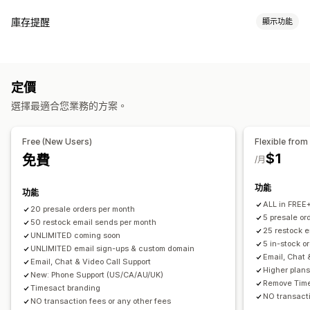
訂單類型
庫存提醒
顯示功能
即將推出
群眾募資
預訂缺貨商品
無庫存
訂製
限時銷售
預售
通知
自訂
庫存補貨
預購
電子郵件
無庫存
按鈕
徽章
橫幅
倒數計時器
自訂品牌行銷
自訂文字
定價
自訂
電子郵件通知
訂單限制
可用日期
子類
選擇最適合您業務的方案。
通知範本
通知按鈕
彈出式視窗
等候名單
庫存計算工具
付款選項
分析與報告
Free (New Users)
Flexible from
訂金
部分付款
拆單付款
延遲付款
付款時程
折扣
$1
免費
成效報告
/月
混合式購物車
功能
功能
ALL in FREE
20 presale orders per month
5 presale o
50 restock email sends per month
25 restock 
UNLIMITED coming soon
5 in-stock o
UNLIMITED email sign-ups & custom domain
Email, Chat 
Email, Chat & Video Call Support
Higher plans
New: Phone Support (US/CA/AU/UK)
Remove Time
Timesact branding
NO transacti
NO transaction fees or any other fees