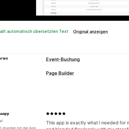
hält automatisch übersetzten Text
Original anzeigen
orien
Event-Buchung
Page Builder
aaapp
al
This app is exactly what I needed for 
1 stunden mit der App