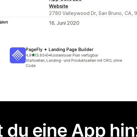
Website
2780 Valleywood Dr, San Bruno, CA, 
ührt
16. Juni 2020
PageFly ✦ Landing Page Builder
von 5 Sternen
4,9
(5.654)
•
Kostenloser Plan verfügbar
5654 Rezensionen insgesamt
Startseiten, Landing- und Produktseiten mit CRO, ohne
Code
 du eine App hi