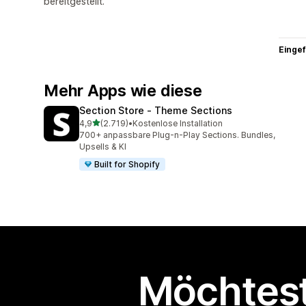
bereitgestellt.
Eingef
Mehr Apps wie diese
Section Store ‑ Theme Sections
von 5 Sternen
4,9
(2.719)
•
Kostenlose Installation
2719 Rezensionen insgesamt
700+ anpassbare Plug-n-Play Sections. Bundles,
Upsells & KI
Built for Shopify
Möchtest