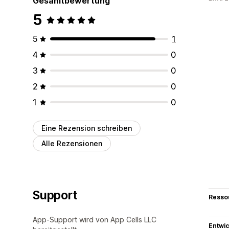
Gesamtbewertung
5
5
1
4
0
3
0
2
0
1
0
Eine Rezension schreiben
Alle Rezensionen
Support
Resso
App-Support wird von App Cells LLC
Entwic