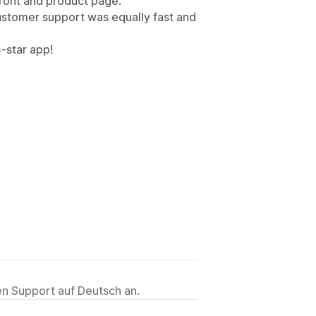
front and product page.
customer support was equally fast and
5-star app!
ten Support auf Deutsch an.