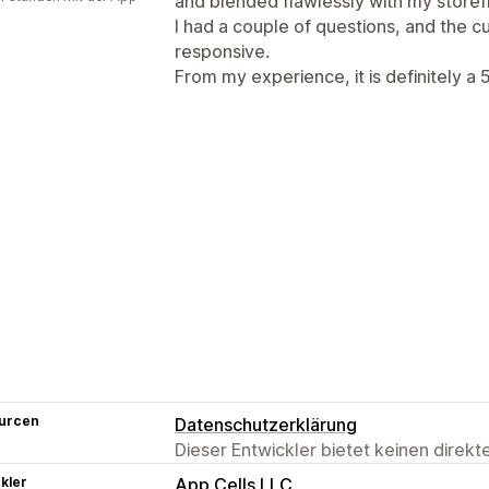
and blended flawlessly with my store
I had a couple of questions, and the 
responsive.
From my experience, it is definitely a 
urcen
Datenschutzerklärung
Dieser Entwickler bietet keinen direk
kler
App Cells LLC