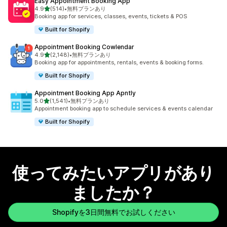
Easy Appointment Booking App
5つ星中
4.9
(514)
•
無料プランあり
合計レビュー数：514件
Booking app for services, classes, events, tickets & POS
Built for Shopify
Appointment Booking Cowlendar
5つ星中
4.9
(2,148)
•
無料プランあり
合計レビュー数：2148件
Booking app for appointments, rentals, events & booking forms.
Built for Shopify
Appointment Booking App Apntly
5つ星中
5.0
(1,541)
•
無料プランあり
合計レビュー数：1541件
Appointment booking app to schedule services & events calendar
Built for Shopify
使ってみたいアプリがあり
ましたか？
Shopifyを3日間無料でお試しください