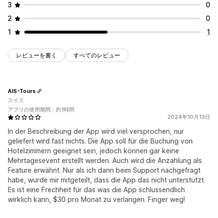
予約ページ
カレンダーウィジェット
カスタムCSS
3
0
2
0
1
1
レビューを書く
すべてのレビュー
AIS-Tours
スイス
アプリの使用期間：約1時間
2024年10月13日
In der Beschreibung der App wird viel versprochen, nur
geliefert wird fast nichts. Die App soll für die Buchung von
Hotelzimmern geeignet sein, jedoch können gar keine
Mehrtagesevent erstellt werden. Auch wird die Anzahlung als
Feature erwähnt. Nur als ich dann beim Support nachgefragt
habe, wurde mir mitgeteilt, dass die App das nicht unterstützt.
Es ist eine Frechheit für das was die App schlussendlich
wirklich kann, $30 pro Monat zu verlangen. Finger weg!