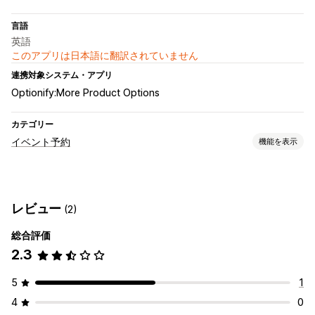
言語
英語
このアプリは日本語に翻訳されていません
連携対象システム・アプリ
Optionify:More Product Options
カテゴリー
イベント予約
機能を表示
イベントタイプ
予約
レンタル
クラス
サービス
予約
対面
オンライン
レビュー
(2)
カスタムイベント
総合評価
予約管理
2.3
カレンダー
スケジュール
時間枠
除外日の設定
複数予約
予約のキャンセル
受付可能枠数
イベントのチェックイン
決済
5
1
カスタマイズ
4
0